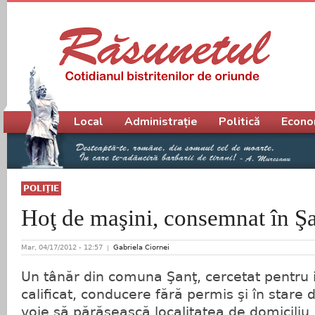
Meniu principal
Local
Administrație
Politică
Econo
POLIŢIE
Hoţ de maşini, consemnat în Ş
Mar, 04/17/2012 - 12:57
Gabriela Ciornei
Un tânăr din comuna Şanţ, cercetat pentru i
calificat, conducere fără permis şi în stare 
voie să părăsească localitatea de domiciliu, 