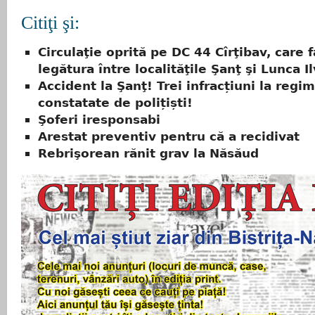
Citiţi şi:
Circulaţie oprită pe DC 44 Cîrţibav, care 
legătura între localităţile Şanţ şi Lunca Il
Accident la Şanţ! Trei infracțiuni la regim
constatate de polițiști!
Şoferi iresponsabi
Arestat preventiv pentru că a recidivat
Rebrişorean rănit grav la Năsăud