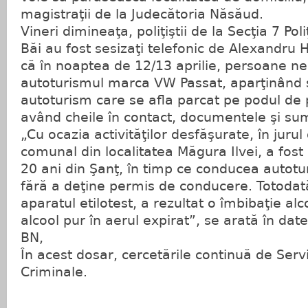
magistraţii de la Judecătoria Năsăud.
Vineri dimineaţa, poliţiştii de la Secţia 7 Po
Băi au fost sesizaţi telefonic de Alexandru 
că în noaptea de 12/13 aprilie, persoane n
autoturismul marca VW Passat, aparţinând s
autoturism care se afla parcat pe podul de 
având cheile în contact, documentele şi sum
„Cu ocazia activităţilor desfăşurate, în juru
comunal din localitatea Măgura Ilvei, a fost
20 ani din Şanţ, în timp ce conducea autotur
fără a deţine permis de conducere. Totodată
aparatul etilotest, a rezultat o îmbibaţie al
alcool pur în aerul expirat”, se arată în date
BN,
În acest dosar, cercetările continuă de Servi
Criminale.