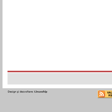
Design şi dezvoltare:
Linuxship