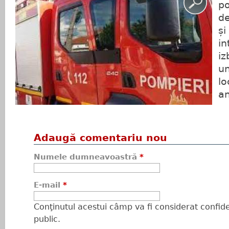
po
d
și
in
iz
un
lo
an
Adaugă comentariu nou
Numele dumneavoastră
*
E-mail
*
Conţinutul acestui câmp va fi considerat confiden
public.