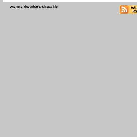
Design şi dezvoltare:
Linuxship