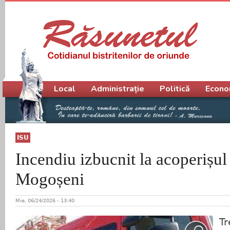
Meniu principal
Local
Administrație
Politică
Econo
ISU
Incendiu izbucnit la acoperișul
Mogoșeni
Mie, 06/24/2026 - 13:40
Tr