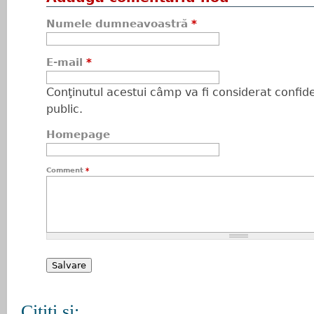
Numele dumneavoastră
*
E-mail
*
Conţinutul acestui câmp va fi considerat confiden
public.
Homepage
Comment
*
Citiţi şi: