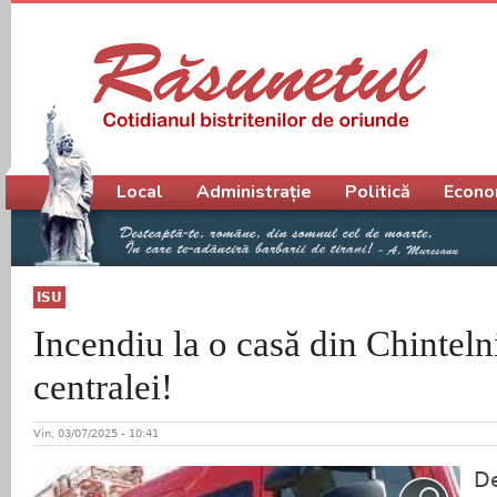
Meniu principal
Local
Administrație
Politică
Econo
ISU
Incendiu la o casă din Chinteln
centralei!
Vin, 03/07/2025 - 10:41
D