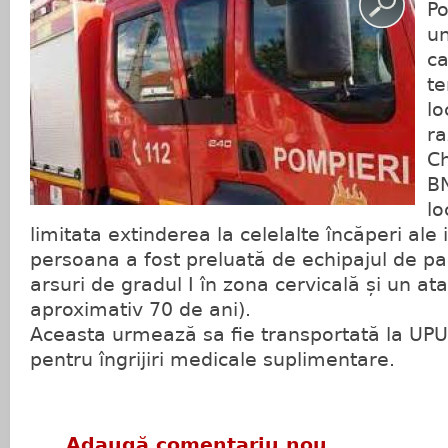
Po
un
ca
te
lo
ra
Ch
BN
lo
limitata extinderea la celelalte încăperi ale 
persoana a fost preluată de echipajul de pa
arsuri de gradul I în zona cervicală și un at
aproximativ 70 de ani).
Aceasta urmează sa fie transportată la UPU
pentru îngrijiri medicale suplimentare.
Adaugă comentariu nou