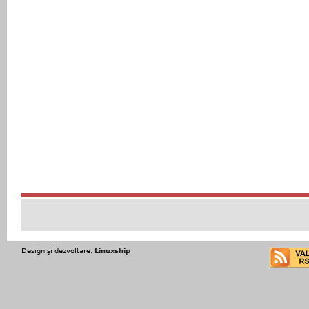
Design şi dezvoltare:
Linuxship