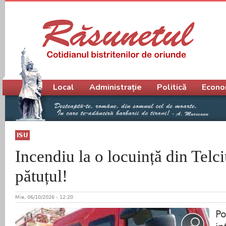
Meniu principal
Local
Administrație
Politică
Econo
ISU
Incendiu la o locuință din Telci
pătuțul!
Mie, 06/10/2026 - 12:20
Po