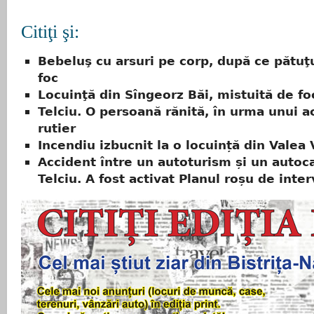
Citiţi şi:
Bebeluş cu arsuri pe corp, după ce pătuţu
foc
Locuinţă din Sîngeorz Băi, mistuită de fo
Telciu. O persoană rănită, în urma unui a
rutier
Incendiu izbucnit la o locuință din Valea 
Accident între un autoturism și un autoca
Telciu. A fost activat Planul roșu de inte