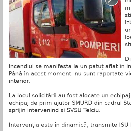
in
m
st
iz
un
lo
st
Di
incendiul se manifestă la un pătuț aflat în in
Până în acest moment, nu sunt raportate vi
interior.
La locul solicitării au fost alocate un echipa
echipaj de prim ajutor SMURD din cadrul Sta
sprijin intervenind și SVSU Telciu.
Intervenția este în dinamică, transmite ISU