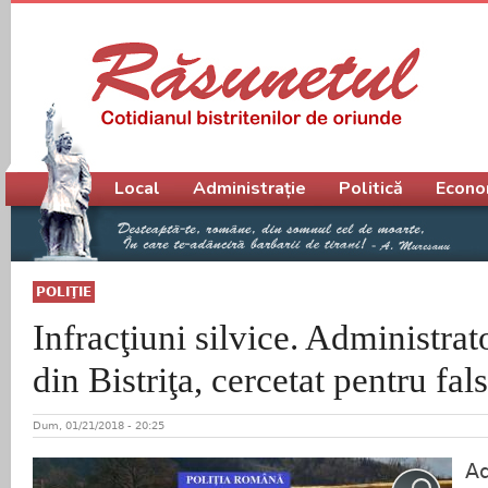
Meniu principal
Local
Administrație
Politică
Econo
POLIŢIE
Infracţiuni silvice. Administrat
din Bistriţa, cercetat pentru fals
Dum, 01/21/2018 - 20:25
Ad