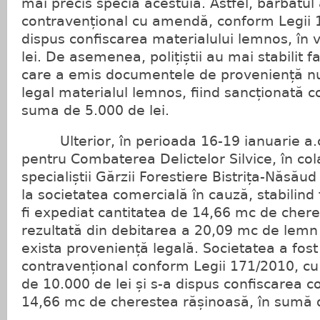
mai precis specia acestuia. Astfel, bărbatul 
contravențional cu amendă, conform Legii 1
dispus confiscarea materialului lemnos, în 
lei. De asemenea, polițiștii au mai stabilit f
care a emis documentele de proveniență n
legal materialul lemnos, fiind sancționată c
suma de 5.000 de lei.
Ulterior, în perioada 16-19 ianuarie a.c., 
pentru Combaterea Delictelor Silvice, în co
specialiștii Gărzii Forestiere Bistrița-Năsăud
la societatea comercială în cauză, stabilind
fi expediat cantitatea de 14,66 mc de cher
rezultată din debitarea a 20,09 mc de lemn
exista proveniență legală. Societatea a fost
contravențional conform Legii 171/2010, c
de 10.000 de lei și s-a dispus confiscarea co
14,66 mc de cherestea rășinoasă, în sumă d