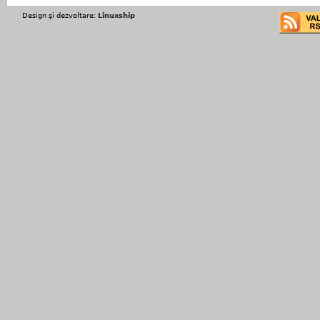
Design şi dezvoltare:
Linuxship