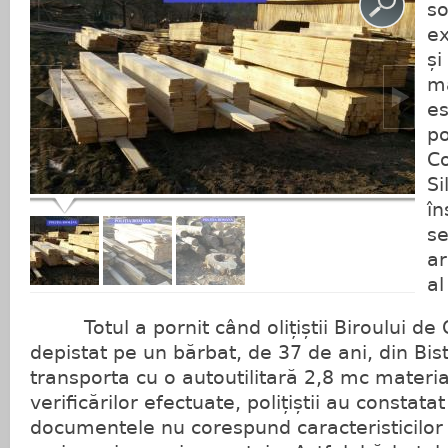
so
ex
și
ma
es
po
Co
Si
în
se
ar
al
Totul a pornit când olițiștii Biroului de 
depistat pe un bărbat, de 37 de ani, din Bist
transporta cu o autoutilitară 2,8 mc materi
verificărilor efectuate, polițiștii au constatat
documentele nu corespund caracteristicilor