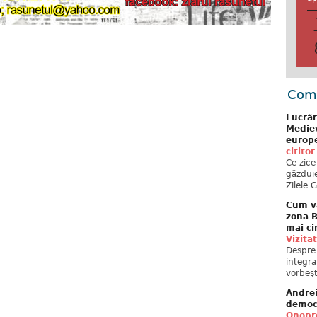
Come
Lucrăr
Mediev
europe
cititor
Ce zice
găzduie
Zilele 
Cum va
zona B
mai ci
Vizita
Despre 
integra
vorbeşt
Andre
democ
Onopre