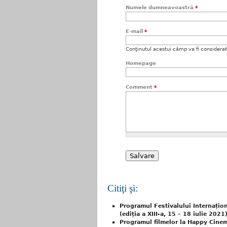
Numele dumneavoastră
*
E-mail
*
Conţinutul acestui câmp va fi considerat c
Homepage
Comment
*
Citiţi şi:
Programul Festivalului Internațion
(ediția a XIII-a, 15 – 18 iulie 2021
Programul filmelor la Happy Cinem