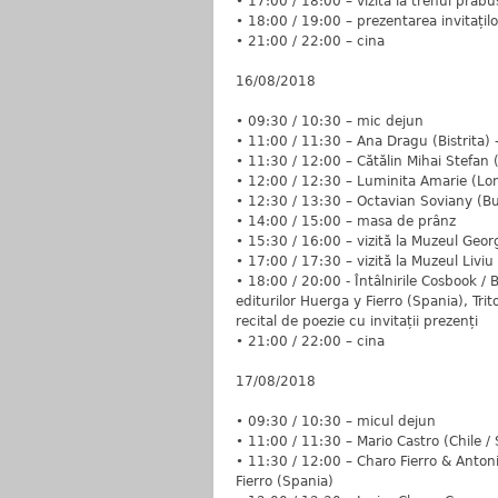
• 17:00 / 18:00 – vizită la trenul prăbu
• 18:00 / 19:00 – prezentarea invitațilo
• 21:00 / 22:00 – cina
16/08/2018
• 09:30 / 10:30 – mic dejun
• 11:00 / 11:30 – Ana Dragu (Bistrita) -
• 11:30 / 12:00 – Cătălin Mihai Stefan (I
• 12:00 / 12:30 – Luminita Amarie (Lond
• 12:30 / 13:30 – Octavian Soviany (Buc
• 14:00 / 15:00 – masa de prânz
• 15:30 / 16:00 – vizită la Muzeul Geo
• 17:00 / 17:30 – vizită la Muzeul Livi
• 18:00 / 20:00 - Întâlnirile Cosbook /
editurilor Huerga y Fierro (Spania), Tri
recital de poezie cu invitații prezenți
• 21:00 / 22:00 – cina
17/08/2018
• 09:30 / 10:30 – micul dejun
• 11:00 / 11:30 – Mario Castro (Chile / 
• 11:30 / 12:00 – Charo Fierro & Anton
Fierro (Spania)