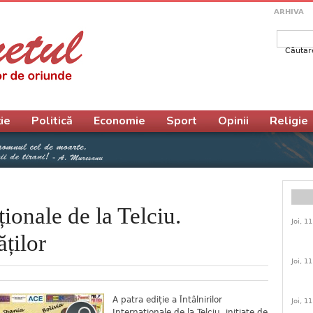
ARHIVA
Căutar
Form
ie
Politică
Economie
Sport
Opinii
Religie
ționale de la Telciu.
Joi, 1
ăților
Joi, 1
A patra ediție a Întâlnirilor
Joi, 1
Internaționale de la Telciu, iniţiate de