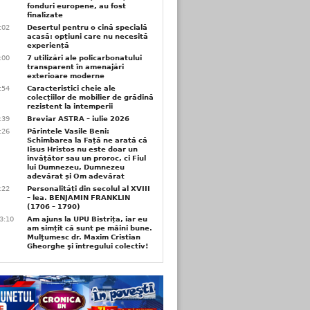
fonduri europene, au fost
finalizate
1:02
Desertul pentru o cină specială
acasă: opțiuni care nu necesită
experiență
1:00
7 utilizări ale policarbonatului
transparent în amenajări
exterioare moderne
0:54
Caracteristici cheie ale
colecțiilor de mobilier de grădină
rezistent la intemperii
6:39
Breviar ASTRA – iulie 2026
6:26
Părintele Vasile Beni:
Schimbarea la Față ne arată că
Iisus Hristos nu este doar un
învățător sau un proroc, ci Fiul
lui Dumnezeu, Dumnezeu
adevărat și Om adevărat
6:22
Personalități din secolul al XVIII
– lea. BENJAMIN FRANKLIN
(1706 – 1790)
3:10
Am ajuns la UPU Bistrița, iar eu
am simțit că sunt pe mâini bune.
Mulţumesc dr. Maxim Cristian
Gheorghe şi întregului colectiv!