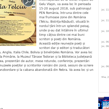
Gelu Vlaşin, va avea loc în perioada
15-20 august 2018, sub patronajul
Joi, 1
PEN România, într-una dintre cele
mai frumoase zone din România
Joi, 1
(Telciu, Bistrița-Năsăud), situată în
nordul țării într-un splendid peisaj,
unde și-au dat întâlnire în ultimul
Joi, 1
timp câțiva dintre cei mai buni
scriitori și poeți din România.
Joi, 0
Această ediție reunește poeți și
Joi, 0
scriitori dar și editori și traducători
 Anglia, Italia Chile, Bolivia și bineînțeles România. Vor avea loc
, la Primărie, la Muzeul Tănase Todoran și la Biblioteca Județeană
a, prezentări de autor, mese rotunde, conferințe, prezentări
a muzeele poeților și scriitorilor români din zonă, sesiuni de scriere
Joi, 0
 Tranzbordare și la cabana abandonată din Rebra. Va avea loc și un
Mie, 2