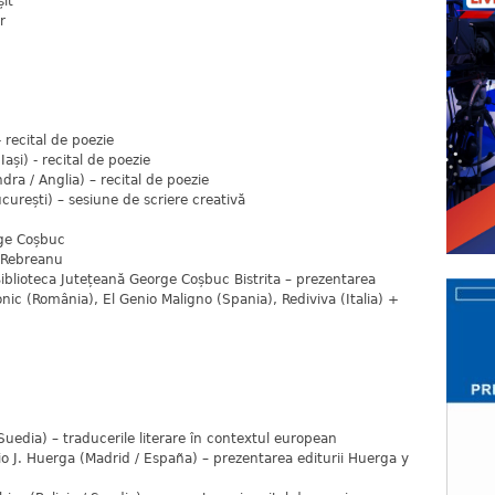
șit
r
 recital de poezie
ași) - recital de poezie
ra / Anglia) – recital de poezie
urești) – sesiune de scriere creativă
rge Coșbuc
u Rebreanu
 Biblioteca Jutețeană George Coșbuc Bistrita – prezentarea
tonic (România), El Genio Maligno (Spania), Rediviva (Italia) +
Suedia) – traducerile literare în contextul european
io J. Huerga (Madrid / España) – prezentarea editurii Huerga y