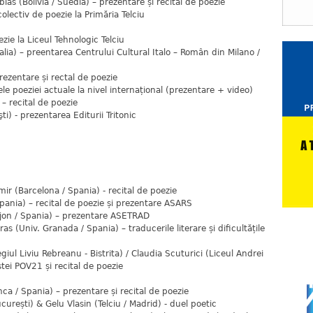
ias (Bolivia / Suedia) – prezentare și recital de poezie
olectiv de poezie la Primăria Telciu
zie la Liceul Tehnologic Telciu
alia) – preentarea Centrului Cultural Italo – Român din Milano /
ezentare și rectal de poezie
le poeziei actuale la nivel internațional (prezentare + video)
 – recital de poezie
i) - prezentarea Editurii Tritonic
ir (Barcelona / Spania) - recital de poezie
pania) – recital de poezie și prezentare ASARS
ijon / Spania) – prezentare ASETRAD
s (Univ. Granada / Spania) – traducerile literare și dificultățile
ul Liviu Rebreanu - Bistrita) / Claudia Scuturici (Liceul Andrei
tei POV21 și recital de poezie
a / Spania) – prezentare și recital de poezie
urești) & Gelu Vlasin (Telciu / Madrid) - duel poetic