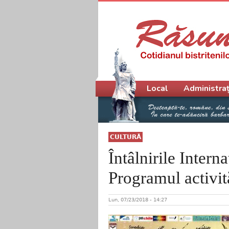
Meniu principal
Local
Administraț
CULTURĂ
Întâlnirile Interna
Programul activit
Lun, 07/23/2018 - 14:27