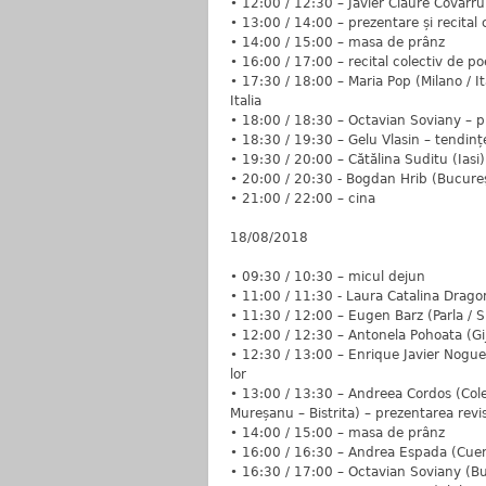
• 12:00 / 12:30 – Javier Claure Covarrub
• 13:00 / 14:00 – prezentare și recital c
• 14:00 / 15:00 – masa de prânz
• 16:00 / 17:00 – recital colectiv de poe
• 17:30 / 18:00 – Maria Pop (Milano / It
Italia
• 18:00 / 18:30 – Octavian Soviany – pr
• 18:30 / 19:30 – Gelu Vlasin – tendințe
• 19:30 / 20:00 – Cătălina Suditu (Iasi)
• 20:00 / 20:30 - Bogdan Hrib (Bucureşt
• 21:00 / 22:00 – cina
18/08/2018
• 09:30 / 10:30 – micul dejun
• 11:00 / 11:30 - Laura Catalina Dragom
• 11:30 / 12:00 – Eugen Barz (Parla / S
• 12:00 / 12:30 – Antonela Pohoata (G
• 12:30 / 13:00 – Enrique Javier Noguera
lor
• 13:00 / 13:30 – Andreea Cordos (Colegi
Mureșanu – Bistrita) – prezentarea revis
• 14:00 / 15:00 – masa de prânz
• 16:00 / 16:30 – Andrea Espada (Cuenc
• 16:30 / 17:00 – Octavian Soviany (Buc