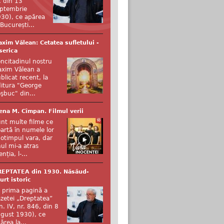
, din 13
ptembrie
30), ce apărea
 București...
xim Vălean: Cetatea sufletului -
serica
ncitadinul nostru
xim Vălean a
blicat recent, la
itura "George
şbuc" din...
ena M. Cîmpan. Filmul verii
nt multe filme ce
artă în numele lor
otimpul vara, dar
ul mi-a atras
enția, l-...
REPTATEA din 1930. Năsăud-
urt istoric
 prima pagină a
zetei „Dreptatea”
n. IV, nr. 846, din 8
gust 1930), ce
ărea la...