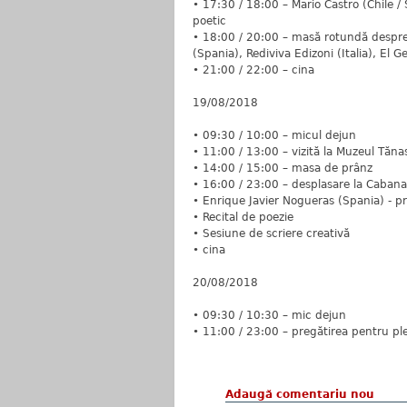
• 17:30 / 18:00 – Mario Castro (Chile / 
poetic
• 18:00 / 20:00 – masă rotundă despre 
(Spania), Rediviva Edizoni (Italia), El 
• 21:00 / 22:00 – cina
19/08/2018
• 09:30 / 10:00 – micul dejun
• 11:00 / 13:00 – vizită la Muzeul Tănas
• 14:00 / 15:00 – masa de prânz
• 16:00 / 23:00 – desplasare la Caban
• Enrique Javier Nogueras (Spania) - pr
• Recital de poezie
• Sesiune de scriere creativă
• cina
20/08/2018
• 09:30 / 10:30 – mic dejun
• 11:00 / 23:00 – pregătirea pentru ple
Adaugă comentariu nou