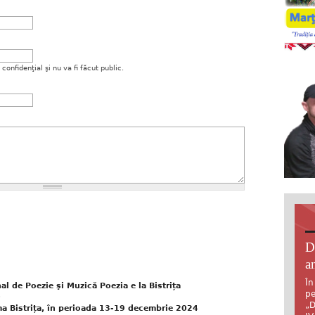
onfidenţial şi nu va fi făcut public.
D
an
În
al de Poezie şi Muzică Poezia e la Bistrița
pe
)
„D
a Bistrița, în perioada 13-19 decembrie 2024