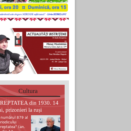
Cultura
REPTATEA din 1930. 14
i, prizonieri la ruși
 numărul 879 al
riodicului
reptatea” (an.