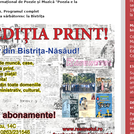
IV
ernațional de Poezie și Muzică "Poezia e la
se
19
A. Programul complet
la
 sărbătoresc la Bistriţa
Ma
bi
Co
Ma
pu
Ed
Co
El
Su
po
an
un
at
D
sc
Pe
ga
(a
au
ap