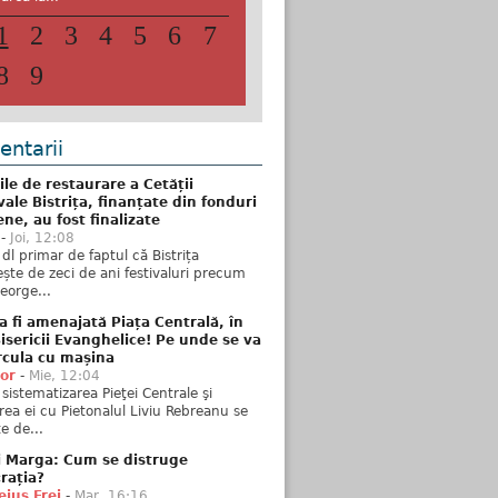
1
2
3
4
5
6
7
8
9
ntarii
ile de restaurare a Cetății
ale Bistrița, finanțate din fonduri
ne, au fost finalizate
-
Joi, 12:08
 dl primar de faptul că Bistrița
ște de zeci de ani festivaluri precum
George...
 fi amenajată Piața Centrală, în
isericii Evanghelice! Pe unde se va
rcula cu mașina
tor
-
Mie, 12:04
sistematizarea Pieţei Centrale şi
rea ei cu Pietonalul Liviu Rebreanu se
e de...
i Marga: Cum se distruge
rația?
ius Frei
-
Mar, 16:16