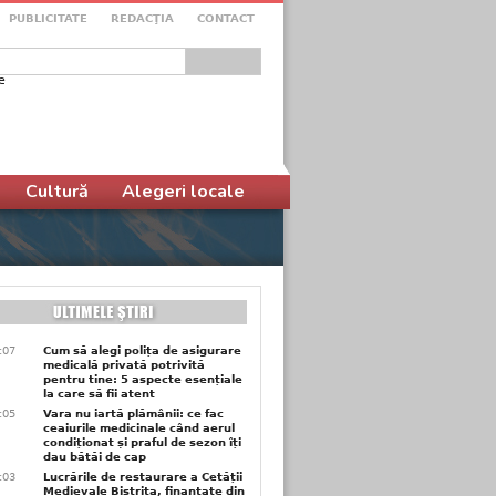
PUBLICITATE
REDACŢIA
CONTACT
e
ular de căutare
Cultură
Alegeri locale
1:07
Cum să alegi polița de asigurare
medicală privată potrivită
pentru tine: 5 aspecte esențiale
la care să fii atent
1:05
Vara nu iartă plămânii: ce fac
ceaiurile medicinale când aerul
condiționat și praful de sezon îți
dau bătăi de cap
1:03
Lucrările de restaurare a Cetății
Medievale Bistrița, finanțate din