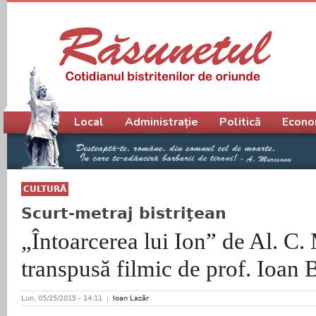
Meniu principal
Local
Administrație
Politică
Econo
CULTURĂ
Scurt-metraj bistriţean
„Întoarcerea lui Ion” de Al. C.
transpusă filmic de prof. Ioan 
Lun, 05/25/2015 - 14:11
Ioan Lazăr