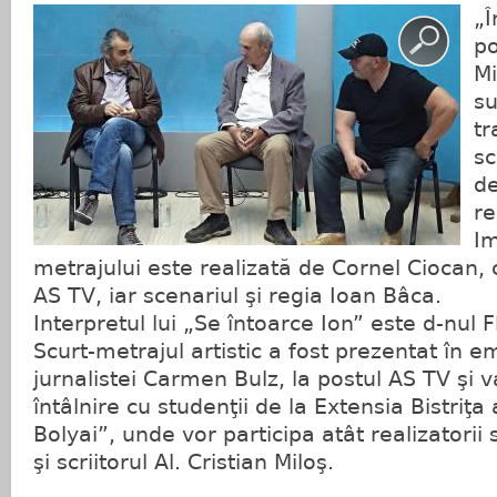
„Î
po
Mi
su
tr
sc
de
re
Im
metrajului este realizată de Cornel Ciocan
AS TV, iar scenariul şi regia Ioan Bâca.
Interpretul lui „Se întoarce Ion” este d-nul F
Scurt-metrajul artistic a fost prezentat în 
jurnalistei Carmen Bulz, la postul AS TV şi va
întâlnire cu studenţii de la Extensia Bistriţa
Bolyai”, unde vor participa atât realizatorii 
şi scriitorul Al. Cristian Miloş.