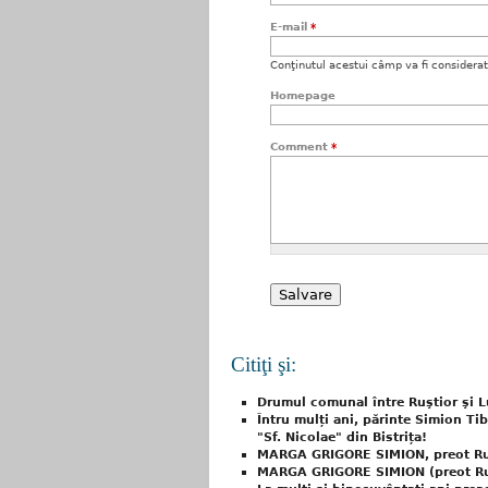
E-mail
*
Conţinutul acestui câmp va fi considerat c
Homepage
Comment
*
Citiţi şi:
Drumul comunal între Ruştior şi Lu
Întru mulți ani, părinte Simion Ti
"Sf. Nicolae" din Bistrița!
MARGA GRIGORE SIMION, preot Ru
MARGA GRIGORE SIMION (preot Ruşt