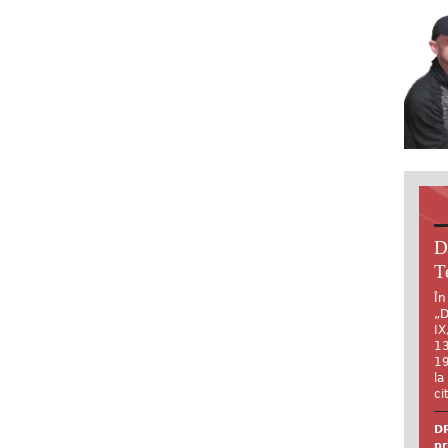
D
T
În
„D
IX
13
19
la
ci
DR
pr