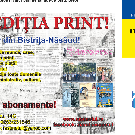
cucernicului părinte Ionuț Pop Ursu, preot