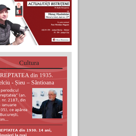
Cultura
REPTATEA din 1935.
elciu - Șieu – Sântioana
 periodicul
reptatea” (an.
, nr. 2187, din
 ianuarie
35), ce apărea
 București,
tim...
EPTATEA din 1930. 14 ani,
izonieri la ruși