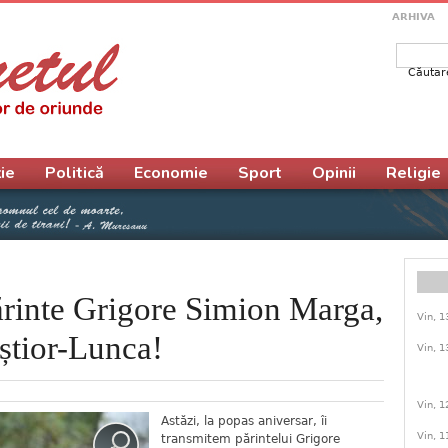
ARHIVA
Căutar
Form
ie
Politică
Economie
Sport
Opinii
Religie
părinte Grigore Simion Marga,
Vin, 1
știor-Lunca!
Vin, 1
Vin, 1
Astăzi, la popas aniversar, îi
Vin, 1
transmitem părintelui Grigore