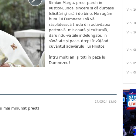
Simion Marga, preot paroh în
Ruștior-Lunca, sincere și călduroase
Vin, 1
felicitări și urări de bine. Ne rugăm
bunului Dumnezeu să vă
Vin, 1
răsplătească truda din activitatea
pastorală, misionară şi culturală,
Vin, 1
dăruindu-vă zile îndelungate, în
sănătate și pace, drept învățând
cuvântul adevărului lui Hristos!
Vin, 0
Întru mulți ani și toți în paza lui
Dumnezeu!
Vin, 0
Vin, 0
17/05/24 13:05
lui mai minunat preot!