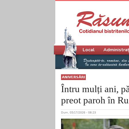
Meniu principal
Local
Administraț
ANIVERSĂRI
Întru mulți ani, 
preot paroh în Ru
Dum, 05/17/2026 - 08:23