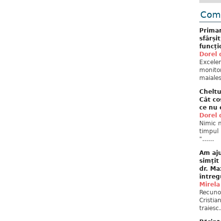
Come
Primar
sfârși
funcți
Dorel 
Excelent
monitor
maiales
Cheltu
Cât co
ce nu 
Dorel 
Nimic n
timpul 
"......
Am aju
simțit
dr. Ma
întreg
Mirela
Recuno
Cristia
traiesc.