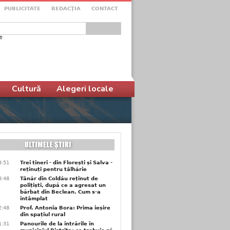
PUBLICITATE
REDACŢIA
CONTACT
e
ular de căutare
Cultură
Alegeri locale
3:51
Trei tineri - din Florești și Salva -
reținuți pentru tâlhărie
3:48
Tânăr din Coldău reținut de
polițiști, după ce a agresat un
bărbat din Beclean. Cum s-a
întâmplat
2:48
Prof. Antonia Bora: Prima ieșire
din spațiul rural
1:31
Panourile de la intrările în