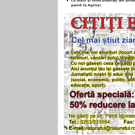
La mulți și binecuvântați ani prea
paroh la Agrieș!