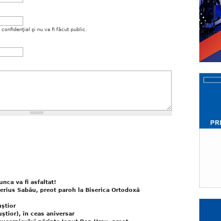
onfidenţial şi nu va fi făcut public.
nca va fi asfaltat!
berius Sabău, preot paroh la Biserica Ortodoxă
ştior
ior), în ceas aniversar