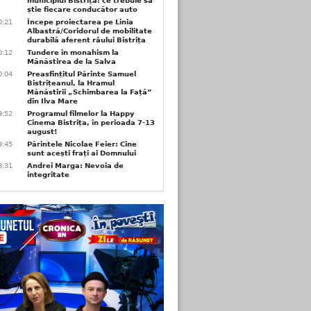
municipiul Bistrița: ce trebuie să
știe fiecare conducător auto
0:21
Începe proiectarea pe Linia
Albastră/Coridorul de mobilitate
durabilă aferent râului Bistrița
0:12
Tundere în monahism la
Mănăstirea de la Salva
0:04
Preasfințitul Părinte Samuel
Bistrițeanul, la Hramul
Mănăstirii „Schimbarea la Față”
din Ilva Mare
9:52
Programul filmelor la Happy
Cinema Bistrița, în perioada 7-13
august!
9:45
Părintele Nicolae Feier: Cine
sunt acești frați ai Domnului
8:31
Andrei Marga: Nevoia de
integritate