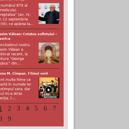
 numărul 879 al
riodicului
reptatea” (an. IV,
n 13 septembrie
30), ce apărea la...
xim Vălean: Cetatea sufletului -
serica
ncitadinul nostru
xim Vălean a
blicat recent, la
itura "George
şbuc" din...
ena M. Cîmpan. Filmul verii
nt multe filme ce
artă în numele lor
otimpul vara, dar
ul mi-a atras
enția, l-...
1
2
3
4
5
6
7
8
9