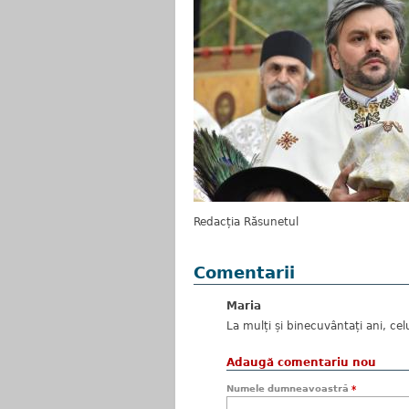
Redacția Răsunetul
Comentarii
Maria
La mulți și binecuvântați ani, ce
Adaugă comentariu nou
Numele dumneavoastră
*