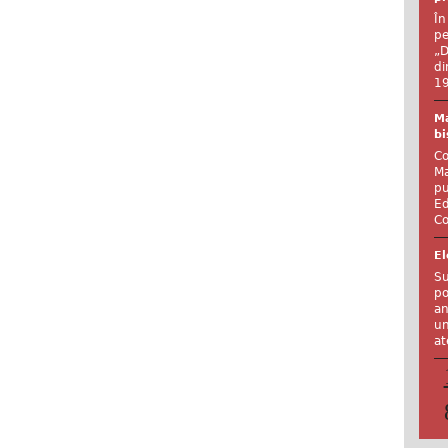
În
pe
„D
di
19
Ma
bi
Co
Ma
pu
Ed
Co
El
Su
po
an
un
at