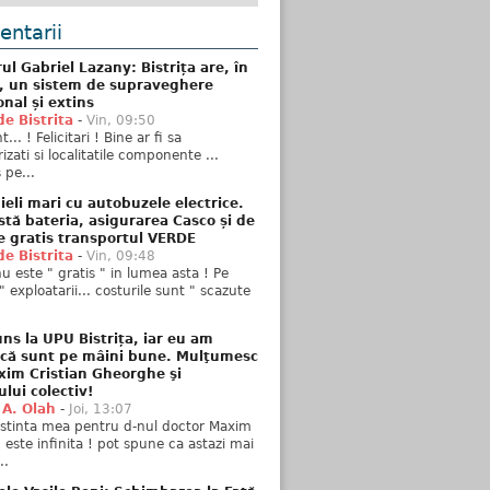
ntarii
ul Gabriel Lazany: Bistrița are, în
t, un sistem de supraveghere
onal și extins
de Bistrita
-
Vin, 09:50
... ! Felicitari ! Bine ar fi sa
izati si localitatile componente ...
 pe...
ieli mari cu autobuzele electrice.
stă bateria, asigurarea Casco și de
e gratis transportul VERDE
de Bistrita
-
Vin, 09:48
u este " gratis " in lumea asta ! Pe
" exploatarii... costurile sunt " scazute
ns la UPU Bistrița, iar eu am
 că sunt pe mâini bune. Mulţumesc
xim Cristian Gheorghe şi
ului colectiv!
 A. Olah
-
Joi, 13:07
stinta mea pentru d-nul doctor Maxim
n este infinita ! pot spune ca astazi mai
..