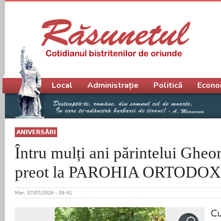
Meniu principal
Local
Administrație
Politică
Econo
ANIVERSĂRI
Întru mulți ani părintelui Ghe
preot la PAROHIA ORTODOX
Mar, 07/07/2026 - 06:41
Cu