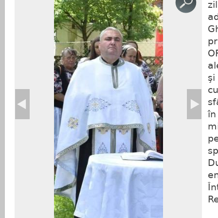
zi
ad
G
pr
O
al
şi
cu
s
în
mi
pe
sp
Du
en
În
Re