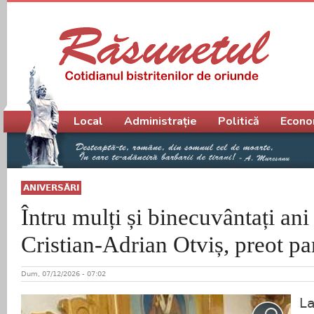
Meniu principal
Local
Administrație
Politică
Econo
ANIVERSĂRI
Întru mulți și binecuvântați ani
Cristian-Adrian Otviș, preot p
Dum, 07/12/2026 - 07:02
La