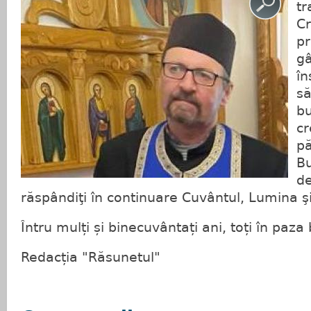
tr
Cr
pr
gâ
în
să
bu
cr
pă
B
de
răspândiţi în continuare Cuvântul, Lumina şi
Întru mulți și binecuvântați ani, toți în pa
Redacția "Răsunetul"