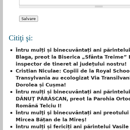
Citiţi şi:
Întru mulți și binecuvântați ani părintelu
Blaga, preot la Biserica „Sfânta Treime” B
inspector de tineret al județului nostru!
Cristian Niculae: Copiii de la Royal Schoo
Transylvania au ecologizat Via Transilvani
Dorolea și Cușma!
Întru mulți și binecuvântați ani părintelu
DĂNUŢ PĂRĂSCAN, preot la Parohia Orto
Română Telciu I!
Întru mulţi şi binecuvântați ani preotulu
Mircea Bățan de la Mireş!
Întru mulți și fericiți ani părintelui Vasile