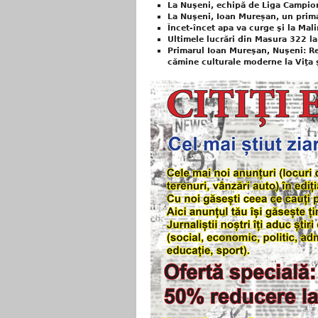
La Nuşeni, echipă de Liga Campion
La Nuşeni, Ioan Mureșan, un prim
Încet-încet apa va curge şi la Mali
Ultimele lucrări din Masura 322 la
Primarul Ioan Mureşan, Nuşeni: Reab
cămine culturale moderne la Viţa 