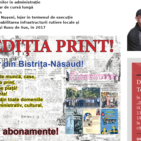
ilor în administraţie
ar de cursă lungă
n
 Nuşeni, lejer în termenul de execuţie
ilitarea infrastructurii rutiere locale şi
şi Rusu de Sus, în 2017
D
T
În
„D
IX
13
19
la
ci
DR