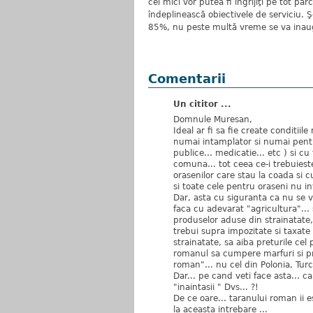
cei mici vor putea fi îngrijiţi pe tot parc
îndeplinească obiectivele de serviciu. Şc
85%, nu peste multă vreme se va inaug
Comentarii
Un cititor ...
Domnule Muresan,
Ideal ar fi sa fie create conditiil
numai intamplator si numai pentru
publice... medicatie... etc ) si cu 
comuna... tot ceea ce-i trebuieste
orasenilor care stau la coada si c
si toate cele pentru oraseni nu inv
Dar, asta cu siguranta ca nu se va
faca cu adevarat "agricultura"...
produselor aduse din strainatate, p
trebui supra impozitate si taxate
strainatate, sa aiba preturile ce
romanul sa cumpere marfuri si pr
roman"... nu cel din Polonia, Turc
Dar... pe cand veti face asta... c
"inaintasii " Dvs... ?!
De ce oare... taranului roman ii 
la aceasta intrebare ...