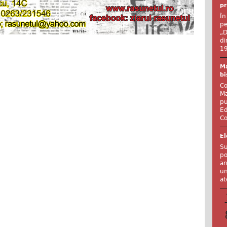
pr
În
pe
„D
di
19
Ma
bi
Co
Ma
pu
Ed
Co
El
Su
po
an
un
at