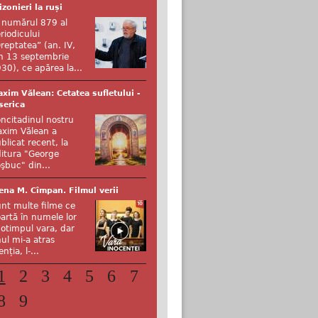
izonieri la ruși
 numărul 879 al
riodicului
reptatea” (an. IV,
n 13 septembrie
30), ce apărea la...
xim Vălean: Cetatea sufletului -
serica
ncitadinul nostru
xim Vălean a
blicat recent, la
itura "George
şbuc" din...
ena M. Cîmpan. Filmul verii
nt multe filme ce
artă în numele lor
otimpul vara, dar
ul mi-a atras
enția, l-...
1
2
3
4
5
6
7
8
9