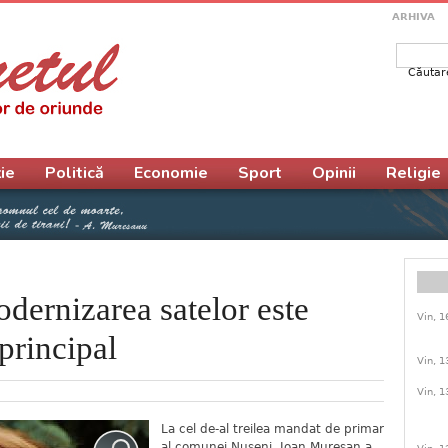
ARHIVA
Căutar
Form
ie
Politică
Economie
Sport
Opinii
Religie
dernizarea satelor este
Vin, 1
principal
Vin, 1
Vin, 1
La cel de-al treilea mandat de primar
al comunei Nuşeni, Ioan Mureşan a