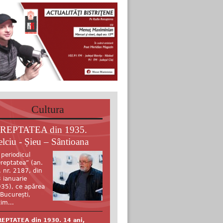
Cultura
REPTATEA din 1935.
elciu - Șieu – Sântioana
 periodicul
reptatea” (an.
, nr. 2187, din
 ianuarie
35), ce apărea
 București,
tim...
EPTATEA din 1930. 14 ani,