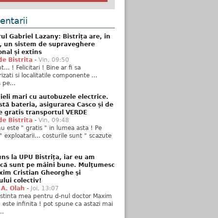
ntarii
ul Gabriel Lazany: Bistrița are, în
t, un sistem de supraveghere
onal și extins
de Bistrita
-
Vin, 09:50
... ! Felicitari ! Bine ar fi sa
izati si localitatile componente ...
 pe...
ieli mari cu autobuzele electrice.
stă bateria, asigurarea Casco și de
e gratis transportul VERDE
de Bistrita
-
Vin, 09:48
u este " gratis " in lumea asta ! Pe
" exploatarii... costurile sunt " scazute
ns la UPU Bistrița, iar eu am
 că sunt pe mâini bune. Mulţumesc
xim Cristian Gheorghe şi
ului colectiv!
 A. Olah
-
Joi, 13:07
stinta mea pentru d-nul doctor Maxim
n este infinita ! pot spune ca astazi mai
..