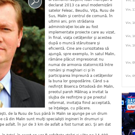
Vin, 1
declarat 2013 ca anul modernizării
Vin, 1
satelor Feleac, Beudiu, Viţa, Rusu de
Sus, Malin şi centrul de comună. În
ultimii ani, prin strădania
Vin, 1
administraţiei locale au fost
implementate proiecte care au vizat,
Vin, 1
în final, viaţa cetăţenilor şi acestea
după o muncă stăruitoare şi
Vin, 1
eficientă. Cine are curiozitatea să
ajungă, spre exemplu, în satul Malin,
rămâne plăcut impresionat nu
Vin, 0
numai de armonia statornicită între
români şi maghiari ci şi în
participarea împreună a cetăţenilor
Vin, 0
la buna lor gospodărire. Când s-a
resfinţit Biserica Ortodoxă din Malin,
preotul paroh Mălinaş a invitat la
slujba de resfinţire şi pe preotul
reformat, invitaţia fiind acceptată,
se înţelege, cu plăcere.
reşti, de la Rusu de Sus până în Malin se ajunge pe un drum
e că din Malin sunt mulţi specialişti ingineri în drumuri şi
e asfalt. În jur de 3 km de asfalt a fost turnat aici. Şi am dat