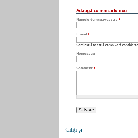
Adaugă comentariu nou
Numele dumneavoastră
*
E-mail
*
Conţinutul acestui câmp va fi considerat c
Homepage
Comment
*
Citiţi şi: