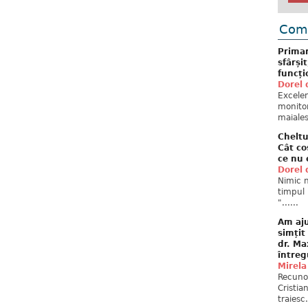
Come
Primar
sfârși
funcți
Dorel 
Excelent
monitor
maiales
Cheltu
Cât co
ce nu 
Dorel 
Nimic n
timpul 
"......
Am aju
simțit
dr. Ma
întreg
Mirela
Recuno
Cristia
traiesc.