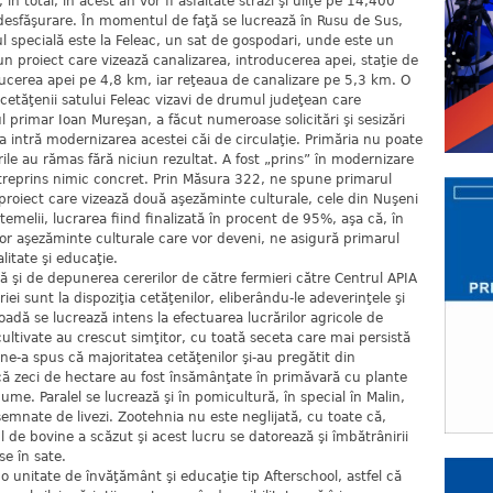
n total, în acest an vor fi asfaltate străzi şi uliţe pe 14,400
ă desfăşurare. În momentul de faţă se lucrează în Rusu de Sus,
tul specială este la Feleac, un sat de gospodari, unde este un
un proiect care vizează canalizarea, introducerea apei, staţie de
ducerea apei pe 4,8 km, iar reţeaua de canalizare pe 5,3 km. O
 cetăţenii satului Feleac vizavi de drumul judeţean care
l primar Ioan Mureşan, a făcut numeroase solicitări şi sesizări
a intră modernizarea acestei căi de circulaţie. Primăria nu poate
rile au rămas fără niciun rezultat. A fost „prins” în modernizare
ntreprins nimic concret. Prin Măsura 322, ne spune primarul
oiect care vizează două aşezăminte culturale, cele din Nuşeni
 temelii, lucrarea fiind finalizată în procent de 95%, aşa că, în
or aşezăminte culturale care vor deveni, ne asigură primarul
litate şi educaţie.
 şi de depunerea cererilor de către fermieri către Centrul APIA
riei sunt la dispoziţia cetăţenilor, eliberându-le adeverinţele şi
dă se lucrează intens la efectuarea lucrărilor agricole de
ultivate au crescut simţitor, cu toată seceta care mai persistă
ne-a spus că majoritatea cetăţenilor şi-au pregătit din
 că zeci de hectare au fost însămânţate în primăvară cu plante
ume. Paralel se lucrează şi în pomicultură, în special în Malin,
semnate de livezi. Zootehnia nu este neglijată, cu toate că,
 de bovine a scăzut şi acest lucru se datorează şi îmbătrânirii
se în sate.
e o unitate de învăţământ şi educaţie tip Afterschool, astfel că