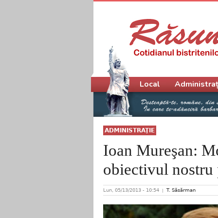
Meniu principal
Local
Administraț
ADMINISTRAŢIE
Ioan Mureşan: Mo
obiectivul nostru 
Lun, 05/13/2013 - 10:54
T. Săsărman