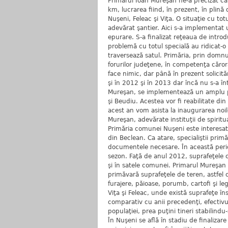
Primarul Ioan Mureşan ne-a precizat că, î
km, lucrarea fiind, în prezent, în plin
Nuşeni, Feleac şi Viţa. O situaţie cu to
adevărat şantier. Aici s-a implementat 
epurare. S-a finalizat reţeaua de intro
problemă cu totul specială au ridicat-o
traversează satul. Primăria, prin domnu
forurilor judeţene, în competenţa căror
face nimic, dar până în prezent solicită
şi în 2012 şi în 2013 dar încă nu s-a î
Mureşan, se implementează un amplu pr
şi Beudiu. Acestea vor fi reabilitate din
acest an vom asista la inaugurarea noil
Mureşan, adevărate instituţii de spiritua
Primăria comunei Nuşeni este interesată
din Beclean. Ca atare, specialiştii primă
documentele necesare. În această perioa
sezon. Faţă de anul 2012, suprafeţele c
şi în satele comunei. Primarul Mureşan 
primăvară suprafeţele de teren, astfel
furajere, păioase, porumb, cartofi şi leg
Viţa şi Feleac, unde există suprafeţe în
comparativ cu anii precedenţi, efectivul
populaţiei, prea puţini tineri stabilindu-
În Nuşeni se află în stadiu de finalizar