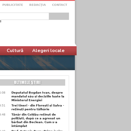
PUBLICITATE
REDACŢIA
CONTACT
e
ular de căutare
Cultură
Alegeri locale
6:08
Deputatul Bogdan Ivan, despre
mandatul său și deciziile luate la
Ministerul Energiei
3:51
Trei tineri - din Florești și Salva -
reținuți pentru tâlhărie
3:48
Tânăr din Coldău reținut de
polițiști, după ce a agresat un
bărbat din Beclean. Cum s-a
întâmplat