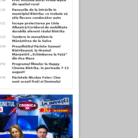
2:48
Prof. Antonia Bora: Prima ieșire
din spațiul rural
1:31
Panourile de la intrările în
municipiul Bistrița: ce trebuie să
știe fiecare conducător auto
0:21
Începe proiectarea pe Linia
Albastră/Coridorul de mobilitate
durabilă aferent râului Bistrița
0:12
Tundere în monahism la
Mănăstirea de la Salva
0:04
Preasfințitul Părinte Samuel
Bistrițeanul, la Hramul
Mănăstirii „Schimbarea la Față”
din Ilva Mare
9:52
Programul filmelor la Happy
Cinema Bistrița, în perioada 7-13
august!
9:45
Părintele Nicolae Feier: Cine
sunt acești frați ai Domnului