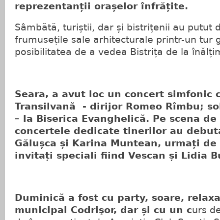
reprezentanții orașelor înfrățite.
Sâmbătă, turiștii, dar și bistrițenii au putut
frumusețile sale arhitecturale printr-un tur 
posibilitatea de a vedea Bistrița de la înălți
Seara, a avut loc un concert simfonic
Transilvană - dirijor Romeo Rîmbu; s
– la Biserica Evanghelică. Pe scena de
concertele dedicate tinerilor au debu
Gălușca și Karina Muntean, urmați de 
invitați speciali fiind Vescan și Lidia B
Duminică a fost cu party, soare, relaxa
municipal Codrişor, dar și cu un c
urs de