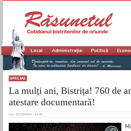
Meniu principal
Local
Administrație
Politică
Econo
SPECIAL
La mulți ani, Bistrița! 760 de a
atestare documentară!
Lun, 07/15/2024 - 15:30
Mi