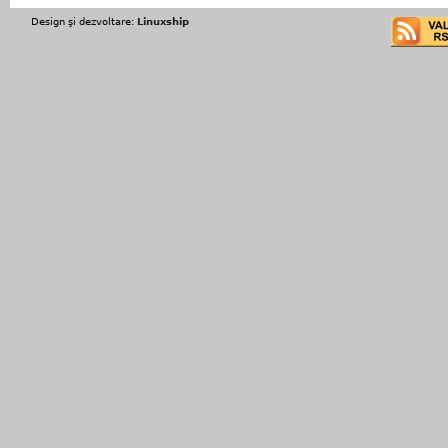
Design şi dezvoltare:
Linuxship