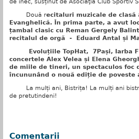
de înec, susținut de Asociaţia Club Sportiv S
Două r
ecitaluri muzicale de clasă
Evanghelică. În prima parte, a avut lo
țambal clasic cu Reman Gergely Balint
recitalul de orgă - Eduard Antal și Ma
Evoluțiile TopHat, 7Pași, Iarba Fia
concertele Alex Velea și Elena Gheorg
de miile de tineri, un spectaculos foc d
încununând o nouă ediție de poveste a 
La mulți ani, Bistrița! La mulți ani bistri
de pretutindeni!
Comentarii