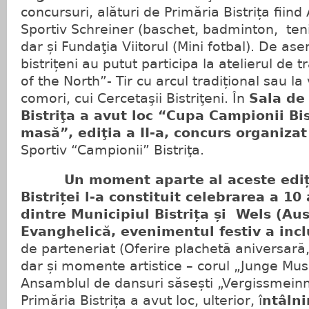
concursuri, alături de Primăria Bistrița fiind
Sportiv Schreiner (baschet, badminton, ten
dar și Fundaţia Viitorul (Mini fotbal). De ase
bistrițeni au putut participa la atelierul de
of the North”- Tir cu arcul tradițional sau l
comori, cui Cercetaşii Bistriţeni. În
Sala de
Bistriţa a avut loc “Cupa Campionii Bis
masă”, ediţia a II-a, concurs organiza
Sportiv “Campionii” Bistriţa.
Un moment aparte al aceste ediții
Bistriței l-a constituit celebrarea a 10 
dintre Municipiul Bistrița și Wels (Aust
Evanghelică, evenimentul festiv a inc
de parteneriat (Oferire plachetă aniversară, 
dar și momente artistice – corul „Junge Musi
Ansamblul de dansuri săsești „Vergissmeinni
Primăria Bistrița a avut loc, ulterior, î
ntâln