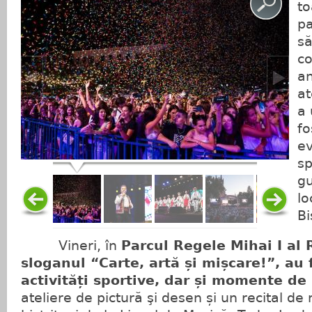
to
pa
s
co
an
a
a 
fo
ev
sp
gu
lo
Bi
Vineri, în
Parcul Regele Mihai I al
sloganul
“
Carte, artă și mișcare!”, au
activități sportive, dar și momente de 
ateliere de pictură şi desen și un recital de 