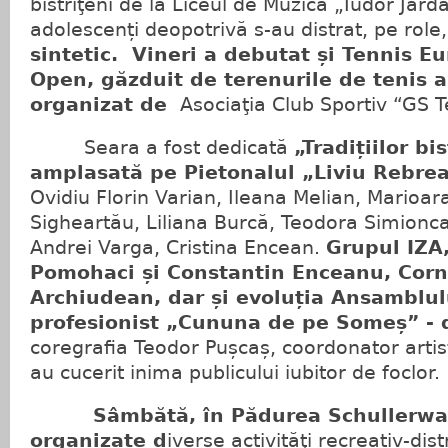
bistriţeni de la Liceul de Muzică „Tudor Jarda
adolescenți deopotrivă s-au distrat, pe role
sintetic. Vineri a debutat și Tennis Eu
Open, găzduit de terenurile de tenis a
organizat de
Asociaţia Club Sportiv “GS Te
Seara a fost dedicată
„Tradițiilor bi
amplasată pe Pietonalul „Liviu Rebrea
Ovidiu Florin Varian, Ileana Melian, Marioa
Sigheartău, Liliana Burcă, Teodora Simionc
Andrei Varga, Cristina Encean.
Grupul IZA,
Pomohaci și Constantin Enceanu, Corn
Archiudean, dar și evoluția Ansamblulu
profesionist „Cununa de pe Someș” - 
coregrafia Teodor Pușcaș, coordonator artis
au cucerit inima publicului iubitor de foclor.
Sâmbătă, în Pădurea Schullerwald
organizate d
iverse activităţi recreativ-dist