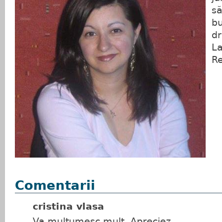
să
bu
dr
La
Re
Comentarii
cristina vlasa
Va mulțumesc mult. Apreciez.