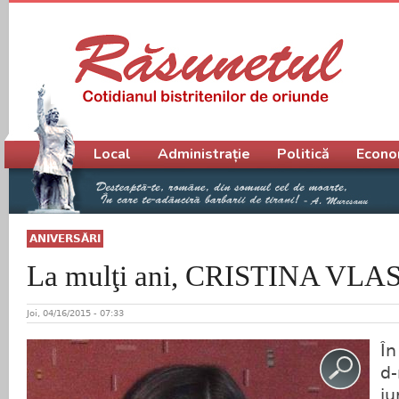
Meniu principal
Local
Administrație
Politică
Econo
ANIVERSĂRI
La mulţi ani, CRISTINA VLA
Joi, 04/16/2015 - 07:33
În
d-
ju