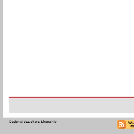
Design şi dezvoltare:
Linuxship