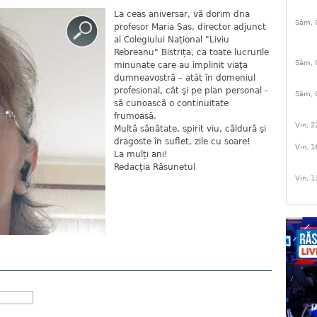
La ceas aniversar, vă dorim dna
Sâm, 
profesor Maria Sas, director adjunct
al Colegiului Național "Liviu
Rebreanu" Bistrița, ca toate lucrurile
Sâm, 
minunate care au împlinit viaţa
dumneavostră – atât în domeniul
profesional, cât şi pe plan personal -
Sâm, 
să cunoască o continuitate
frumoasă.
Vin, 2
Multă sănătate, spirit viu, căldură şi
dragoste în suflet, zile cu soare!
Vin, 1
La mulți ani!
Redacția Răsunetul
Vin, 1