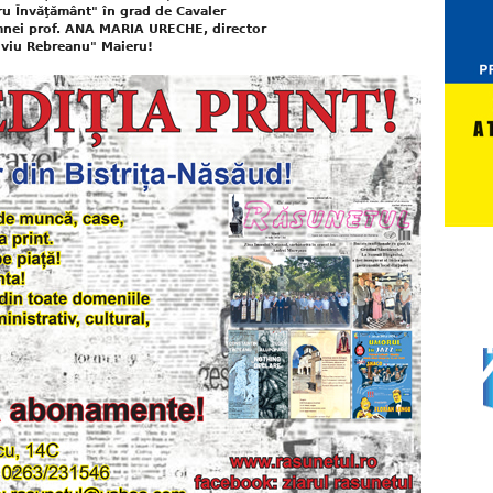
ru Învăţământ" în grad de Cavaler
amnei prof. ANA MARIA URECHE, director
Liviu Rebreanu" Maieru!