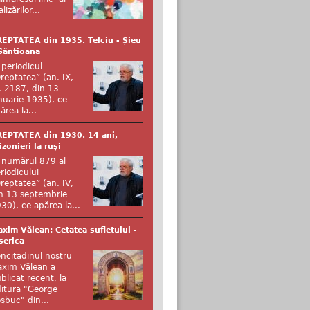
alizărilor...
EPTATEA din 1935. Telciu - Șieu
Sântioana
 periodicul
reptatea” (an. IX,
. 2187, din 13
nuarie 1935), ce
ărea la...
EPTATEA din 1930. 14 ani,
izonieri la ruși
 numărul 879 al
riodicului
reptatea” (an. IV,
n 13 septembrie
30), ce apărea la...
xim Vălean: Cetatea sufletului -
serica
ncitadinul nostru
xim Vălean a
blicat recent, la
itura "George
şbuc" din...