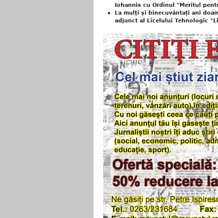
Iohannis cu Ordinul "Meritul pent
La mulți și binecuvântați ani do
adjunct al Licelului Tehnologic "