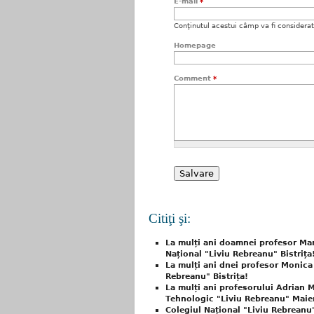
E-mail
*
Conţinutul acestui câmp va fi considerat c
Homepage
Comment
*
Citiţi şi:
La mulți ani doamnei profesor Mari
Național "Liviu Rebreanu" Bistrița
La mulți ani dnei profesor Monica 
Rebreanu" Bistrița!
La mulți ani profesorului Adrian M
Tehnologic "Liviu Rebreanu" Maie
Colegiul Național "Liviu Rebreanu"