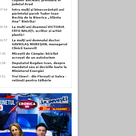
Copiilor Beclean, premiate in
județul Arad
07:04
Întru mulţi şi binecuvântați ani
părintelui paroh Tudor-Ioan
Bechiș de la Biserica „Sfânta
Ana” Bistrița!
06:59
La mulți ani doamnei VICTORIA
FĂTU NALAŢI, scriitor și artist
plastic!
06:57
La mulţi ani domnului doctor
GAVRILAŞ MUREŞAN, managerul
Clinicii Sanovil!
2:45
Miceștii de Câmpie: biciclist
acroșat de un autoturism
6:08
Deputatul Bogdan Ivan, despre
mandatul său și deciziile luate la
Ministerul Energiei
3:51
Trei tineri - din Florești și Salva -
reținuți pentru tâlhărie