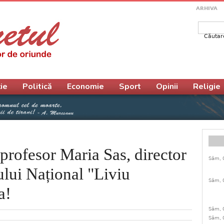
ARHIVA
Căutar
Form
ie
Politică
Economie
Sport
Opinii
Religie
 profesor Maria Sas, director
Sâm, 
ului Național "Liviu
Sâm, 
a!
Sâm, 
Sâm, 