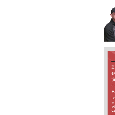
E
e
ț
c
B
Do
și
ad
ca
pa