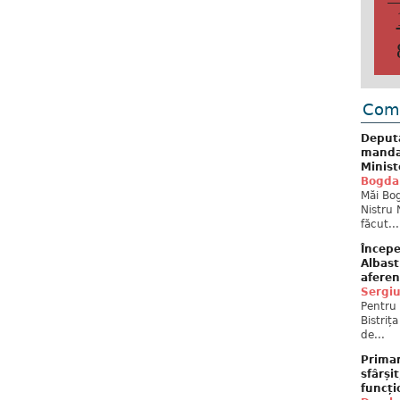
Come
Deput
mandat
Minist
Bogda
Măi Bog
Nistru 
făcut...
Începe
Albast
aferen
Sergi
Pentru 
Bistriț
de...
Primar
sfârși
funcți