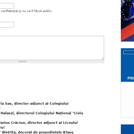
onfidenţial şi nu va fi făcut public.
a Sas, director adjunct al Colegiului
!
Halaszi, directorul Colegiului Național "Liviu
arius Crăciun, director adjunct al Liceului
ru!
 Bistrița, decorat de președintele Klaus