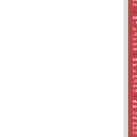
re
DR
– 
În
„D
nr
ia
ap
DR
pr
În
pe
„D
di
19
Ma
bi
Co
Ma
pu
Ed
Co