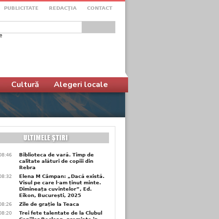
PUBLICITATE
REDACŢIA
CONTACT
e
ular de căutare
Cultură
Alegeri locale
08:46
Biblioteca de vară. Timp de
calitate alături de copiii din
Rebra
08:32
Elena M Câmpan: „Dacă există.
Visul pe care l-am ținut minte.
Dimineața cuvintelor”, Ed.
Eikon, București, 2025
08:26
Zile de grație la Teaca
08:20
Trei fete talentate de la Clubul