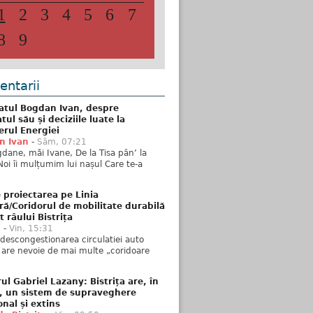
1
2
3
4
5
6
7
8
9
ntarii
atul Bogdan Ivan, despre
ul său și deciziile luate la
erul Energiei
n Ivan
-
Sâm, 07:21
dane, măi Ivane, De la Tisa pân’ la
Noi îi mulțumim lui nașul Care te-a
 proiectarea pe Linia
ră/Coridorul de mobilitate durabilă
t râului Bistrița
u
-
Vin, 15:31
descongestionarea circulatiei auto
a are nevoie de mai multe „coridoare
ul Gabriel Lazany: Bistrița are, în
t, un sistem de supraveghere
onal și extins