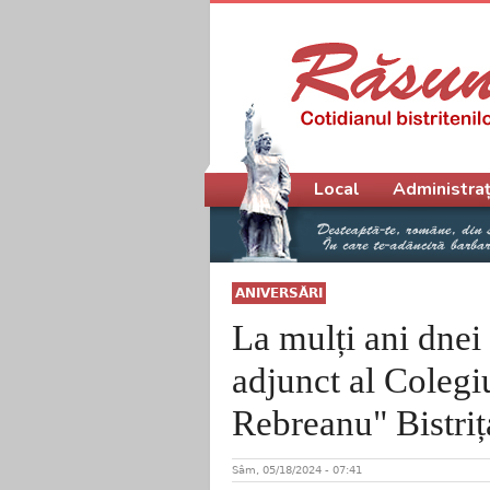
Meniu principal
Local
Administraț
ANIVERSĂRI
La mulți ani dnei
adjunct al Colegi
Rebreanu" Bistriț
Sâm, 05/18/2024 - 07:41