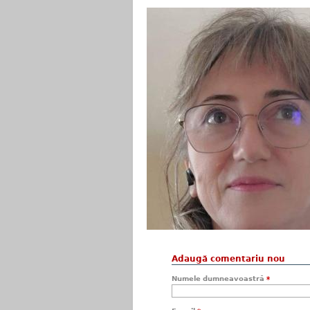
Adaugă comentariu nou
Numele dumneavoastră
*