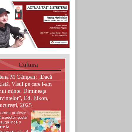
Cultura
lena M Câmpan: „Dacă
xistă. Visul pe care l-am
inut minte. Dimineața
uvintelor”, Ed. Eikon,
ucurești, 2025
amna profesor
 inspector școlar
augă încă o
rte la
lmaresul liric al