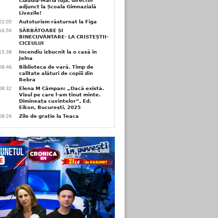
Claudia-Maria Iuja, director
adjunct la Școala Gimnazială
Livezile!
22:05
Autoturism răsturnat la Figa
16:56
SĂRBĂTOARE ȘI
BINECUVÂNTARE- LA CRISTEȘTII-
CICEULUI
15:38
Incendiu izbucnit la o casă în
Jelna
08:46
Biblioteca de vară. Timp de
calitate alături de copiii din
Rebra
08:32
Elena M Câmpan: „Dacă există.
Visul pe care l-am ținut minte.
Dimineața cuvintelor”, Ed.
Eikon, București, 2025
08:26
Zile de grație la Teaca