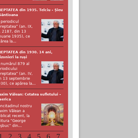
EPTATEA din 1935. Telciu - Șieu
Sântioana
 periodicul
reptatea” (an. IX,
. 2187, din 13
nuarie 1935), ce
ărea la...
EPTATEA din 1930. 14 ani,
izonieri la ruși
 numărul 879 al
riodicului
reptatea” (an. IV,
n 13 septembrie
30), ce apărea la...
xim Vălean: Cetatea sufletului -
serica
ncitadinul nostru
xim Vălean a
blicat recent, la
itura "George
şbuc" din...
1
2
3
4
5
6
7