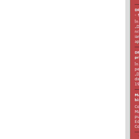
DR
– 
În
„D
nr
ia
ap
DR
pr
În
pe
„D
di
19
Ma
bi
Co
Ma
pu
Ed
Co