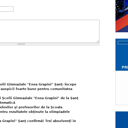
olii Gimnaziale "Enea Grapini" Șanț: Începe
b auspicii foarte bune pentru comunitatea
i Școlii Gimnaziale "Enea Grapini" de la Şanţ
atematică
elevilor şi profesorilor de la Şcoala
ntru rezultatele obţinute la olimpiadele
a Grapini" Șanț confirmă! Trei absolvenți în