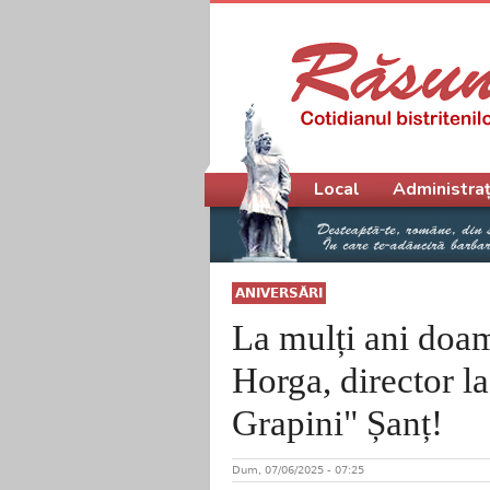
Meniu principal
Local
Administraț
ANIVERSĂRI
La mulți ani doa
Horga, director l
Grapini" Șanț!
Dum, 07/06/2025 - 07:25