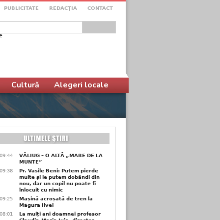
PUBLICITATE
REDACŢIA
CONTACT
e
ular de căutare
Cultură
Alegeri locale
09:44
VĂLIUG – O ALTĂ „MARE DE LA
MUNTE”
09:38
Pr. Vasile Beni: Putem pierde
multe și le putem dobândi din
nou, dar un copil nu poate fi
înlocuit cu nimic
09:25
Mașină acroșată de tren la
Măgura Ilvei
08:01
La mulți ani doamnei profesor