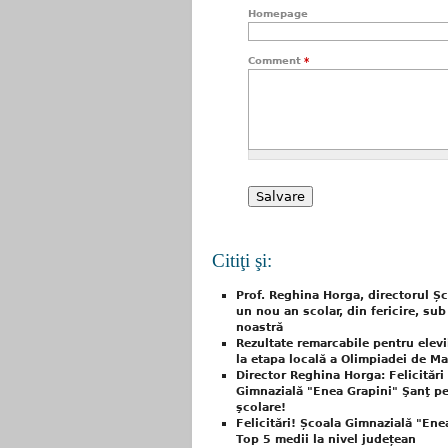
Homepage
Comment
*
Citiţi şi:
Prof. Reghina Horga, directorul Șc
un nou an scolar, din fericire, su
noastră
Rezultate remarcabile pentru elevi
la etapa locală a Olimpiadei de M
Director Reghina Horga: Felicitări 
Gimnazială "Enea Grapini" Şanţ pe
şcolare!
Felicitări! Școala Gimnazială "Ene
Top 5 medii la nivel județean