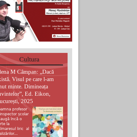
Cultura
lena M Câmpan: „Dacă
xistă. Visul pe care l-am
inut minte. Dimineața
uvintelor”, Ed. Eikon,
ucurești, 2025
amna profesor
 inspector școlar
augă încă o
rte la
lmaresul liric al
alizărilor...