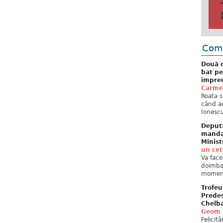
Come
Două c
bat pe
împreu
Carme
Roata s
când ac
Ionescu
Deput
mandat
Minist
un ce
Va face
doimban
moment
Trofeu
Predes
Chelb
Geom
Felicit