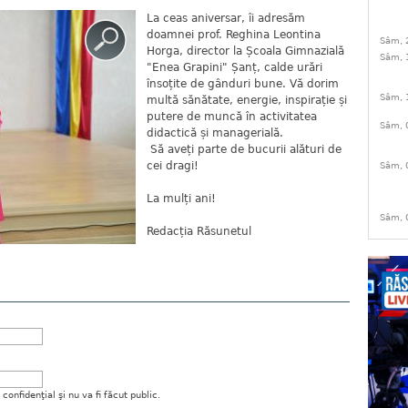
La ceas aniversar, îi adresăm
doamnei prof. Reghina Leontina
Sâm, 
Horga, director la Școala Gimnazială
Sâm, 
"Enea Grapini" Șanț, calde urări
însoțite de gânduri bune. Vă dorim
Sâm, 
multă sănătate, energie, inspirație și
putere de muncă în activitatea
Sâm, 
didactică și managerială.
Să aveți parte de bucurii alături de
cei dragi!
Sâm, 
La mulți ani!
Sâm, 
Redacția Răsunetul
onfidenţial şi nu va fi făcut public.