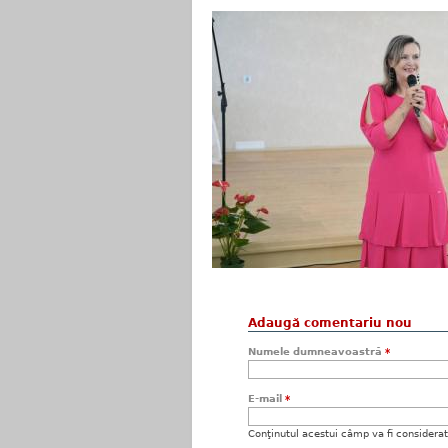
Adaugă comentariu nou
Numele dumneavoastră
*
E-mail
*
Conţinutul acestui câmp va fi considerat c