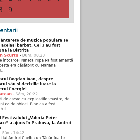
8
9
ntarii
ântăreţe de muzică populară se
 acelaşi bărbat. Cei 3 au fost
nă la Bistriţa
n Scurtu
-
Dum, 00:23
e întoarce! Nineta Popa i-a fost amantă
esta era căsătorit cu Mariana
...
atul Bogdan Ivan, despre
ul său și deciziile luate la
erul Energiei
tatean
-
Sâm, 20:22
ti de cacao cu explicatiile voastre, de
i ca de obicei. Bine ca a fost
ul...
l Festivalului „Valeria Peter
cu” a ajuns în Prahova, la Andrei
a
-
Sâm, 14:42
ări lui Andrei Chelba un Tânăr foarte