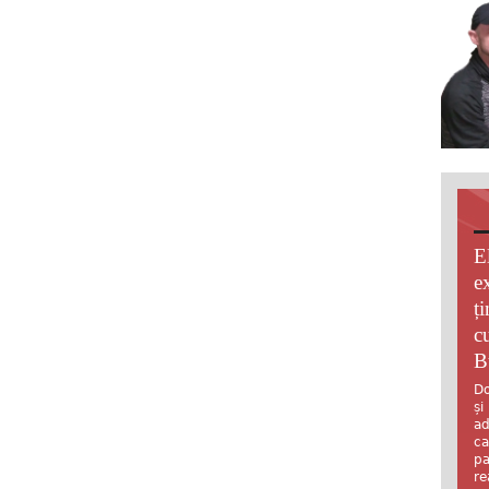
E
e
ț
c
B
Do
și
ad
ca
pa
re