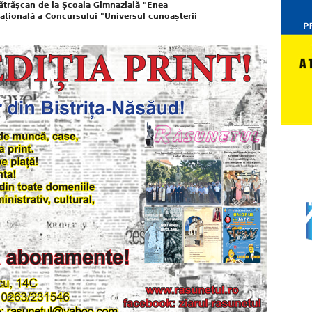
ătrășcan de la Școala Gimnazială "Enea
 națională a Concursului "Universul cunoașterii