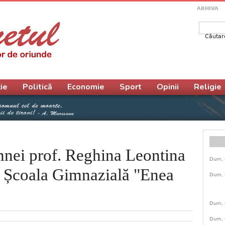
ARHIVA
Căutar
Form
ie
Politică
Economie
Sport
Opinii
Religie
mnei prof. Reghina Leontina
Dum, 
a Școala Gimnazială "Enea
Dum, 
Dum, 
Dum, 