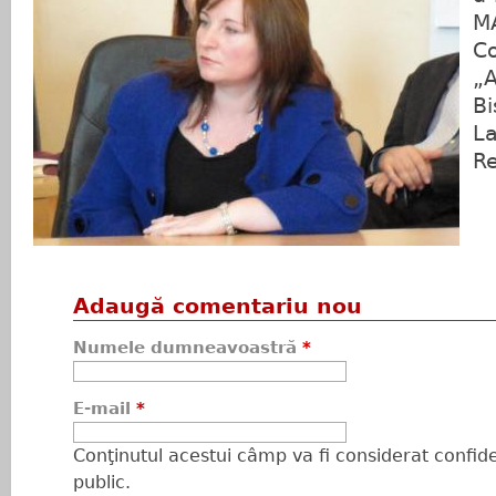
MA
Co
„
Bi
La
Re
Adaugă comentariu nou
Numele dumneavoastră
*
E-mail
*
Conţinutul acestui câmp va fi considerat confiden
public.