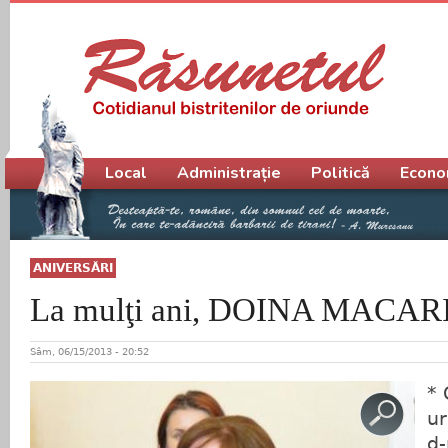
Meniu principal
Local
Administrație
Politică
Econo
ANIVERSĂRI
La mulţi ani, DOINA MACARI
Sâm, 06/15/2013 - 20:52
* 
ur
d-