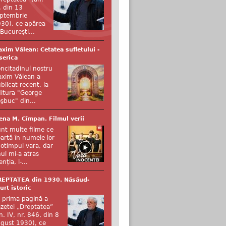
, din 13
ptembrie
30), ce apărea
 București...
xim Vălean: Cetatea sufletului -
serica
ncitadinul nostru
xim Vălean a
blicat recent, la
itura "George
şbuc" din...
ena M. Cîmpan. Filmul verii
nt multe filme ce
artă în numele lor
otimpul vara, dar
ul mi-a atras
enția, l-...
REPTATEA din 1930. Năsăud-
urt istoric
 prima pagină a
zetei „Dreptatea”
n. IV, nr. 846, din 8
gust 1930), ce