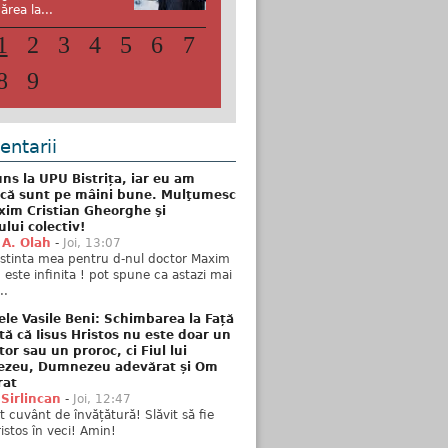
ărea la...
1
2
3
4
5
6
7
8
9
ntarii
ns la UPU Bistrița, iar eu am
 că sunt pe mâini bune. Mulţumesc
xim Cristian Gheorghe şi
ului colectiv!
 A. Olah
-
Joi, 13:07
stinta mea pentru d-nul doctor Maxim
n este infinita ! pot spune ca astazi mai
..
ele Vasile Beni: Schimbarea la Față
tă că Iisus Hristos nu este doar un
tor sau un proroc, ci Fiul lui
zeu, Dumnezeu adevărat și Om
rat
 Sirlincan
-
Joi, 12:47
 cuvânt de învățătură! Slăvit să fie
ristos în veci! Amin!