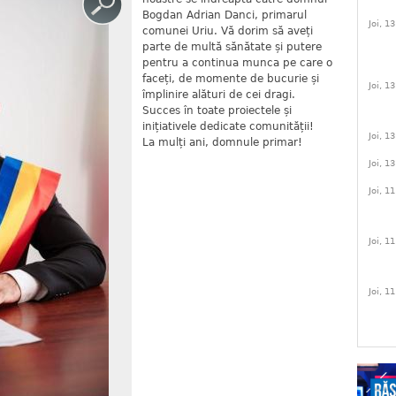
Bogdan Adrian Danci, primarul
Joi, 1
comunei Uriu. Vă dorim să aveți
parte de multă sănătate și putere
pentru a continua munca pe care o
faceți, de momente de bucurie și
Joi, 1
împlinire alături de cei dragi.
Succes în toate proiectele și
inițiativele dedicate comunității!
Joi, 1
La mulți ani, domnule primar!
Joi, 1
Joi, 1
Joi, 1
Joi, 1