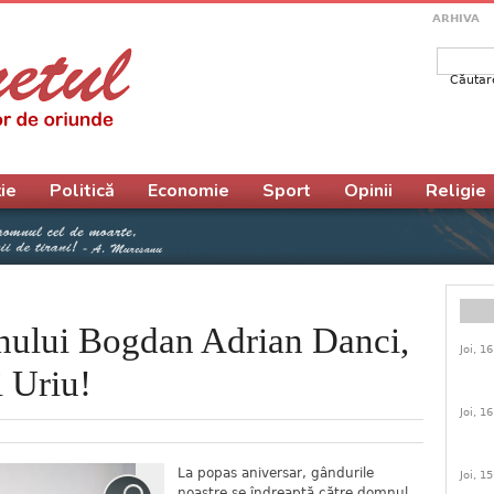
ARHIVA
Căutar
Form
ie
Politică
Economie
Sport
Opinii
Religie
nului Bogdan Adrian Danci,
Joi, 1
 Uriu!
Joi, 1
La popas aniversar, gândurile
Joi, 1
noastre se îndreaptă către domnul