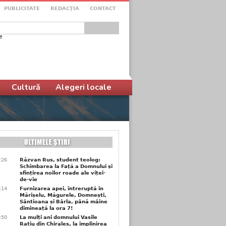
PUBLICITATE
REDACŢIA
CONTACT
e
ular de căutare
Cultură
Alegeri locale
6:26
Răzvan Rus, student teolog:
Schimbarea la Față a Domnului și
sfințirea noilor roade ale viței-
de-vie
6:14
Furnizarea apei, întreruptă în
Mărișelu, Măgurele, Domnești,
Sântioana și Bârla, până mâine
dimineață la ora 7!
5:50
La mulți ani domnului Vasile
Rațiu din Chiraleș, la împlinirea