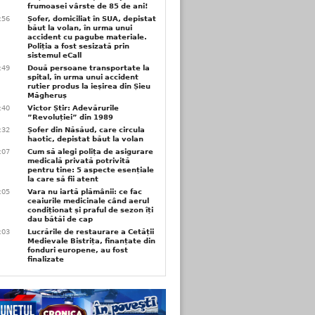
frumoasei vârste de 85 de ani!
3:56
Șofer, domiciliat în SUA, depistat
băut la volan, în urma unui
accident cu pagube materiale.
Poliția a fost sesizată prin
sistemul eCall
3:49
Două persoane transportate la
spital, în urma unui accident
rutier produs la ieșirea din Șieu
Măgheruș
3:40
Victor Știr: Adevărurile
”Revoluției” din 1989
3:32
Șofer din Năsăud, care circula
haotic, depistat băut la volan
1:07
Cum să alegi polița de asigurare
medicală privată potrivită
pentru tine: 5 aspecte esențiale
la care să fii atent
1:05
Vara nu iartă plămânii: ce fac
ceaiurile medicinale când aerul
condiționat și praful de sezon îți
dau bătăi de cap
1:03
Lucrările de restaurare a Cetății
Medievale Bistrița, finanțate din
fonduri europene, au fost
finalizate