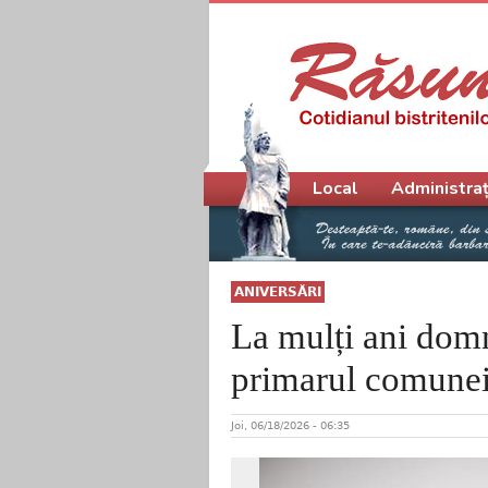
Meniu principal
Local
Administraț
ANIVERSĂRI
La mulți ani dom
primarul comunei
Joi, 06/18/2026 - 06:35