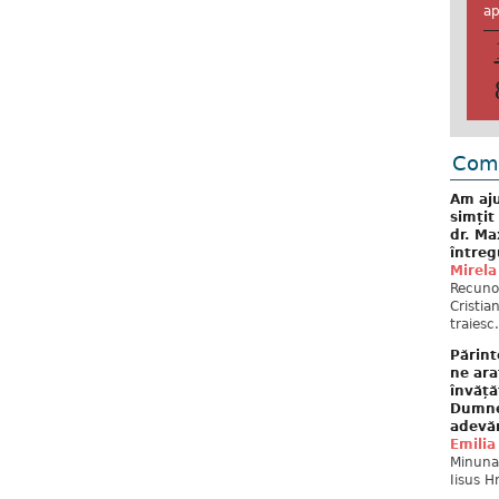
ap
Come
Am aju
simțit
dr. Ma
întreg
Mirela
Recuno
Cristia
traiesc.
Părint
ne ara
învăță
Dumne
adevă
Emilia
Minunat
Iisus H