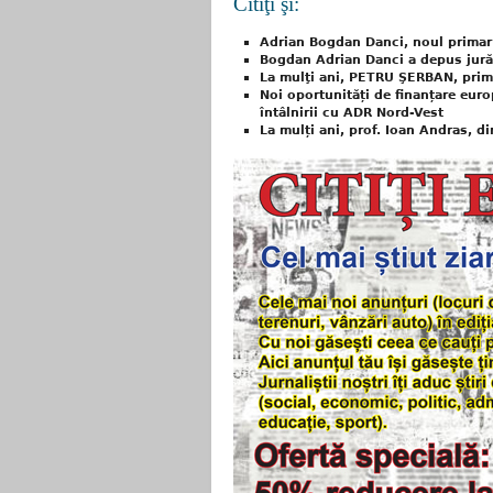
Citiţi şi:
Adrian Bogdan Danci, noul primar
Bogdan Adrian Danci a depus jură
La mulţi ani, PETRU ŞERBAN, prim
Noi oportunități de finanțare eu
întâlnirii cu ADR Nord-Vest
La mulți ani, prof. Ioan Andras, di