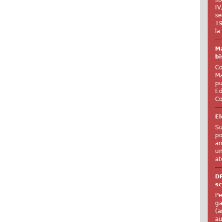
IV
se
19
la
Ma
bi
Co
Ma
pu
Ed
Co
El
Su
po
an
un
at
D
sc
Pe
ga
(a
au