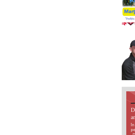
D
an
În
pe
„D