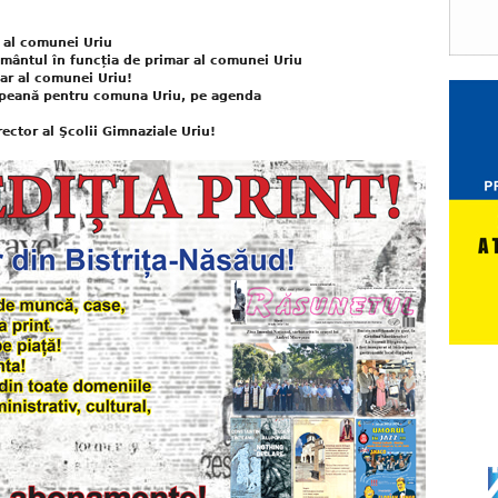
 al comunei Uriu
mântul în funcția de primar al comunei Uriu
ar al comunei Uriu!
ropeană pentru comuna Uriu, pe agenda
rector al Şcolii Gimnaziale Uriu!