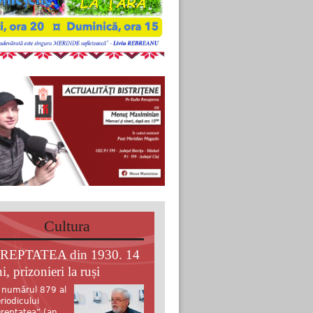
Cultura
REPTATEA din 1930. 14
i, prizonieri la ruși
 numărul 879 al
riodicului
reptatea” (an.