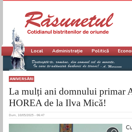
Meniu principal
Local
Administrație
Politică
Econo
ANIVERSĂRI
La mulți ani domnului prima
HOREA de la Ilva Mică!
Dum, 10/05/2025 - 06:47
Cu