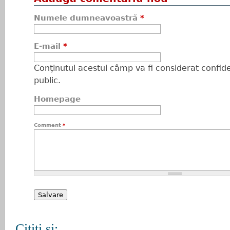
Numele dumneavoastră
*
E-mail
*
Conţinutul acestui câmp va fi considerat confiden
public.
Homepage
Comment
*
Citiţi şi: