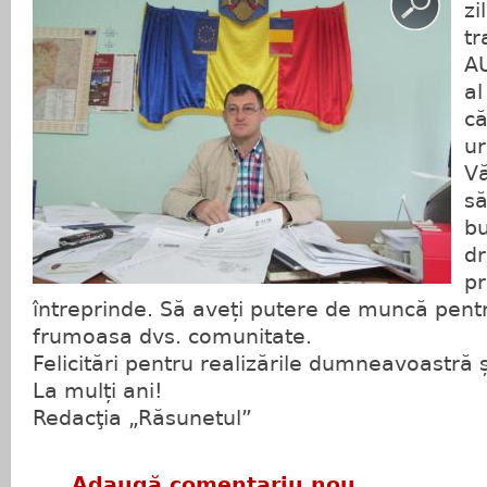
zi
t
A
al
că
ur
V
să
bu
dr
pr
întreprinde. Să aveți putere de muncă pent
frumoasa dvs. comunitate.
Felicitări pentru realizările dumneavoastră ș
La mulți ani!
Redacţia „Răsunetul”
Adaugă comentariu nou