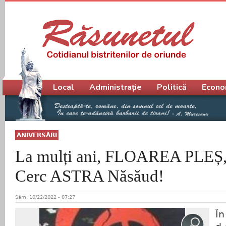
Meniu principal
Local
Administrație
Politică
Econo
ANIVERSĂRI
La mulți ani, FLOAREA PLEȘ, 
Cerc ASTRA Năsăud!
Sâm, 10/22/2022 - 07:27
În