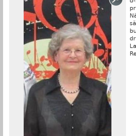
d-
pr
N
să
bu
dr
La
Re