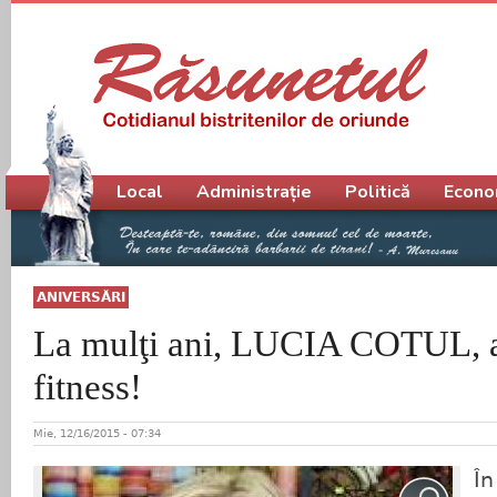
Meniu principal
Local
Administrație
Politică
Econo
ANIVERSĂRI
La mulţi ani, LUCIA COTUL, 
fitness!
Mie, 12/16/2015 - 07:34
În