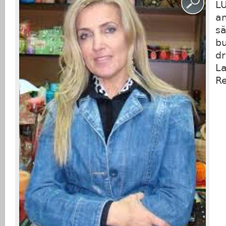
L
an
să
bu
dr
La
Re