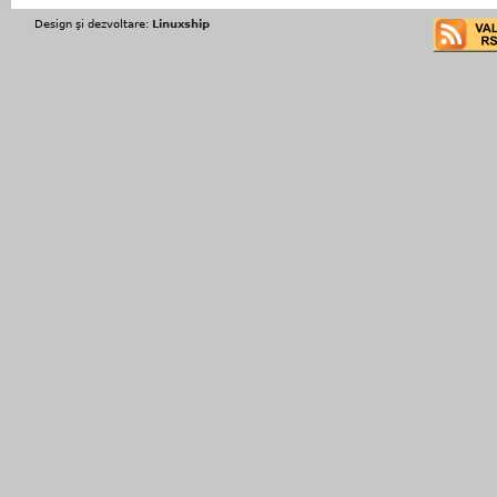
Design şi dezvoltare:
Linuxship