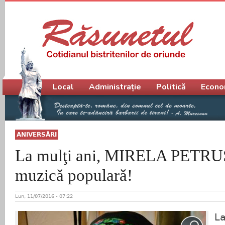
Meniu principal
Local
Administrație
Politică
Econo
ANIVERSĂRI
La mulţi ani, MIRELA PETRUŞ,
muzică populară!
Lun, 11/07/2016 - 07:22
La