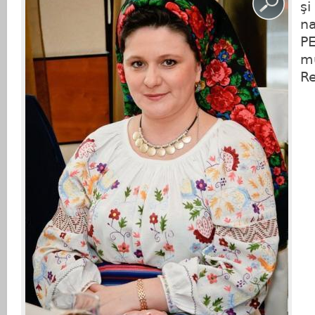
şi
na
PE
mu
Re