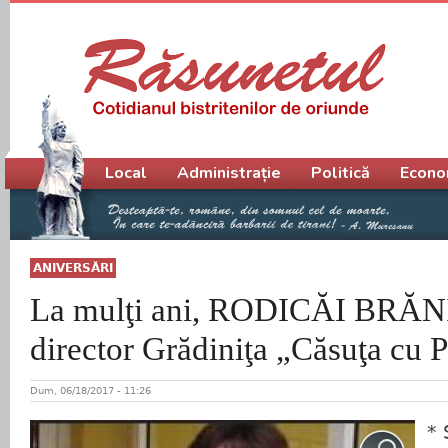
Meniu principal
Local
Administrație
Politică
Econo
ANIVERSĂRI
La mulţi ani, RODICĂI BRĂ
director Grădiniţa „Căsuţa cu P
Dum, 06/18/2017 - 11:26
* 