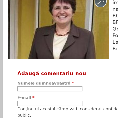
îm
na
R
B
Gr
Po
La
Re
Adaugă comentariu nou
Numele dumneavoastră
*
E-mail
*
Conţinutul acestui câmp va fi considerat confiden
public.