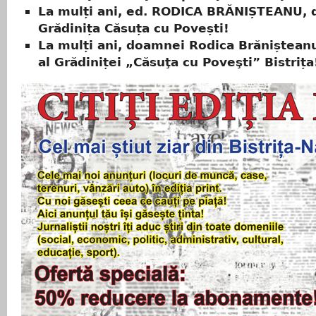
La mulți ani, ed. RODICA BRĂNIȘTEANU, d
Grădinița Căsuța cu Povești!
La mulți ani, doamnei Rodica Brănișteanu
al Grădiniței „Căsuţa cu Poveşti” Bistrița