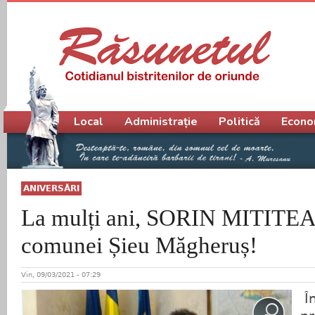
Meniu principal
Local
Administrație
Politică
Econo
ANIVERSĂRI
La mulți ani, SORIN MITITEAN
comunei Șieu Măgheruș!
Vin, 09/03/2021 - 07:29
În