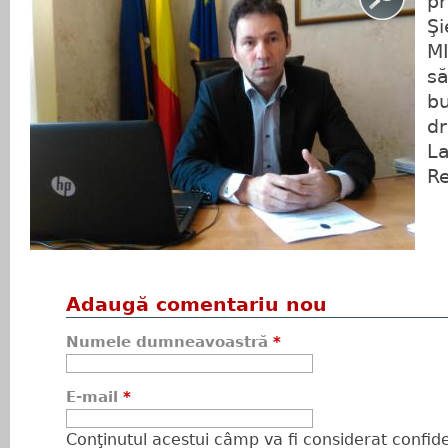
pr
Ş
M
să
bu
dr
La
Re
Adaugă comentariu nou
Numele dumneavoastră
*
E-mail
*
Conţinutul acestui câmp va fi considerat confiden