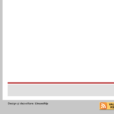
Design şi dezvoltare:
Linuxship