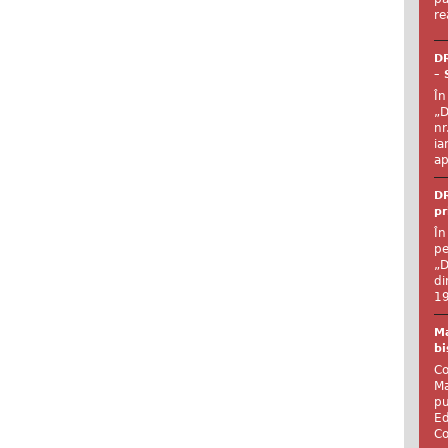
re
DR
– 
În
„D
nr
ia
ap
DR
pr
În
pe
„D
di
19
Ma
bi
Co
Ma
pu
Ed
Co