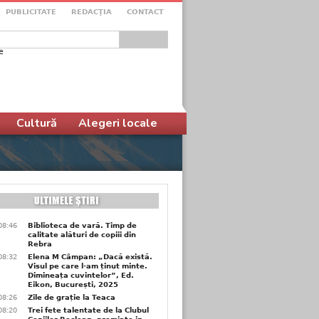
PUBLICITATE
REDACŢIA
CONTACT
e
ular de căutare
Cultură
Alegeri locale
08:46
Biblioteca de vară. Timp de
calitate alături de copiii din
Rebra
08:32
Elena M Câmpan: „Dacă există.
Visul pe care l-am ținut minte.
Dimineața cuvintelor”, Ed.
Eikon, București, 2025
08:26
Zile de grație la Teaca
08:20
Trei fete talentate de la Clubul