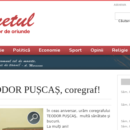
ARHIVA
Căutar
Form
ie
Politică
Economie
Sport
Opinii
Religie
EODOR PUȘCAȘ, coregraf!
Sâm, 
Sâm, 
În ceas aniversar, urăm coregrafului
TEODOR PUŞCAŞ, multă sănătate şi
bucurii.
Sâm, 
La mulţi ani!
Sâm, 