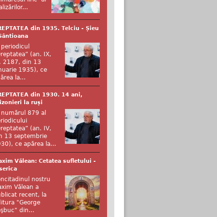
alizărilor...
EPTATEA din 1935. Telciu - Șieu
Sântioana
 periodicul
reptatea” (an. IX,
. 2187, din 13
nuarie 1935), ce
ărea la...
EPTATEA din 1930. 14 ani,
izonieri la ruși
 numărul 879 al
riodicului
reptatea” (an. IV,
n 13 septembrie
30), ce apărea la...
xim Vălean: Cetatea sufletului -
serica
ncitadinul nostru
xim Vălean a
blicat recent, la
itura "George
şbuc" din...