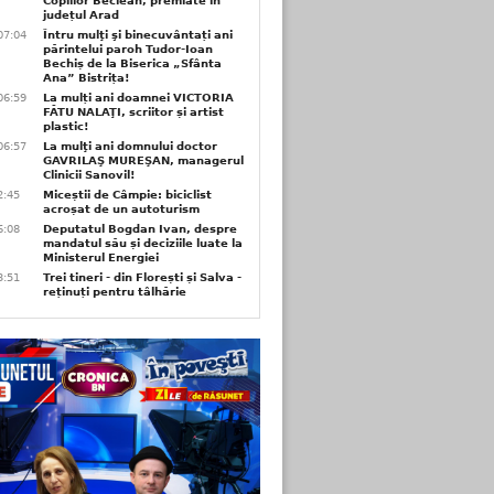
Copiilor Beclean, premiate in
județul Arad
07:04
Întru mulţi şi binecuvântați ani
părintelui paroh Tudor-Ioan
Bechiș de la Biserica „Sfânta
Ana” Bistrița!
06:59
La mulți ani doamnei VICTORIA
FĂTU NALAŢI, scriitor și artist
plastic!
06:57
La mulţi ani domnului doctor
GAVRILAŞ MUREŞAN, managerul
Clinicii Sanovil!
2:45
Miceștii de Câmpie: biciclist
acroșat de un autoturism
6:08
Deputatul Bogdan Ivan, despre
mandatul său și deciziile luate la
Ministerul Energiei
3:51
Trei tineri - din Florești și Salva -
reținuți pentru tâlhărie