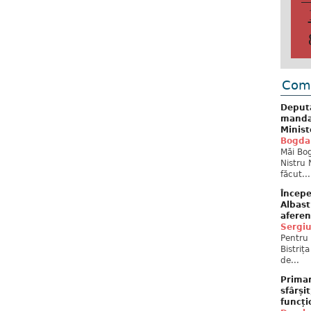
Come
Deput
mandat
Minist
Bogda
Măi Bog
Nistru 
făcut...
Începe
Albast
aferen
Sergi
Pentru 
Bistriț
de...
Primar
sfârși
funcți