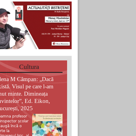
Cultura
lena M Câmpan: „Dacă
xistă. Visul pe care l-am
inut minte. Dimineața
uvintelor”, Ed. Eikon,
ucurești, 2025
amna profesor
 inspector școlar
augă încă o
rte la
lmaresul liric al