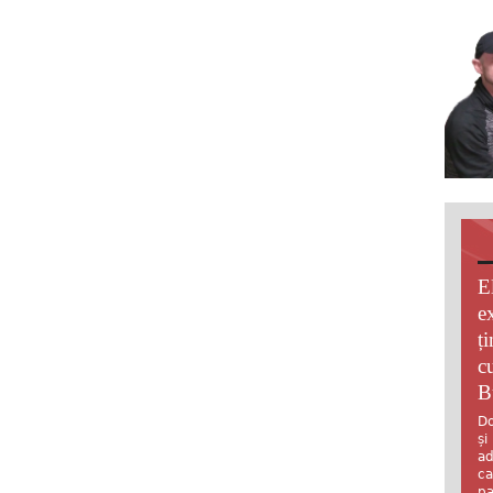
E
e
ț
c
B
Do
și
ad
ca
pa