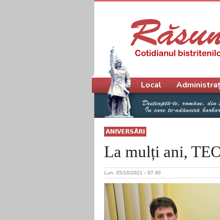
Meniu principal
Local
Administraț
ANIVERSĂRI
La mulți ani, T
Lun, 05/10/2021 - 07:30