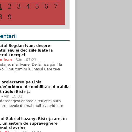
1
2
3
4
5
6
7
8
9
ntarii
atul Bogdan Ivan, despre
ul său și deciziile luate la
erul Energiei
n Ivan
-
Sâm, 07:21
dane, măi Ivane, De la Tisa pân’ la
Noi îi mulțumim lui nașul Care te-a
 proiectarea pe Linia
ră/Coridorul de mobilitate durabilă
t râului Bistrița
u
-
Vin, 15:31
descongestionarea circulatiei auto
a are nevoie de mai multe „coridoare
ul Gabriel Lazany: Bistrița are, în
t, un sistem de supraveghere
onal și extins