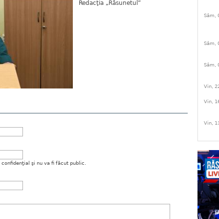
Redacţia „Răsunetul”
Sâm, 
Sâm, 
Sâm, 
Vin, 2
Vin, 1
Vin, 1
onfidenţial şi nu va fi făcut public.