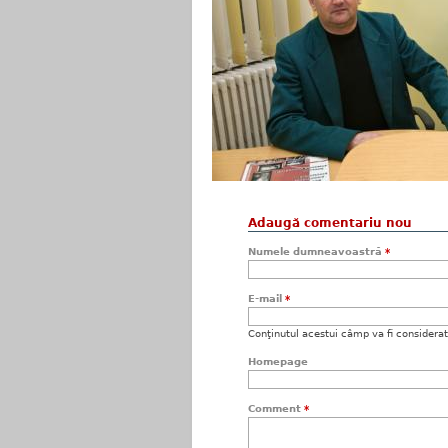
Adaugă comentariu nou
Numele dumneavoastră
*
E-mail
*
Conţinutul acestui câmp va fi considerat c
Homepage
Comment
*