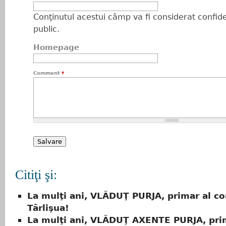
Conţinutul acestui câmp va fi considerat confiden
public.
Homepage
Comment
*
Citiţi şi:
La mulţi ani, VLĂDUŢ PURJA, primar al c
Târlişua!
La mulţi ani, VLĂDUŢ AXENTE PURJA, pri