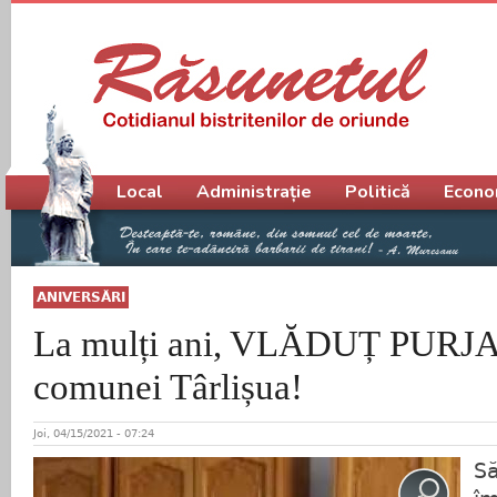
Meniu principal
Local
Administrație
Politică
Econo
ANIVERSĂRI
La mulți ani, VLĂDUȚ PURJA,
comunei Târlișua!
Joi, 04/15/2021 - 07:24
Să