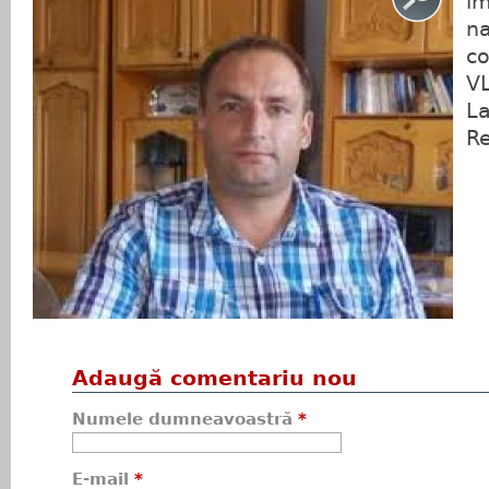
îm
na
co
V
La
Re
Adaugă comentariu nou
Numele dumneavoastră
*
E-mail
*