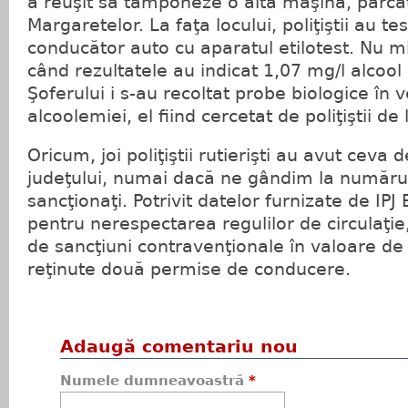
a reuşit să tamponeze o altă maşină, parcat
Margaretelor. La faţa locului, poliţiştii au te
conducător auto cu aparatul etilotest. Nu mi
când rezultatele au indicat 1,07 mg/l alcool 
Şoferului i s-au recoltat probe biologice în v
alcoolemiei, el fiind cercetat de poliţiştii de 
Oricum, joi poliţiştii rutierişti au avut ceva
judeţului, numai dacă ne gândim la numărul
sancţionaţi. Potrivit datelor furnizate de IPJ
pentru nerespectarea regulilor de circulaţie
de sancţiuni contravenţionale în valoare de 
reţinute două permise de conducere.
Adaugă comentariu nou
Numele dumneavoastră
*