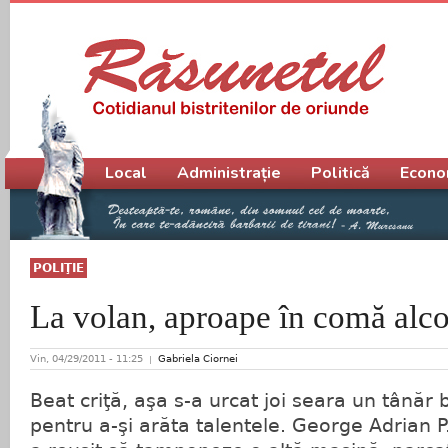
Meniu principal
Local
Administrație
Politică
Econo
POLIŢIE
La volan, aproape în comă alco
Vin, 04/29/2011 - 11:25
Gabriela Ciornei
Beat criţă, aşa s-a urcat joi seara un tânăr b
pentru a-şi arăta talentele. George Adrian P.