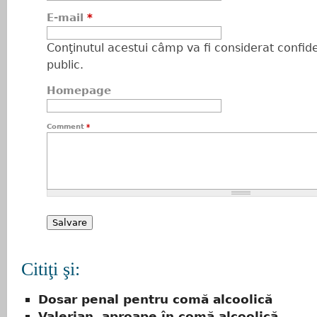
E-mail
*
Conţinutul acestui câmp va fi considerat confiden
public.
Homepage
Comment
*
Citiţi şi:
Dosar penal pentru comă alcoolică
Valerian, aproape în comă alcoolică