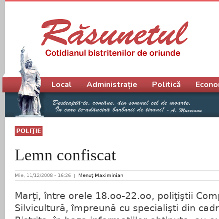
Meniu principal
Local
Administrație
Politică
Econo
POLIŢIE
Lemn confiscat
Mie, 11/12/2008 - 16:26
Menuţ Maximinian
Marţi, între orele 18.oo-22.oo, poliţiştii Co
Silvicultură, împreună cu specialişti din cadru