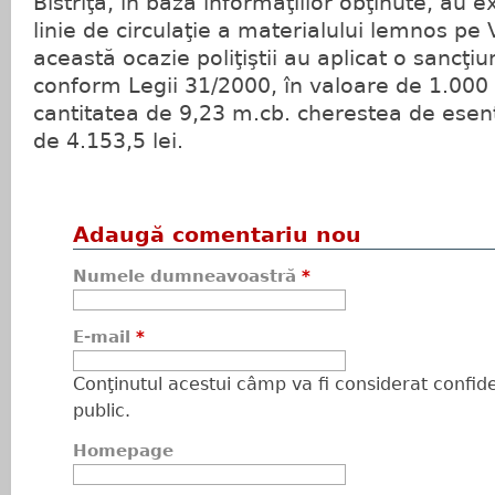
Bistriţa, în baza informaţiilor obţinute, au 
linie de circulaţie a materialului lemnos pe 
această ocazie poliţiştii au aplicat o sancţi
conform Legii 31/2000, în valoare de 1.000 l
cantitatea de 9,23 m.cb. cherestea de esenţ
de 4.153,5 lei.
Adaugă comentariu nou
Numele dumneavoastră
*
E-mail
*
Conţinutul acestui câmp va fi considerat confiden
public.
Homepage