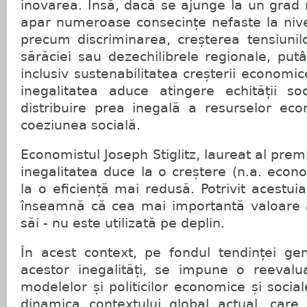
inovarea. Însă, dacă se ajunge la un grad r
apar numeroase consecințe nefaste la nive
precum discriminarea, creșterea tensiunil
sărăciei sau dezechilibrele regionale, putâ
inclusiv sustenabilitatea creșterii economic
inegalitatea aduce atingere echității soc
distribuire prea inegală a resurselor ec
coeziunea socială.
Economistul Joseph Stiglitz, laureat al prem
inegalitatea duce la o creștere (n.a. econ
la o eficiență mai redusă. Potrivit acestuia,
înseamnă că cea mai importantă valoare a
săi - nu este utilizată pe deplin.
În acest context, pe fondul tendinței ge
acestor inegalități, se impune o reeval
modelelor și politicilor economice și socia
dinamica contextului global actual, car