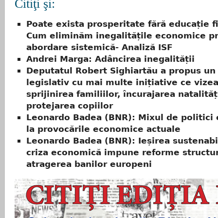
Citiţi şi:
Poate exista prosperitate fără educație f
Cum eliminăm inegalitățile economice pr
abordare sistemică- Analiză ISF
Andrei Marga: Adâncirea inegalității
Deputatul Robert Sighiartău a propus un
legislativ cu mai multe inițiative ce vize
sprijinirea familiilor, încurajarea natalități
protejarea copiilor
Leonardo Badea (BNR): Mixul de politici 
la provocările economice actuale
Leonardo Badea (BNR): Ieșirea sustenabi
criza economică impune reforme structur
atragerea banilor europeni