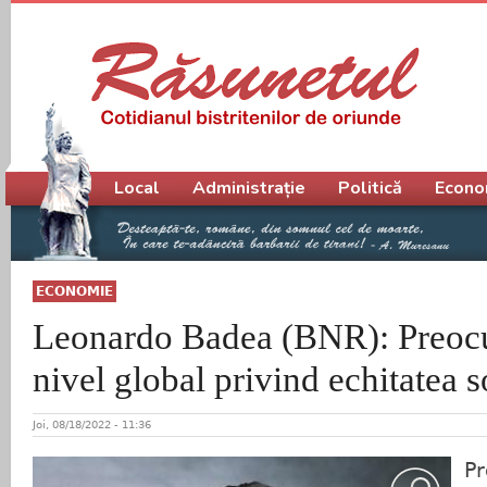
Meniu principal
Local
Administrație
Politică
Econo
ECONOMIE
Leonardo Badea (BNR): Preocup
nivel global privind echitatea s
Joi, 08/18/2022 - 11:36
P