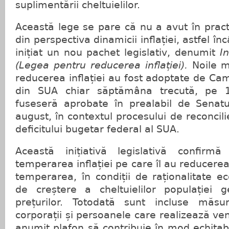
suplimentării cheltuielilor.
Această lege se pare că nu a avut în pract
din perspectiva dinamicii inflației, astfel în
inițiat un nou pachet legislativ, denumit
I
(Legea pentru reducerea inflației).
Noile 
reducerea inflației au fost adoptate de Ca
din SUA chiar săptămâna trecută, pe 
fuseseră aprobate în prealabil de Senat
august, în contextul procesului de reconcil
deficitului bugetar federal al SUA.
Această inițiativă legislativă confirmă
temperarea inflației pe care îl au reducerea 
temperarea, în condiții de raționalitate e
de creștere a cheltuielilor populației 
prețurilor. Totodată sunt incluse măsu
corporații și persoanele care realizează ve
anumit plafon să contribuie în mod echitabi