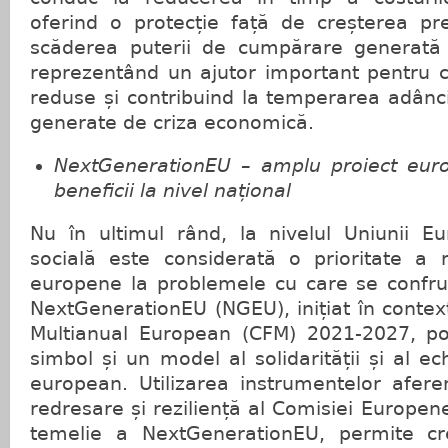
oferind o protecție față de creșterea pre
scăderea puterii de cumpărare generată d
reprezentând un ajutor important pentru ca
reduse și contribuind la temperarea adânciri
generate de criza economică.
NextGenerationEU – amplu proiect eu
beneficii la nivel național
Nu în ultimul rând, la nivelul Uniunii 
socială este considerată o prioritate a ră
europene la problemele cu care se confr
NextGenerationEU (NGEU), inițiat în context
Multianual European (CFM) 2021-2027, po
simbol și un model al solidarității și al ech
european. Utilizarea instrumentelor afer
redresare și reziliență al Comisiei Europen
temelie a NextGenerationEU, permite c