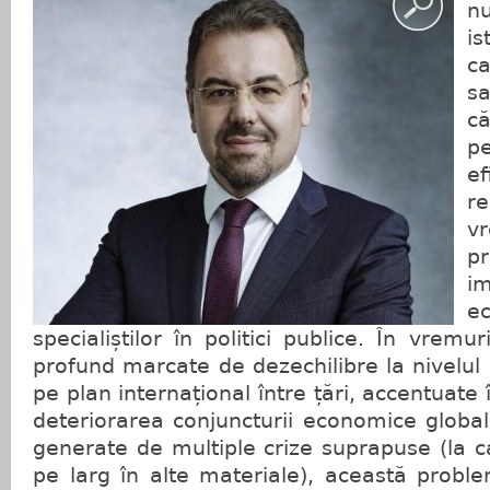
n
is
c
s
c
p
e
r
v
pr
i
e
specialiștilor în politici publice. În vremu
profund marcate de dezechilibre la nivelul c
pe plan internațional între țări, accentuate
deteriorarea conjuncturii economice global
generate de multiple crize suprapuse (la c
pe larg în alte materiale), această proble