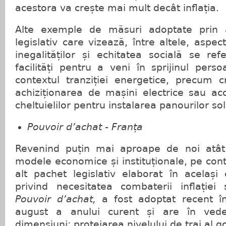
acestora va crește mai mult decât inflația.
Alte exemple de măsuri adoptate prin 
legislativ care vizează, între altele, asp
inegalităților și echitatea socială se re
facilități pentru a veni în sprijinul perso
contextul tranziției energetice, precum c
achiziționarea de mașini electrice sau ac
cheltuielilor pentru instalarea panourilor so
Pouvoir d’achat - Franța
Revenind puțin mai aproape de noi atât 
modele economice și instituționale, pe con
alt pachet legislativ elaborat în același 
privind necesitatea combaterii inflației
Pouvoir d’achat,
a fost adoptat recent în
august a anului curent și are în veder
dimensiuni: protejarea nivelului de trai al g