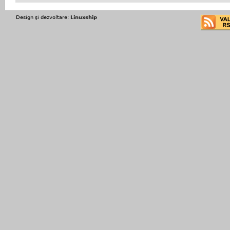
Design şi dezvoltare:
Linuxship