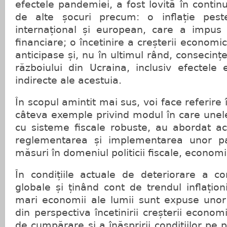
efectele pandemiei, a fost lovită în contin
de alte șocuri precum: o inflație peste
internațional și european, care a impus î
financiare; o încetinire a creșterii econom
anticipase și, nu în ultimul rând, consecinț
războiului din Ucraina, inclusiv efectele
indirecte ale acestuia.
În scopul amintit mai sus, voi face referire
câteva exemple privind modul în care unel
cu sisteme fiscale robuste, au abordat a
reglementarea și implementarea unor p
măsuri în domeniul politicii fiscale, economi
În condițiile actuale de deteriorare a co
globale și ținând cont de trendul inflațion
mari economii ale lumii sunt expuse unor 
din perspectiva încetinirii creșterii economi
de cumpărare și a înăspririi condițiilor pe p