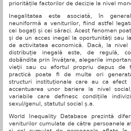
prioritățile factorilor de decizie la nivel mon
Inegalitatea este asociată, în genera
neuniformă a veniturilor, fiind astfel lega
cei bogați și cei săraci. Acest fenomen poat
și de un acces inegal la oportunități sau l
de activitatea economică. Dacă, la nivel 
distribuție inegală este, de regulă, cor
dobândite prin învățare, alegerile importan
vieții sau cu efortul propriu depus de 
practică poate fi de multe ori generat
structuri instituționale care au ca efect 
accentuarea unor bariere la nivel socia
variabile care definesc condițiile indivi
sexul/genul, statutul social ș.a.
World Inequality Database prezintă difere
veniturilor cumulate de către persoanele af
şi cel cumulat de persoanele aflate î