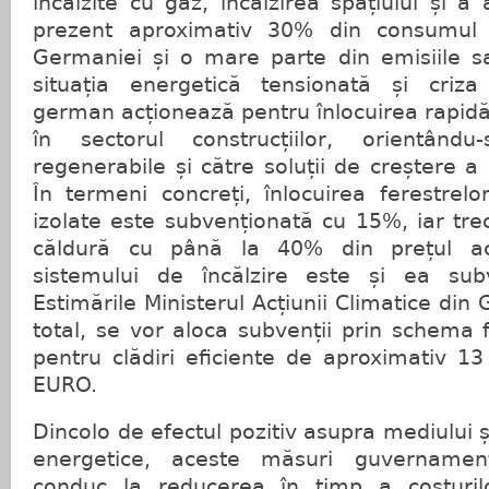
încălzite cu gaz, încălzirea spațiului și a
prezent aproximativ 30% din consumul 
Germaniei și o mare parte din emisiile s
situația energetică tensionată și criza
german acționează pentru înlocuirea rapidă 
în sectorul construcțiilor, orientându
regenerabile și către soluții de creștere a 
În termeni concreți, înlocuirea ferestrel
izolate este subvenționată cu 15%, iar tr
căldură cu până la 40% din prețul ace
sistemului de încălzire este și ea su
Estimările Ministerul Acțiunii Climatice din
total, se vor aloca subvenții prin schema 
pentru clădiri eficiente de aproximativ 1
EURO.
Dincolo de efectul pozitiv asupra mediului și
energetice, aceste măsuri guvernamen
conduc la reducerea în timp a costurilo