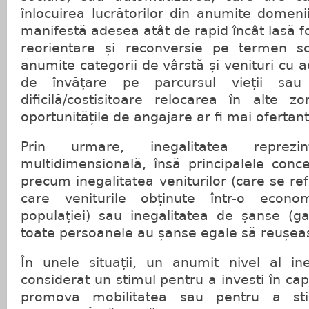
înlocuirea lucrătorilor din anumite domeni
manifestă adesea atât de rapid încât lasă f
reorientare și reconversie pe termen sc
anumite categorii de vârstă și venituri cu 
de învățare pe parcursul vieții sau
dificilă/costisitoare relocarea în alte 
oportunitățile de angajare ar fi mai ofertant
Prin urmare, inegalitatea reprez
multidimensională, însă principalele conc
precum inegalitatea veniturilor (care se re
care veniturile obținute într-o econom
populației) sau inegalitatea de șanse (ga
toate persoanele au șanse egale să reușea
În unele situații, un anumit nivel al ine
considerat un stimul pentru a investi în ca
promova mobilitatea sau pentru a sti