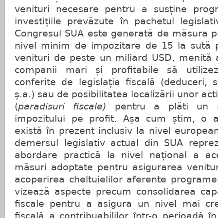
venituri necesare pentru a susține prog
investițiile prevăzute în pachetul legisla
Congresul SUA este generată de măsura pri
nivel minim de impozitare de 15 la sută 
venituri de peste un miliard USD, menită 
companii mari și profitabile să utilizez
conferite de legislația fiscală (deduceri, sc
ș.a.) sau de posibilitatea localizării unor activ
(
paradisuri fiscale)
pentru a plăti un n
impozitului pe profit. Așa cum știm, o 
există în prezent inclusiv la nivel european
demersul legislativ actual din SUA repr
abordare practică la nivel național a ac
măsuri adoptate pentru asigurarea venitur
acoperirea cheltuielilor aferente programe
vizează aspecte precum consolidarea capac
fiscale pentru a asigura un nivel mai c
fiscală a contribuabililor într-o perioadă în