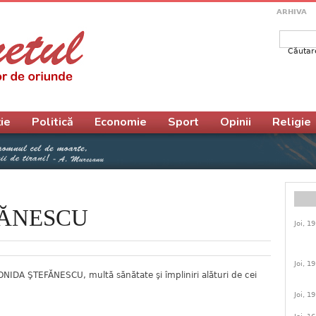
ARHIVA
Căutar
Form
ie
Politică
Economie
Sport
Opinii
Religie
FĂNESCU
Joi, 1
Joi, 1
EONIDA ŞTEFĂNESCU, multă sănătate şi împliniri alături de cei
Joi, 1