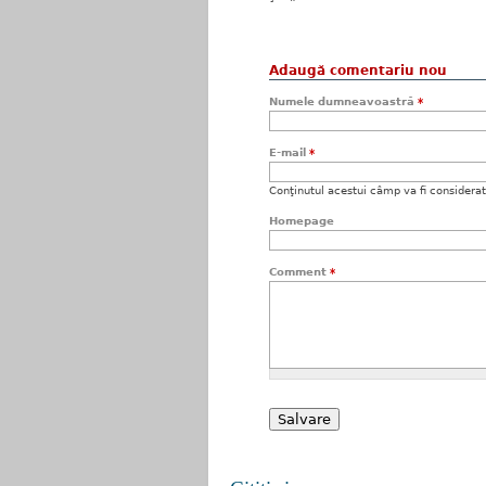
Adaugă comentariu nou
Numele dumneavoastră
*
E-mail
*
Conţinutul acestui câmp va fi considerat c
Homepage
Comment
*