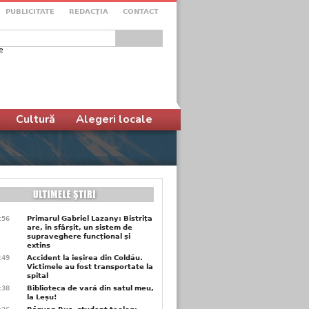
PUBLICITATE
REDACŢIA
CONTACT
e
ular de căutare
Cultură
Alegeri locale
9:56
Primarul Gabriel Lazany: Bistrița
are, în sfârșit, un sistem de
supraveghere funcțional și
extins
9:49
Accident la ieșirea din Coldău.
Victimele au fost transportate la
spital
9:38
Biblioteca de vară din satul meu,
la Leșu!