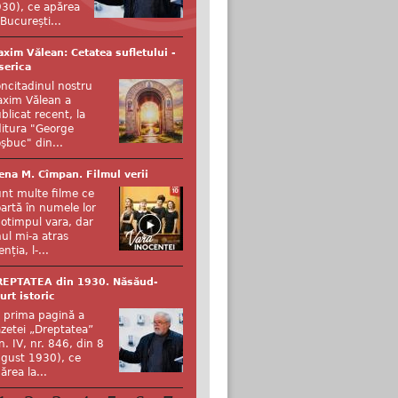
30), ce apărea
 București...
xim Vălean: Cetatea sufletului -
serica
ncitadinul nostru
xim Vălean a
blicat recent, la
itura "George
şbuc" din...
ena M. Cîmpan. Filmul verii
nt multe filme ce
artă în numele lor
otimpul vara, dar
ul mi-a atras
enția, l-...
REPTATEA din 1930. Năsăud-
urt istoric
 prima pagină a
zetei „Dreptatea”
n. IV, nr. 846, din 8
gust 1930), ce
ărea la...