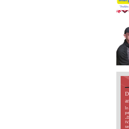
D
an
În
pe
„D
IV
se