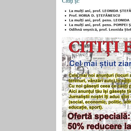
Citiţi şi:
La mulţi ani, prof. LEONIDA ŞTE
Prof. HORIA D. ŞTEFĂNESCU
La mulţi ani, prof. pens. LEONI
La mulţi ani, prof. pens. POMPEI 
Odihnă veşnică, prof. Leonida Ște