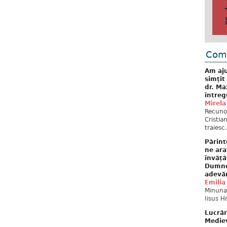
Come
Am aju
simțit
dr. Ma
întreg
Mirela
Recuno
Cristia
traiesc.
Părint
ne ara
învăță
Dumne
adevă
Emilia
Minunat
Iisus H
Lucrăr
Mediev