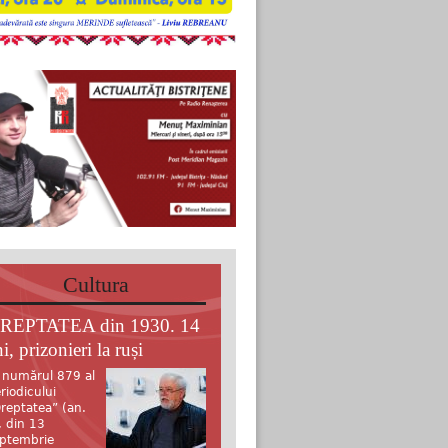
Cultura
REPTATEA din 1930. 14
i, prizonieri la ruși
 numărul 879 al
riodicului
reptatea” (an.
, din 13
ptembrie