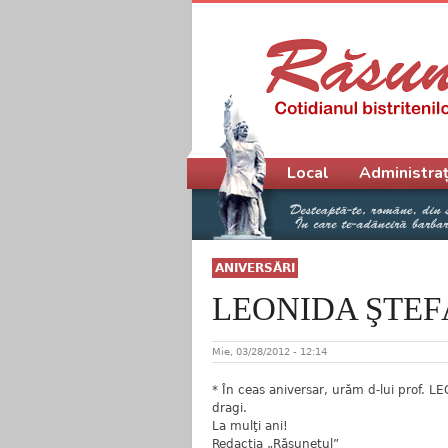
Meniu principal
Local
Administraț
ANIVERSĂRI
LEONIDA ŞTE
Mie, 03/28/2012 - 12:14
* În ceas aniversar, urăm d-lui prof. L
dragi.
La mulţi ani!
Redacţia „Răsunetul”