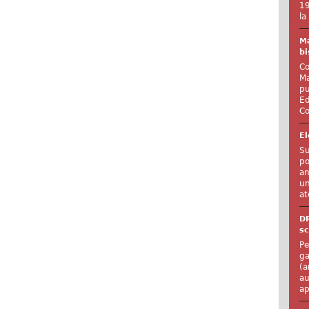
19
la
Ma
bi
Co
Ma
pu
Ed
Co
El
Su
po
an
un
at
D
sc
Pe
ga
(a
au
ap