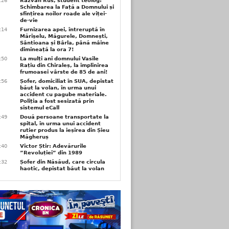
6:26
Răzvan Rus, student teolog:
Schimbarea la Față a Domnului și
sfințirea noilor roade ale viței-
de-vie
6:14
Furnizarea apei, întreruptă în
Mărișelu, Măgurele, Domnești,
Sântioana și Bârla, până mâine
dimineață la ora 7!
5:50
La mulți ani domnului Vasile
Rațiu din Chiraleș, la împlinirea
frumoasei vârste de 85 de ani!
3:56
Șofer, domiciliat în SUA, depistat
băut la volan, în urma unui
accident cu pagube materiale.
Poliția a fost sesizată prin
sistemul eCall
3:49
Două persoane transportate la
spital, în urma unui accident
rutier produs la ieșirea din Șieu
Măgheruș
3:40
Victor Știr: Adevărurile
”Revoluției” din 1989
3:32
Șofer din Năsăud, care circula
haotic, depistat băut la volan