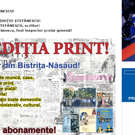
FĂNESCU!
DA (DUŢU) ŞTEFĂNESCU!
ŞTEFĂNESCU, scriitor!
fănescu, fost inspector școlar general!