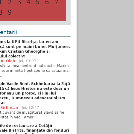
1
2
3
4
5
6
7
8
9
ntarii
ns la UPU Bistrița, iar eu am
 că sunt pe mâini bune. Mulţumesc
xim Cristian Gheorghe şi
ului colectiv!
 A. Olah
-
Joi, 13:07
stinta mea pentru d-nul doctor Maxim
n este infinita ! pot spune ca astazi mai
..
ele Vasile Beni: Schimbarea la Față
tă că Iisus Hristos nu este doar un
tor sau un proroc, ci Fiul lui
zeu, Dumnezeu adevărat și Om
rat
 Sirlincan
-
Joi, 12:47
 cuvânt de învățătură! Slăvit să fie
ristos în veci! Amin!
ile de restaurare a Cetății
ale Bistrița, finanțate din fonduri