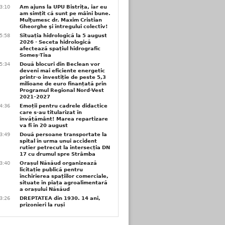
3:10
Am ajuns la UPU Bistrița, iar eu
am simțit că sunt pe mâini bune.
Mulţumesc dr. Maxim Cristian
Gheorghe şi întregului colectiv!
5:58
Situația hidrologică la 5 august
2026 - Seceta hidrologică
afectează spațiul hidrografic
Someș-Tisa
5:34
Două blocuri din Beclean vor
deveni mai eficiente energetic
printr-o investiție de peste 5,3
milioane de euro finanțată prin
Programul Regional Nord-Vest
2021–2027
4:36
Emoții pentru cadrele didactice
care s-au titularizat în
învățământ! Marea repartizare
va fi în 20 august
3:49
Două persoane transportate la
spital în urma unui accident
rutier petrecut la intersecția DN
17 cu drumul spre Strâmba
3:40
Orașul Năsăud organizează
licitație publică pentru
închirierea spațiilor comerciale,
situate în piața agroalimentară
a orașului Năsăud
3:26
DREPTATEA din 1930. 14 ani,
prizonieri la ruși