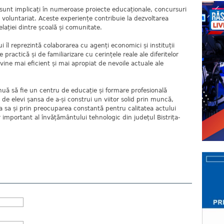
i sunt implicați în numeroase proiecte educaționale, concursuri
de voluntariat. Aceste experiențe contribuie la dezvoltarea
relației dintre școală și comunitate.
ui îl reprezintă colaborarea cu agenți economici și instituții
e practică și de familiarizare cu cerințele reale ale diferitelor
evine mai eficient și mai apropiat de nevoile actuale ale
nuă să fie un centru de educație și formare profesională
r de elevi șansa de a-și construi un viitor solid prin muncă,
ia sa și prin preocuparea constantă pentru calitatea actului
 important al învățământului tehnologic din județul Bistrița-