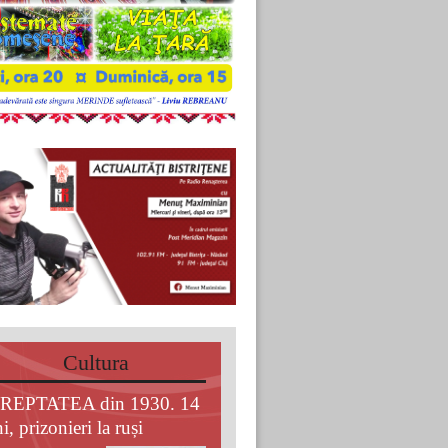
Cultura
REPTATEA din 1930. 14
i, prizonieri la ruși