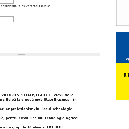
onfidenţial şi nu va fi făcut public.
ITORII SPECIALIȘTI AUTO – elevii de la
 participă la o nouă mobilitate Erasmus+ în
6
orilor profesioniști, la Liceul Tehnologic
a, pentru elevii Liceului Tehnologic Agricol
ă un grup de 16 elevi ai LICEULUI