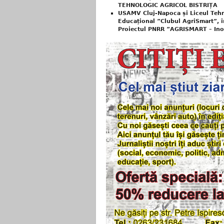
TEHNOLOGIC AGRICOL BISTRIȚA
USAMV Cluj-Napoca și Liceul Tehno
Educațional ”Clubul AgriSmart”, în
Proiectul PNRR ”AGRISMART – Inov