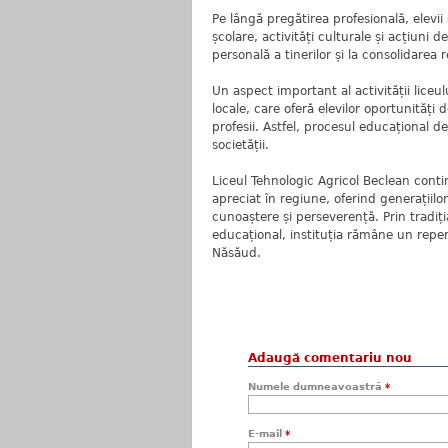
Pe lângă pregătirea profesională, elevi
școlare, activități culturale și acțiuni 
personală a tinerilor și la consolidarea 
Un aspect important al activității liceul
locale, care oferă elevilor oportunități d
profesii. Astfel, procesul educațional d
societății.
Liceul Tehnologic Agricol Beclean conti
apreciat în regiune, oferind generațiilo
cunoaștere și perseverență. Prin tradiț
educațional, instituția rămâne un reper
Năsăud.
Adaugă comentariu nou
Numele dumneavoastră
*
E-mail
*