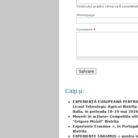
Conţinutul acestui câmp va fi considerat c
Homepage
Comment
*
Citiţi şi:
EXPERIENȚĂ EUROPEANĂ PENTRU VI
Liceul Tehnologic Agricol Bistrița
Italia, în perioada 18–29 mai 202
Meserii în acțiune- Competiția viit
"Grigore Moisil" Bistrița
Experiente Erasmus +, in Portugali
Bistrita
EXPERIENȚE ERASMUS + pentru înc