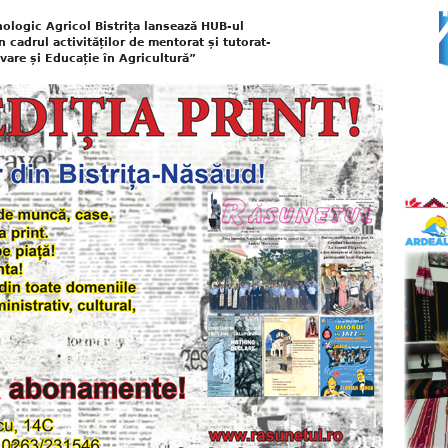
logic Agricol Bistrița lansează HUB-ul
 cadrul activităților de mentorat și tutorat-
are și Educație în Agricultură”