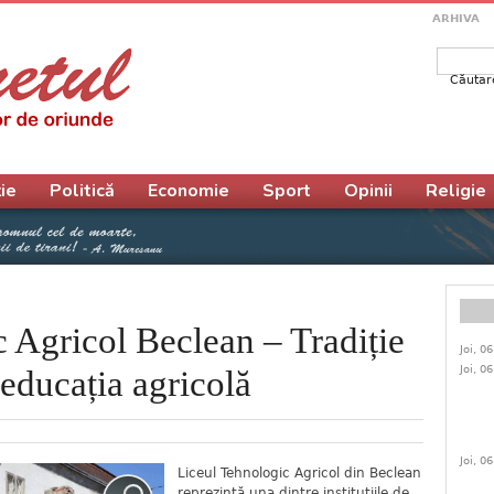
ARHIVA
Căutar
Form
ie
Politică
Economie
Sport
Opinii
Religie
 Agricol Beclean – Tradiție
Joi, 0
Joi, 0
 educația agricolă
Joi, 0
Liceul Tehnologic Agricol din Beclean
reprezintă una dintre instituțiile de