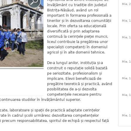
Mie, 2
învățământ cu tradiție din județul
Bistrița-Năsăud, având un rol
important în formarea profesională a
tinerilor și în dezvoltarea comunității
Mie, 1
locale. Prin oferta sa educațională
diversificată și prin adaptarea
continuă la cerințele pieței muncii,
Mie, 1
liceul contribuie la pregătirea unor
specialiști competenți în domeniul
agricol și în alte domenii tehnice.
Mie, 1
De-a lungul anilor, instituția și-a
construit o reputație solidă bazată
pe seriozitate, profesionalism și
implicare. Elevii beneficiază de
Mie, 1
pregătire teoretică și practică, având
posibilitatea de a-și dezvolta
competențele necesare pentru
Mie, 1
ontinuarea studiilor în învățământul superior.
cate, laboratoare și spații de practică adaptate cerințelor
rate în cadrul școlii urmăresc dezvoltarea competențelor
Mie, 1
i precum responsabilitatea, spiritul de echipă și respectul față