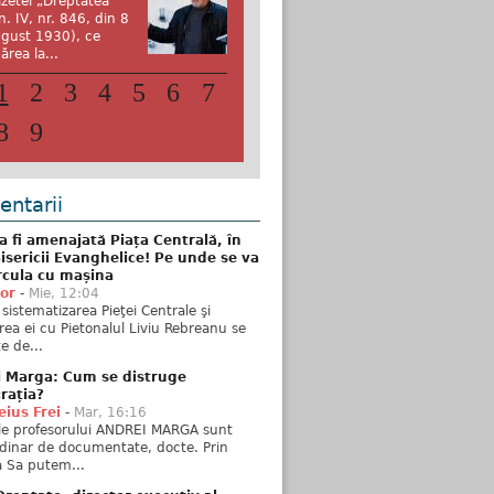
zetei „Dreptatea”
n. IV, nr. 846, din 8
gust 1930), ce
ărea la...
1
2
3
4
5
6
7
8
9
ntarii
 fi amenajată Piața Centrală, în
isericii Evanghelice! Pe unde se va
rcula cu mașina
tor
-
Mie, 12:04
sistematizarea Pieţei Centrale şi
rea ei cu Pietonalul Liviu Rebreanu se
e de...
i Marga: Cum se distruge
rația?
ius Frei
-
Mar, 16:16
ele profesorului ANDREI MARGA sunt
dinar de documentate, docte. Prin
 Sa putem...