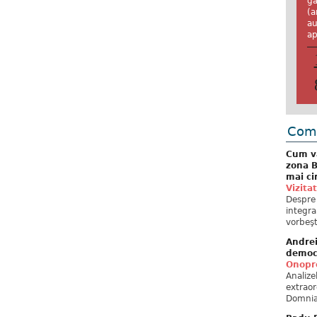
ga
(a
au
ap
Come
Cum va
zona B
mai ci
Vizita
Despre 
integra
vorbeşt
Andre
democ
Onopre
Analiz
extraor
Domnia