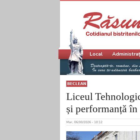
Meniu principal
Local
Administraț
BECLEAN
Liceul Tehnologic
și performanță în
Mar, 06/30/2026 - 10:12