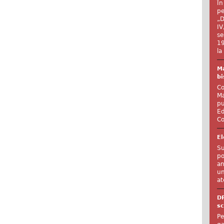
În
pe
„D
IV
se
19
la
Ma
bi
Co
Ma
pu
Ed
Co
El
Su
po
an
un
at
D
sc
Pe