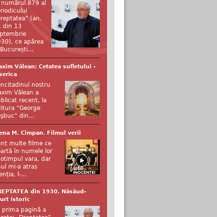
 numărul 879 al
riodicului
reptatea” (an.
, din 13
ptembrie
30), ce apărea
 București...
xim Vălean: Cetatea sufletului -
serica
ncitadinul nostru
xim Vălean a
blicat recent, la
itura "George
şbuc" din...
ena M. Cîmpan. Filmul verii
nt multe filme ce
artă în numele lor
otimpul vara, dar
ul mi-a atras
enția, l-...
REPTATEA din 1930. Năsăud-
urt istoric
 prima pagină a