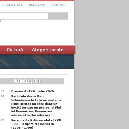
PUBLICITATE
REDACŢIA
CONTACT
e
ular de căutare
Cultură
Alegeri locale
6:39
Breviar ASTRA – iulie 2026
6:26
Părintele Vasile Beni:
Schimbarea la Față ne arată că
Iisus Hristos nu este doar un
învățător sau un proroc, ci Fiul
lui Dumnezeu, Dumnezeu
adevărat și Om adevărat
6:22
Personalități din secolul al XVIII
– lea. BENJAMIN FRANKLIN
(1706 – 1790)