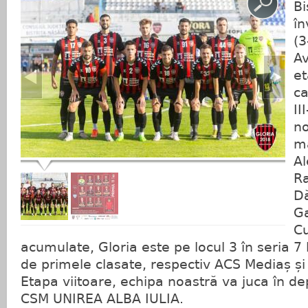
Bi
în
(3
Av
et
ca
II
no
ma
Al
Ra
Dă
Ga
Cu
acumulate, Gloria este pe locul 3 în seria 7
de primele clasate, respectiv ACS Mediaș și 
Etapa viitoare, echipa noastră va juca în d
CSM UNIREA ALBA IULIA.