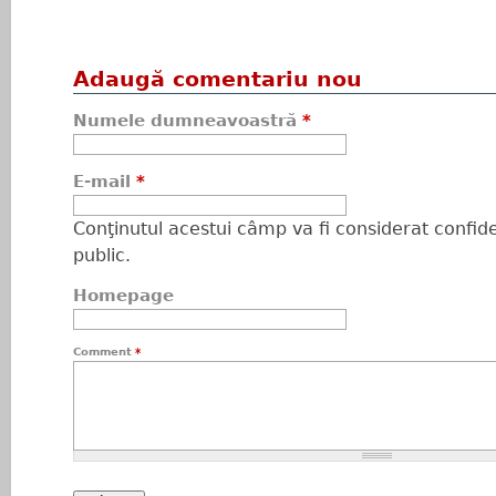
Adaugă comentariu nou
Numele dumneavoastră
*
E-mail
*
Conţinutul acestui câmp va fi considerat confiden
public.
Homepage
Comment
*