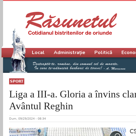
Meniu principal
Local
Administrație
Politică
Econo
SPORT
Liga a III-a. Gloria a învins cla
Avântul Reghin
Dum, 09/29/2024 - 08:34
C