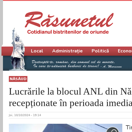
Meniu principal
Local
Administrație
Politică
Econo
NĂSĂUD
Lucrările la blocul ANL din Nă
recepționate în perioada imedi
Joi, 10/10/2024 - 19:14
Ti