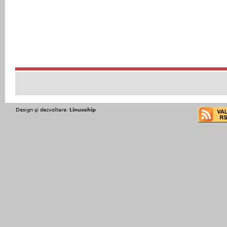
Design şi dezvoltare:
Linuxship