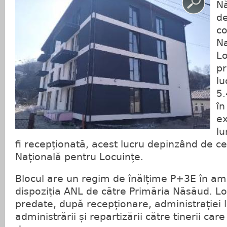
Nă
de
co
Na
Lo
pr
lu
5.
în
ex
lu
fi recepționată, acest lucru depinzând de ce
Națională pentru Locuințe.
Blocul are un regim de înălțime P+3E în a
dispoziția ANL de către Primăria Năsăud. Loc
predate, după recepționare, administrației 
administrării și repartizării către tinerii care