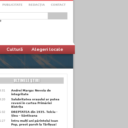
PUBLICITATE
REDACŢIA
CONTACT
e
ular de căutare
Cultură
Alegeri locale
8:31
Andrei Marga: Nevoia de
integritate
8:20
Salubritatea orașului ar putea
reveni în curtea Primăriei
Bistrița
6:32
DREPTATEA din 1935. Telciu -
Șieu – Sântioana
6:27
Întru mulți ani părintelui Ioan
Pop, preot paroh la Târlișua!