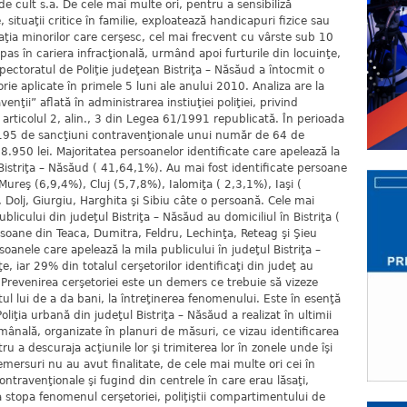
de cult s.a. De cele mai multe ori, pentru a sensibiliză
 situaţii critice în familie, exploatează handicapuri fizice sau
uaţia minorilor care cerşesc, cel mai frecvent cu vârste sub 10
pas în cariera infracţională, urmând apoi furturile din locuinţe,
pectoratul de Poliţie judeţean Bistriţa – Năsăud a întocmit o
orie aplicate în primele 5 luni ale anului 2010. Analiza are la
enţii” aflată în administrarea instiuţiei poliţiei, privind
 articolul 2, alin., 3 din Legea 61/1991 republicată. În perioada
cat 195 de sancţiuni contravenţionale unui număr de 64 de
8.950 lei. Majoritatea persoanelor identificate care apelează la
 Bistriţa – Năsăud ( 41,64,1%). Au mai fost identificate persoane
 Mureş (6,9,4%), Cluj (5,7,8%), Ialomiţa ( 2,3,1%), Iaşi (
 Dolj, Giurgiu, Harghita şi Sibiu câte o persoană. Cele mai
licului din judeţul Bistriţa – Năsăud au domiciliul în Bistriţa (
soane din Teaca, Dumitra, Feldru, Lechinţa, Reteag şi Şieu
anele care apelează la mila publicului în judeţul Bistriţa –
, iar 29% din totalul cerşetorilor identificaţi din judeţ au
. Prevenirea cerşetoriei este un demers ce trebuie să vizeze
tul lui de a da bani, la întreţinerea fenomenului. Este în esenţă
liţia urbană din judeţul Bistriţa – Năsăud a realizat în ultimii
ânală, organizate în planuri de măsuri, ce vizau identificarea
u a descuraja acţiunile lor şi trimiterea lor în zonele unde îşi
mersuri nu au avut finalitate, de cele mai multe ori cei în
ntravenţionale şi fugind din centrele în care erau lăsaţi,
a stopa fenomenul cerşetoriei, poliţiştii compartimentului de