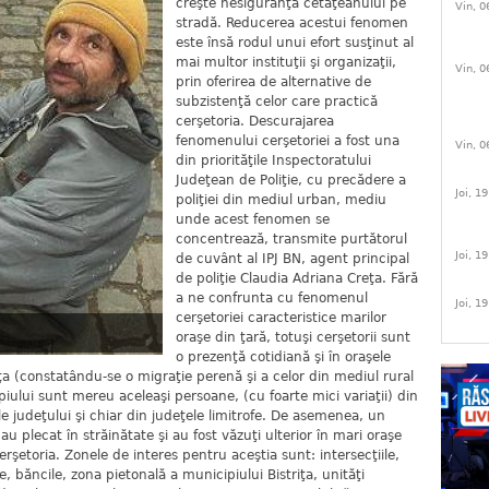
creşte nesiguranţa cetăţeanului pe
Vin, 0
stradă. Reducerea acestui fenomen
este însă rodul unui efort susţinut al
mai multor instituţii şi organizaţii,
Vin, 0
prin oferirea de alternative de
subzistenţă celor care practică
cerşetoria. Descurajarea
fenomenului cerşetoriei a fost una
Vin, 0
din priorităţile Inspectoratului
Judeţean de Poliţie, cu precădere a
Joi, 1
poliţiei din mediul urban, mediu
unde acest fenomen se
concentrează, transmite purtătorul
Joi, 1
de cuvânt al IPJ BN, agent principal
de poliţie Claudia Adriana Creţa. Fără
a ne confrunta cu fenomenul
Joi, 1
cerşetoriei caracteristice marilor
oraşe din ţară, totuşi cerşetorii sunt
o prezenţă cotidiană şi în oraşele
riţa (constatându-se o migraţie perenă şi a celor din mediul rural
iului sunt mereu aceleaşi persoane, (cu foarte mici variaţii) din
 ale judeţului şi chiar din judeţele limitrofe. De asemenea, un
 plecat în străinătate şi au fost văzuţi ulterior în mari oraşe
rşetoria. Zonele de interes pentru aceştia sunt: intersecţiile,
 băncile, zona pietonală a municipiului Bistriţa, unităţi