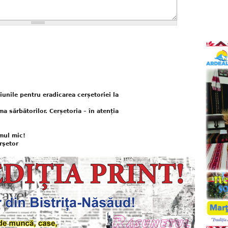
unile pentru eradicarea cerșetoriei la
ma sărbătorilor. Cerșetoria – în atenția
mul mic!
rşetor