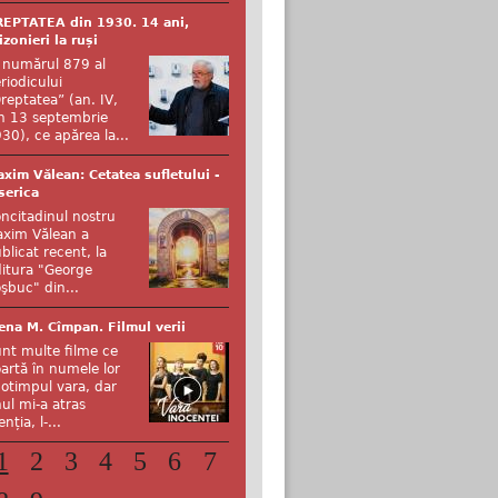
EPTATEA din 1930. 14 ani,
izonieri la ruși
 numărul 879 al
riodicului
reptatea” (an. IV,
n 13 septembrie
30), ce apărea la...
xim Vălean: Cetatea sufletului -
serica
ncitadinul nostru
xim Vălean a
blicat recent, la
itura "George
şbuc" din...
ena M. Cîmpan. Filmul verii
nt multe filme ce
artă în numele lor
otimpul vara, dar
ul mi-a atras
enția, l-...
1
2
3
4
5
6
7