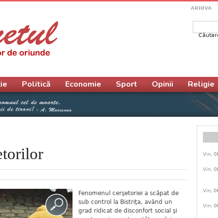
ARHIVA
Căutar
Form
ie
Politică
Economie
Sport
Opinii
Religie
torilor
Vin, 0
Vin, 0
Vin, 0
Fenomenul cerşetoriei a scăpat de
sub control la Bistriţa, având un
Vin, 0
grad ridicat de disconfort social şi