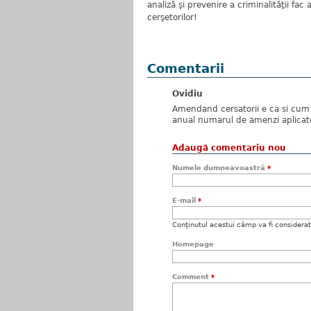
analiză şi prevenire a criminalităţii fac 
cerşetorilor!
Comentarii
Ovidiu
Amendand cersatorii e ca si cum a
anual numarul de amenzi aplicate 
Adaugă comentariu nou
Numele dumneavoastră
*
E-mail
*
Conţinutul acestui câmp va fi considerat c
Homepage
Comment
*