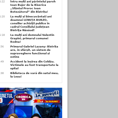
6:22
Întru mulți ani părintelui paroh
Ioan Bujor de la Biserica
„Sfântul Proroc Ioan
Botezătorul” din Bistrița!
6:20
La mulţi și binecuvântați ani
doamnei LENUŢA BURZO,
consilier achiziţii publice în
cadrul Consiliului Judeţean
Bistriţa-Năsăud!
6:18
La mulţi ani domnului Valentin
Grapini, primarul comunei
Rodna!
9:56
Primarul Gabriel Lazany: Bistrița
are, în sfârșit, un sistem de
supraveghere funcțional și
extins
9:49
Accident la ieșirea din Coldău.
Victimele au fost transportate la
spital
9:38
Biblioteca de vară din satul meu,
la Leșu!