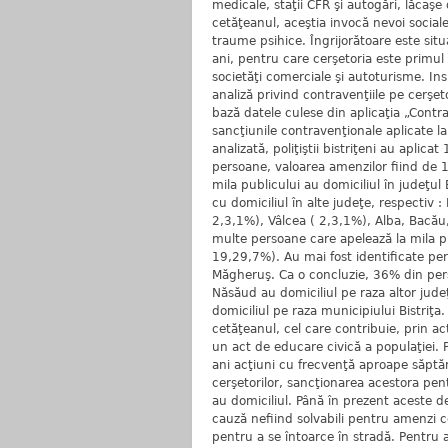
medicale, staţii CFR şi autogări, lăcaşe 
cetăţeanul, aceştia invocă nevoi sociale,
traume psihice. Îngrijorătoare este sit
ani, pentru care cerşetoria este primul 
societăţi comerciale şi autoturisme. Ins
analiză privind contravenţiile pe cerşet
bază datele culese din aplicaţia „Contrav
sancţiunile contravenţionale aplicate la
analizată, poliţiştii bistriţeni au apli
persoane, valoarea amenzilor fiind de 1
mila publicului au domiciliul în judeţul
cu domiciliul în alte judeţe, respectiv :
2,3,1%), Vâlcea ( 2,3,1%), Alba, Bacău,
multe persoane care apelează la mila pub
19,29,7%). Au mai fost identificate per
Măgheruş. Ca o concluzie, 36% din perso
Năsăud au domiciliul pe raza altor judeţe
domiciliul pe raza municipiului Bistriţa
cetăţeanul, cel care contribuie, prin ac
un act de educare civică a populaţiei. Po
ani acţiuni cu frecvenţă aproape săptăm
cerşetorilor, sancţionarea acestora pentr
au domiciliul. Până în prezent aceste de
cauză nefiind solvabili pentru amenzi co
pentru a se întoarce în stradă. Pentru 