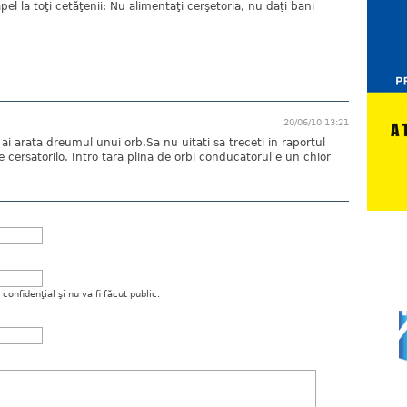
apel la toţi cetăţenii: Nu alimentaţi cerşetoria, nu daţi bani
20/06/10 13:21
i arata dreumul unui orb.Sa nu uitati sa treceti in raportul
cersatorilo. Intro tara plina de orbi conducatorul e un chior
onfidenţial şi nu va fi făcut public.