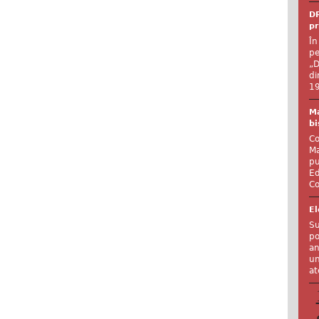
DR
pr
În
pe
„D
di
19
Ma
bi
Co
Ma
pu
Ed
Co
El
Su
po
an
un
at