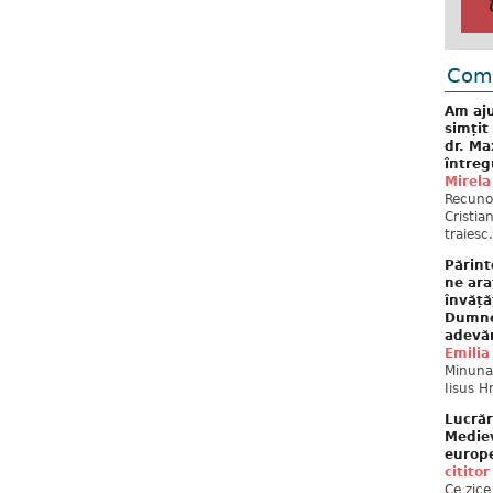
Come
Am aju
simțit
dr. Ma
întreg
Mirela
Recuno
Cristia
traiesc.
Părint
ne ara
învăță
Dumne
adevă
Emilia
Minunat
Iisus H
Lucrăr
Mediev
europe
cititor
Ce zice