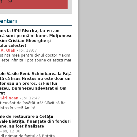
8
9
ntarii
ns la UPU Bistrița, iar eu am
 că sunt pe mâini bune. Mulţumesc
xim Cristian Gheorghe şi
ului colectiv!
 A. Olah
-
Joi, 13:07
stinta mea pentru d-nul doctor Maxim
n este infinita ! pot spune ca astazi mai
..
ele Vasile Beni: Schimbarea la Față
tă că Iisus Hristos nu este doar un
tor sau un proroc, ci Fiul lui
zeu, Dumnezeu adevărat și Om
rat
 Sirlincan
-
Joi, 12:47
 cuvânt de învățătură! Slăvit să fie
ristos în veci! Amin!
ile de restaurare a Cetății
ale Bistrița, finanțate din fonduri
ne, au fost finalizate
-
Joi, 12:08
 dl primar de faptul că Bistrița