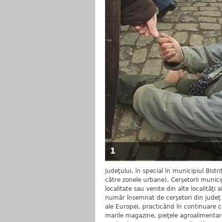
1
judeţului, în special în municipiul Bist
către zonele urbane). Cerşetorii municip
localitate sau venite din alte localităţi
număr însemnat de cerşetori din judeţ au
ale Europei, practicând în continuare ce
marile magazine, pieţele agroalimentare,