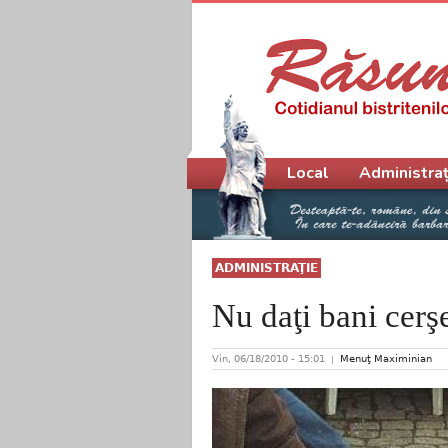
Meniu principal
Local
Administraț
ADMINISTRAŢIE
Nu daţi bani cerşe
Vin, 06/18/2010 - 15:01
Menuţ Maximinian