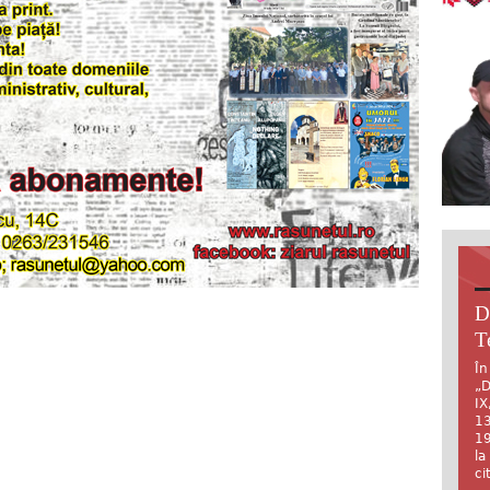
D
T
În
„D
IX
13
19
la
ci