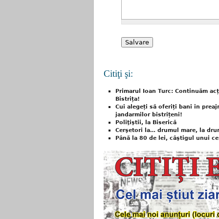
Citiţi şi:
Primarul Ioan Turc: Continuăm acți
Bistrița!
Cui alegeți să oferiți bani în preaj
jandarmilor bistrițeni!
Poliţiştii, la Biserică
Cerşetori la… drumul mare, la dru
Până la 80 de lei, câştigul unui ce