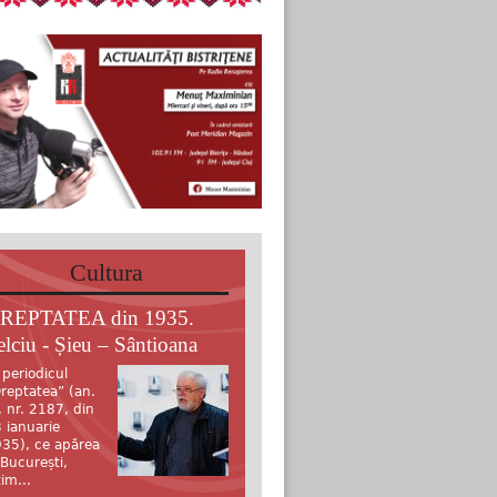
Cultura
REPTATEA din 1935.
elciu - Șieu – Sântioana
 periodicul
reptatea” (an.
, nr. 2187, din
 ianuarie
35), ce apărea
 București,
tim...