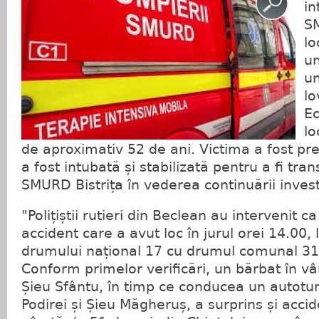
in
SM
lo
un
un
lo
Ec
lo
de aproximativ 52 de ani. Victima a fost pre
a fost intubată și stabilizată pentru a fi tra
SMURD Bistrița în vederea continuării invest
"Polițiștii rutieri din Beclean au intervenit 
accident care a avut loc în jurul orei 14.00, 
drumului național 17 cu drumul comunal 31B
Conform primelor verificări, un bărbat în vâ
Șieu Sfântu, în timp ce conducea un autoturi
Podirei și Șieu Măgheruș, a surprins și acci