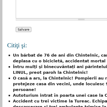
Citiţi şi:
Un bărbat de 76 de ani din Chintelnic, ca
deplasa cu o bicicletă, accidentat mortal
Întru mulţi şi binecuvântați ani părintel
LINUL, preot paroh la Chintelnic!
O casă a ars, la Chintelnic! Pompierii au 
protejeze casa din vecini, unde locuiesc 
persoane!
Autoturism intrat în poarta unei case la 
Accident cu trei victime la Tureac. Echipa
descarcerare si trei ambulanțe trimise la