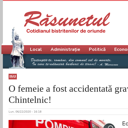
Meniu principal
Local
Administrație
Politică
Econo
ISU
O femeie a fost accidentată gra
Chintelnic!
Lun, 06/22/2020 - 16:18
Ec