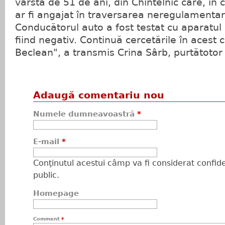
vârstă de 51 de ani, din Chintelnic care, în c
ar fi angajat în traversarea neregulamentară
Conducătorul auto a fost testat cu aparatul e
fiind negativ. Continuă cercetările în acest caz
Beclean", a transmis Crina Sârb, purtătotor 
Adaugă comentariu nou
Numele dumneavoastră
*
E-mail
*
Conţinutul acestui câmp va fi considerat confiden
public.
Homepage
Comment
*