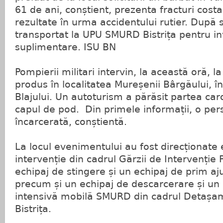
61 de ani, conștient, prezenta fracturi costal
rezultate în urma accidentului rutier. După s
transportat la UPU SMURD Bistrița pentru in
suplimentare. ISU BN
Pompierii militari intervin, la această oră, l
produs în localitatea Mureșenii Bârgăului, î
Blajului. Un autoturism a părăsit partea caros
capul de pod. Din primele informații, o pe
încarcerată, conștientă.
La locul evenimentului au fost direcționate
intervenție din cadrul Gărzii de Intervenție
echipaj de stingere și un echipaj de prim a
precum și un echipaj de descarcerare și un 
intensivă mobilă SMURD din cadrul Detașam
Bistrița.