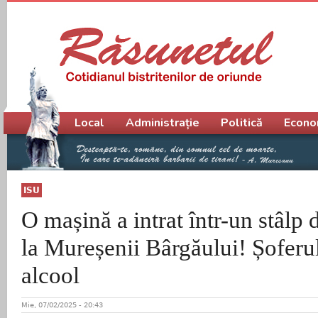
Meniu principal
Local
Administrație
Politică
Econo
ISU
O mașină a intrat într-un stâlp d
la Mureșenii Bârgăului! Șofer
alcool
Mie, 07/02/2025 - 20:43