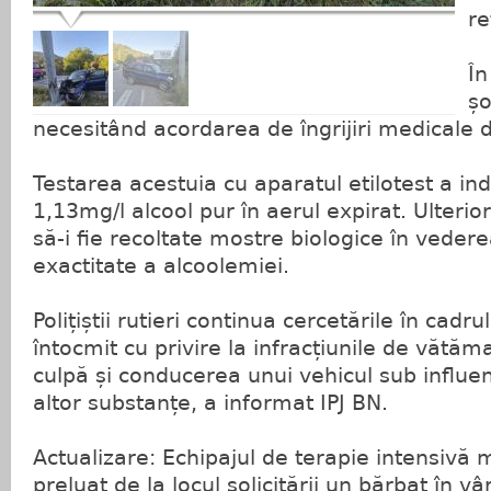
re
În
șo
necesitând acordarea de îngrijiri medicale d
Testarea acestuia cu aparatul etilotest a in
1,13mg/l alcool pur în aerul expirat. Ulterio
să-i fie recoltate mostre biologice în vederea
exactitate a alcoolemiei.
Polițiștii rutieri continua cercetările în cadr
întocmit cu privire la infracțiunile de vătăm
culpă și conducerea unui vehicul sub influen
altor substanțe, a informat IPJ BN.
Actualizare: Echipajul de terapie intensiv
preluat de la locul solicitării un bărbat în v