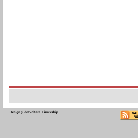
Design şi dezvoltare:
Linuxship