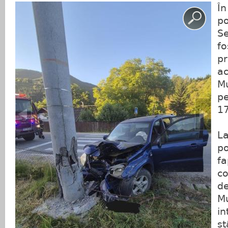
În
po
Se
fo
pr
ac
Mu
p
1
La
po
fa
co
de
Mu
in
st