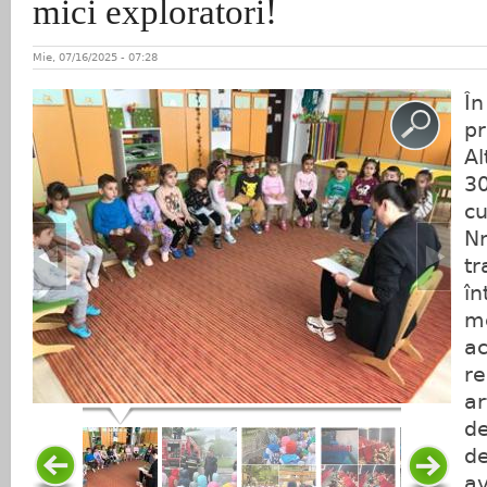
mici exploratori!
Mie, 07/16/2025 - 07:28
În
pr
Al
30
cu
Nr
tr
în
me
ac
re
ar
de
de
av