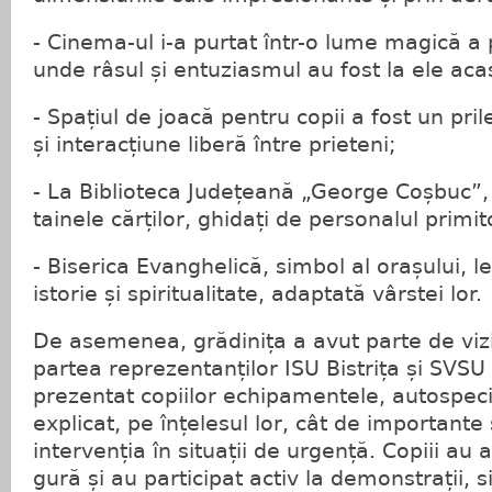
- Cinema-ul i-a purtat într-o lume magică a
unde râsul și entuziasmul au fost la ele aca
- Spațiul de joacă pentru copii a fost un pri
și interacțiune liberă între prieteni;
- La Biblioteca Județeană „George Coșbuc”, 
tainele cărților, ghidați de personalul primitor
- Biserica Evanghelică, simbol al orașului, le
istorie și spiritualitate, adaptată vârstei lor.
De asemenea, grădinița a avut parte de vizi
partea reprezentanților ISU Bistrița și SVSU 
prezentat copiilor echipamentele, autospecia
explicat, pe înțelesul lor, cât de importante
intervenția în situații de urgență. Copiii au a
gură și au participat activ la demonstrații, 