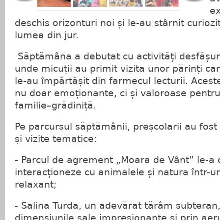
ex
deschis orizonturi noi și le-au stârnit curio
lumea din jur.
Săptămâna a debutat cu activități desfășura
unde micuții au primit vizita unor părinți care
le-au împărtășit din farmecul lecturii. Ace
nu doar emoționante, ci și valoroase pentru
familie–grădiniță.
Pe parcursul săptămânii, preșcolarii au fost 
și vizite tematice:
- Parcul de agrement „Moara de Vânt” le-a o
interacționeze cu animalele și natura într-u
relaxant;
- Salina Turda, un adevărat tărâm subteran, 
dimensiunile sale impresionante și prin aeru