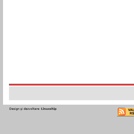
Design şi dezvoltare:
Linuxship