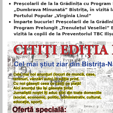
Preșcolarii de la la Grădinița cu Program
„Dumbrava Minunată” Bistrița, în vizită l
Portului Popular „Virginia Linul”
Împarte bucurie! Preșcolarii de la Grădin
Program Prelungit „Trenulețul Veseliei” Bi
vizită la copiii de la Preventoriul TBC Iliș