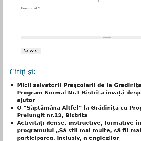
Comment
*
Citiţi şi:
Micii salvatori! Preșcolarii de la Grădiniț
Program Normal Nr.1 Bistrița învață desp
ajutor
O ”Săptămâna Altfel” la Grădinița cu Pr
Prelungit nr.12, Bistrița
Activităţi dense, instructive, formative î
programului „Să ştii mai multe, să fii ma
participarea, inclusiv, a englezilor