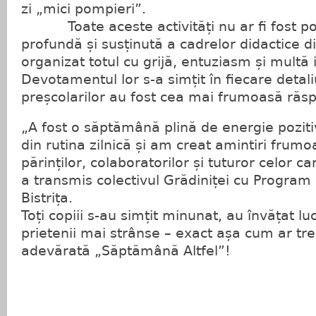
zi „mici pompieri”.
Toate aceste activități nu ar fi fost pos
profundă și susținută a cadrelor didactice d
organizat totul cu grijă, entuziasm și multă 
Devotamentul lor s-a simțit în fiecare detal
preșcolarilor au fost cea mai frumoasă răsp
„A fost o săptămână plină de energie pozitiv
din rutina zilnică și am creat amintiri fru
părinților, colaboratorilor și tuturor celor ca
a transmis colectivul Grădiniței cu Program 
Bistrița.
Toți copiii s-au simțit minunat, au învățat luc
prietenii mai strânse – exact așa cum ar tre
adevărată „Săptămână Altfel”!