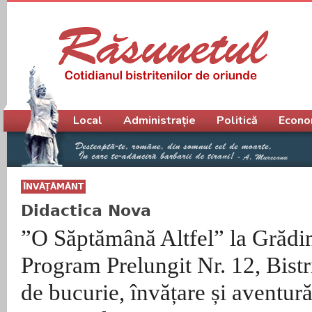
Meniu principal
Local
Administrație
Politică
Econo
ÎNVĂŢĂMÂNT
Didactica Nova
”O Săptămână Altfel” la Grădin
Program Prelungit Nr. 12, Bistr
de bucurie, învățare și aventur