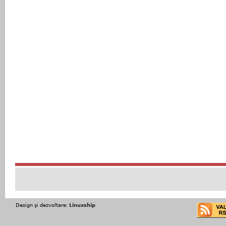
Design şi dezvoltare:
Linuxship