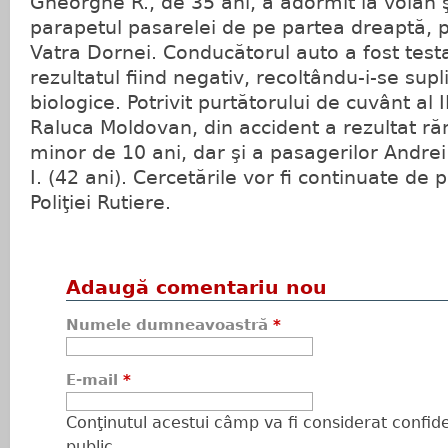
Gheorghe R., de 35 ani, a adormit la volan şi
parapetul pasarelei de pe partea dreaptă, pe
Vatra Dornei. Conducătorul auto a fost test
rezultatul fiind negativ, recoltându-i-se sup
biologice. Potrivit purtătorului de cuvânt al 
Raluca Moldovan, din accident a rezultat ră
minor de 10 ani, dar şi a pasagerilor Andrei 
I. (42 ani). Cercetările vor fi continuate de po
Poliţiei Rutiere.
Adaugă comentariu nou
Numele dumneavoastră
*
E-mail
*
Conţinutul acestui câmp va fi considerat confiden
public.