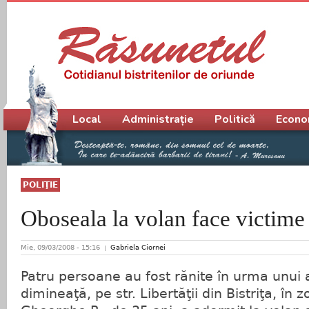
Meniu principal
Local
Administrație
Politică
Econo
POLIŢIE
Oboseala la volan face victime
Mie, 09/03/2008 - 15:16
Gabriela Ciornei
Patru persoane au fost rănite în urma unui 
dimineaţă, pe str. Libertăţii din Bistriţa, în 