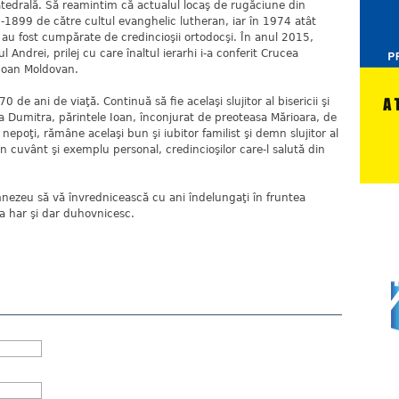
tedrală. Să reamintim că actualul locaş de rugăciune din
0-1899 de către cultul evanghelic lutheran, iar în 1974 atât
l, au fost cumpărate de credincioşii ortodocşi. În anul 2015,
l Andrei, prilej cu care înaltul ierarhi i-a conferit Crucea
 Ioan Moldovan.
ani de viaţă. Continuă să fie acelaşi slujitor al bisericii şi
 La Dumitra, părintele Ioan, înconjurat de preoteasa Mărioara, de
şi nepoţi, rămâne acelaşi bun şi iubitor familist şi demn slujitor al
rin cuvânt şi exemplu personal, credincioşilor care-l salută din
eu să vă învrednicească cu ani îndelungaţi în fruntea
âta har şi dar duhovnicesc.