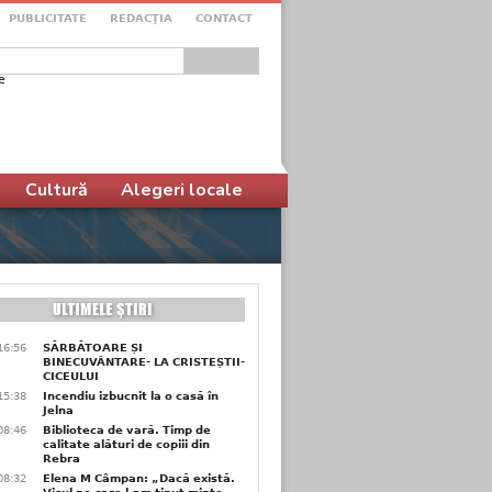
PUBLICITATE
REDACŢIA
CONTACT
e
ular de căutare
Cultură
Alegeri locale
16:56
SĂRBĂTOARE ȘI
BINECUVÂNTARE- LA CRISTEȘTII-
CICEULUI
15:38
Incendiu izbucnit la o casă în
Jelna
08:46
Biblioteca de vară. Timp de
calitate alături de copiii din
Rebra
08:32
Elena M Câmpan: „Dacă există.