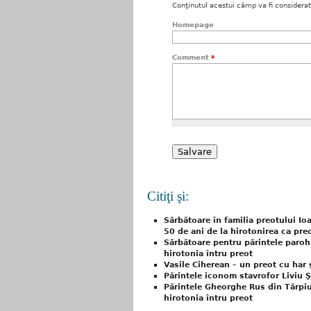
Conţinutul acestui câmp va fi considerat c
Homepage
Comment
*
Citiţi şi:
Sărbătoare în familia preotului Io
50 de ani de la hirotonirea ca pre
Sărbătoare pentru părintele paroh
hirotonia întru preot
Vasile Ciherean – un preot cu har ş
Părintele iconom stavrofor Liviu Ş
Părintele Gheorghe Rus din Tărpiu
hirotonia întru preot