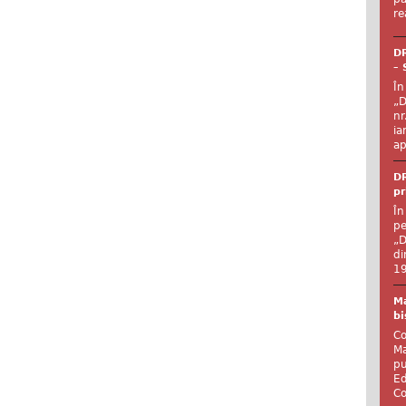
re
DR
– 
În
„D
nr
ia
ap
DR
pr
În
pe
„D
di
19
Ma
bi
Co
Ma
pu
Ed
Co