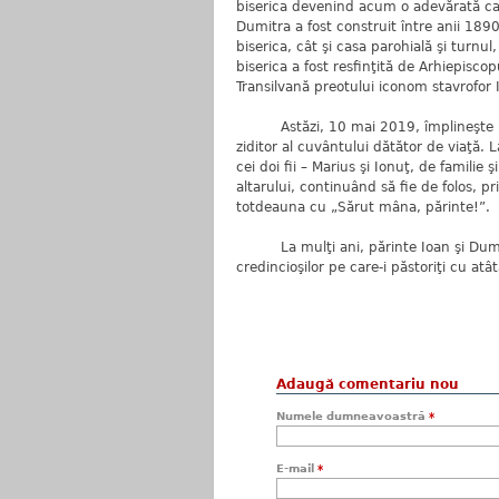
biserica devenind acum o adevărată ca
Dumitra a fost construit între anii 189
biserica, cât şi casa parohială şi turnu
biserica a fost resfinţită de Arhiepiscopu
Transilvană preotului iconom stavrofor
Astăzi, 10 mai 2019, împlineşte 70 de 
ziditor al cuvântului dătător de viaţă.
cei doi fii – Marius şi Ionuţ, de familie 
altarului, continuând să fie de folos, p
totdeauna cu „Sărut mâna, părinte!”.
La mulţi ani, părinte Ioan şi Dumnez
credincioşilor pe care-i păstoriţi cu at
Adaugă comentariu nou
Numele dumneavoastră
*
E-mail
*