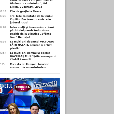
Visul pe care l-am ținut minte.
Dimineața cuvintelor”, Ed.
Eikon, București, 2025
08:26
Zile de grație la Teaca
08:20
Trei fete talentate de la Clubul
Copiilor Beclean, premiate in
județul Arad
07:04
Întru mulţi şi binecuvântați ani
părintelui paroh Tudor-Ioan
Bechiș de la Biserica „Sfânta
Ana” Bistrița!
06:59
La mulți ani doamnei VICTORIA
FĂTU NALAŢI, scriitor și artist
plastic!
06:57
La mulţi ani domnului doctor
GAVRILAŞ MUREŞAN, managerul
Clinicii Sanovil!
2:45
Miceștii de Câmpie: biciclist
acroșat de un autoturism