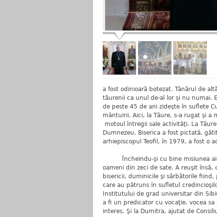
a fost odinioară botezat. Tânărul de al
tăurenii ca unul de-al lor şi nu numai. 
de peste 45 de ani zideşte în suflete 
mântuirii. Aici, la Tăure, s-a rugat şi 
motoul întregii sale activităţi. La Tăur
Dumnezeu. Biserica a fost pictată, gătit
arhiepiscopul Teofil, în 1979, a fost o 
Încheindu-şi cu bine misiunea aici, 
oameni din zeci de sate. A reuşit însă,
bisericii, duminicile şi sărbătorile fiind
care au pătruns în sufletul credincioşil
Institutului de grad universitar din Sib
a fi un predicator cu vocaţie, vocea sa c
interes. Şi la Dumitra, ajutat de Consili