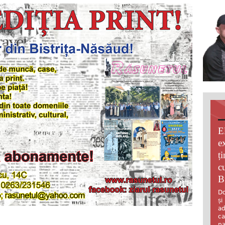
E
e
ț
c
B
Do
și
ad
ca
pa