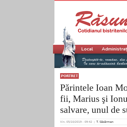
Meniu principal
Local
Administraț
PORTRET
Părintele Ioan Mo
fii, Marius şi Ion
salvare, unul de su
Vin, 05/10/2019 - 09:42
T. Săsărman