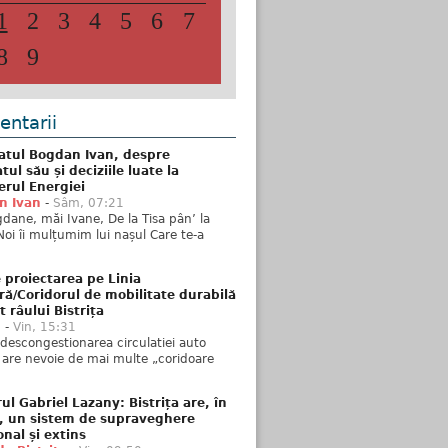
1
2
3
4
5
6
7
8
9
ntarii
atul Bogdan Ivan, despre
ul său și deciziile luate la
erul Energiei
n Ivan
-
Sâm, 07:21
dane, măi Ivane, De la Tisa pân’ la
Noi îi mulțumim lui nașul Care te-a
 proiectarea pe Linia
ră/Coridorul de mobilitate durabilă
t râului Bistrița
u
-
Vin, 15:31
descongestionarea circulatiei auto
a are nevoie de mai multe „coridoare
ul Gabriel Lazany: Bistrița are, în
t, un sistem de supraveghere
onal și extins