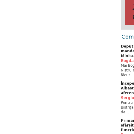
Come
Deput
mandat
Minist
Bogda
Măi Bog
Nistru 
făcut...
Începe
Albast
aferen
Sergi
Pentru 
Bistriț
de...
Primar
sfârși
funcți