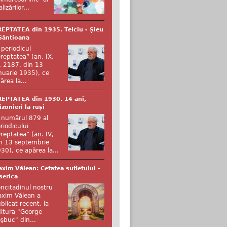
alizărilor...
EPTATEA din 1935. Telciu - Șieu
Sântioana
 periodicul
reptatea” (an. IX,
. 2187, din 13
nuarie 1935), ce
ărea la...
EPTATEA din 1930. 14 ani,
izonieri la ruși
 numărul 879 al
riodicului
reptatea” (an. IV,
n 13 septembrie
30), ce apărea la...
xim Vălean: Cetatea sufletului -
serica
ncitadinul nostru
xim Vălean a
blicat recent, la
itura "George
şbuc" din...