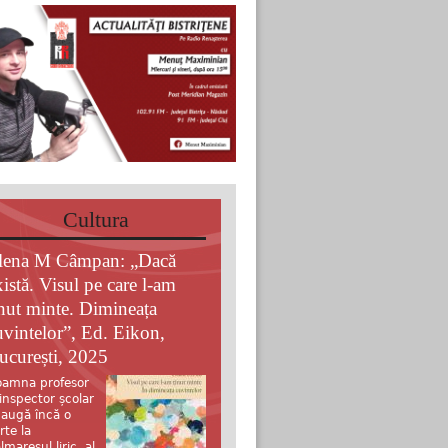
Cultura
lena M Câmpan: „Dacă
xistă. Visul pe care l-am
inut minte. Dimineața
uvintelor”, Ed. Eikon,
ucurești, 2025
amna profesor
 inspector școlar
augă încă o
rte la
lmaresul liric al