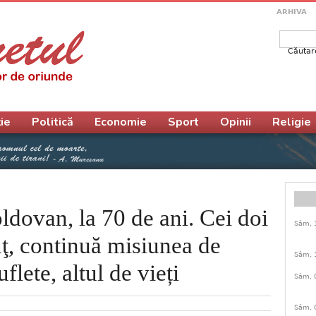
ARHIVA
Căutar
Form
ie
Politică
Economie
Sport
Opinii
Religie
ldovan, la 70 de ani. Cei doi
Sâm, 
uţ, continuă misiunea de
Sâm, 
flete, altul de vieți
Sâm, 
Sâm, 