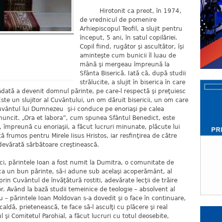
Hirotonit ca preot, în 1974,
de vrednicul de pomenire
Arhiepiscopul Teofil, a slujit pentru
început, 5 ani, în satul copilăriei.
Copil fiind, rugător şi ascultător, îşi
aminteşte cum bunicii îl luau de
mână şi mergeau împreună la
Sfânta Biserică. Iată că, după studii
strălucite, a slujit în biserica în care
tădată a devenit domnul părinte, pe care-l respectă şi preţuiesc
Este un slujitor al Cuvântului, un om dăruit bisericii, un om care
Cuvântul lui Dumnezeu şi-i conduce pe enoriaşi pe calea
a muncit. „Ora et labora”, cum spunea Sfântul Benedict, este
e, împreună cu enoriaşii, a făcut lucruri minunate, plăcute lui
ă frumos pentru Mirele Iisus Hristos, iar resfinţirea de către
adevărată sărbătoare creştinească.
părintele Ioan a fost numit la Dumitra, o comunitate de
 ca un bun părinte, să-i adune sub acelaşi acoperământ, al
, prin Cuvântul de învăţătură rostiti, adevărate lecţii de trăire
or. Având la bază studii temeinice de teologie – absolvent al
iu – părintele Ioan Moldovan s-a dovedit şi o face în continuare,
aldă, prietenească, te face să-l asculţi cu plăcere şi real
ul şi Comitetul Parohial, a făcut lucruri cu totul deosebite,