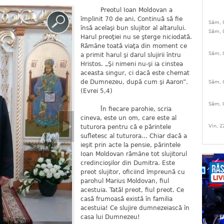
Preotul Ioan Moldovan a
împlinit 70 de ani. Continuă să fie
Sâm, 
însă acelaşi bun slujitor al altarului.
Sâm, 
Harul preoţiei nu se şterge niciodată.
Rămâne toată viaţa din moment ce
Sâm, 
a primit harul şi darul slujirii întru
Hristos. „Şi nimeni nu-şi ia cinstea
aceasta singur, ci dacă este chemat
de Dumnezeu, după cum şi Aaron”.
Sâm, 
(Evrei 5,4)
Sâm, 
În fiecare parohie, scria
cineva, este un om, care este al
Vin, 2
tuturora pentru că e părintele
sufletesc al tuturora... Chiar dacă a
ieşit prin acte la pensie, părintele
Ioan Moldovan rămâne tot slujitorul
credincioşilor din Dumitra. Este
preot slujitor, oficiind împreună cu
parohul Marius Moldovan, fiul
acestuia. Tatăl preot, fiul preot. Ce
casă frumoasă există în familia
acestuia! Ce slujire dumnezeiască în
casa lui Dumnezeu!