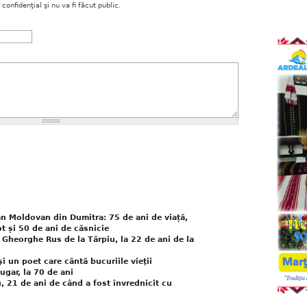
onfidenţial şi nu va fi făcut public.
an Moldovan din Dumitra: 75 de ani de viață,
ot și 50 de ani de căsnicie
 Gheorghe Rus de la Tărpiu, la 22 de ani de la
i un poet care cântă bucuriile vieţii
ugar, la 70 de ani
, 21 de ani de când a fost învrednicit cu