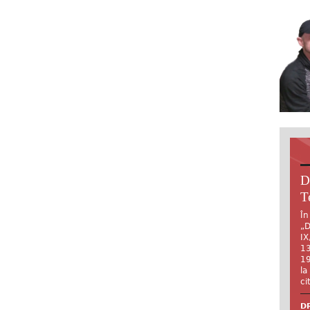
D
T
În
„D
IX
13
19
la
ci
DR