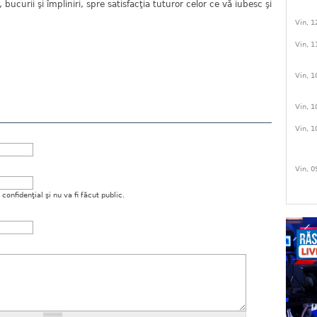
, bucurii şi împliniri, spre satisfacţia tuturor celor ce vă iubesc şi
Vin, 1
Vin, 1
Vin, 1
Vin, 1
Vin, 1
Vin, 0
onfidenţial şi nu va fi făcut public.