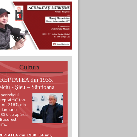
Cultura
REPTATEA din 1935.
elciu - Șieu – Sântioana
 periodicul
reptatea” (an.
, nr. 2187, din
 ianuarie
35), ce apărea
 București,
tim...
EPTATEA din 1930. 14 ani,