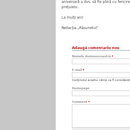
aniversară a dvs. să fie plină cu fericire
preţuiesc.
La mulţi ani!
Redacţia „Răsunetul”
Adaugă comentariu nou
Numele dumneavoastră
*
E-mail
*
Conţinutul acestui câmp va fi considerat c
Homepage
Comment
*