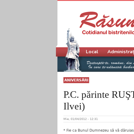
Meniu principal
Local
Administraț
ANIVERSĂRI
P.C. părinte RU
Ilvei)
Mie, 01/04/2012 - 12:31
* Fie ca Bunul Dumnezeu să vă dăruiasc