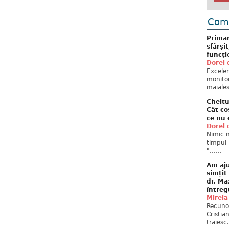
Come
Primar
sfârși
funcți
Dorel 
Excelent
monitor
maiales
Cheltu
Cât co
ce nu 
Dorel 
Nimic n
timpul 
"......
Am aju
simțit
dr. Ma
întreg
Mirela
Recuno
Cristia
traiesc.