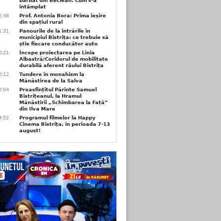
bărbat din Beclean. Cum s-a
întâmplat
2:48
Prof. Antonia Bora: Prima ieșire
din spațiul rural
1:31
Panourile de la intrările în
municipiul Bistrița: ce trebuie să
știe fiecare conducător auto
0:21
Începe proiectarea pe Linia
Albastră/Coridorul de mobilitate
durabilă aferent râului Bistrița
0:12
Tundere în monahism la
Mănăstirea de la Salva
0:04
Preasfințitul Părinte Samuel
Bistrițeanul, la Hramul
Mănăstirii „Schimbarea la Față”
din Ilva Mare
9:52
Programul filmelor la Happy
Cinema Bistrița, în perioada 7-13
august!