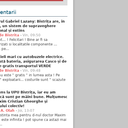
ntarii
ul Gabriel Lazany: Bistrița are, în
t, un sistem de supraveghere
onal și extins
de Bistrita
-
Vin, 09:50
... ! Felicitari ! Bine ar fi sa
izati si localitatile componente ...
 pe...
ieli mari cu autobuzele electrice.
stă bateria, asigurarea Casco și de
e gratis transportul VERDE
de Bistrita
-
Vin, 09:48
u este " gratis " in lumea asta ! Pe
" exploatarii... costurile sunt " scazute
ns la UPU Bistrița, iar eu am
 că sunt pe mâini bune. Mulţumesc
xim Cristian Gheorghe şi
ului colectiv!
 A. Olah
-
Joi, 13:07
stinta mea pentru d-nul doctor Maxim
n este infinita ! pot spune ca astazi mai
..