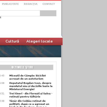
PUBLICITATE
REDACŢIA
CONTACT
e
ular de căutare
Cultură
Alegeri locale
2:45
Miceștii de Câmpie: biciclist
acroșat de un autoturism
6:08
Deputatul Bogdan Ivan, despre
mandatul său și deciziile luate la
Ministerul Energiei
3:51
Trei tineri - din Florești și Salva -
reținuți pentru tâlhărie
3:48
Tânăr din Coldău reținut de
polițiști, după ce a agresat un