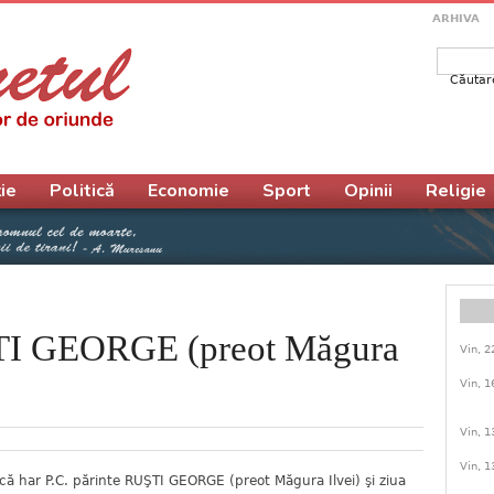
ARHIVA
Căutar
Form
ie
Politică
Economie
Sport
Opinii
Religie
ŞTI GEORGE (preot Măgura
Vin, 2
Vin, 1
Vin, 1
Vin, 1
ă har P.C. părinte RUŞTI GEORGE (preot Măgura Ilvei) şi ziua