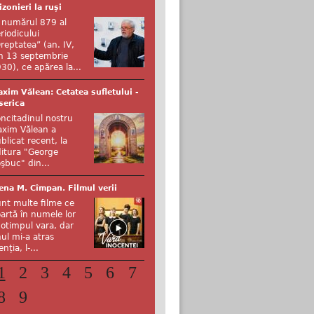
izonieri la ruși
 numărul 879 al
riodicului
reptatea” (an. IV,
n 13 septembrie
30), ce apărea la...
xim Vălean: Cetatea sufletului -
serica
ncitadinul nostru
xim Vălean a
blicat recent, la
itura "George
şbuc" din...
ena M. Cîmpan. Filmul verii
nt multe filme ce
artă în numele lor
otimpul vara, dar
ul mi-a atras
enția, l-...
1
2
3
4
5
6
7
8
9