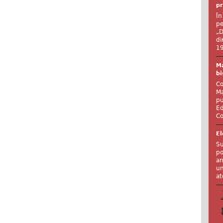
pr
În
pe
„D
di
19
Ma
bi
Co
Ma
pu
Ed
Co
El
Su
po
an
un
at