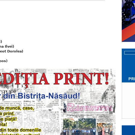
i)
a Ilvei)
eot Dorolea)
pos)