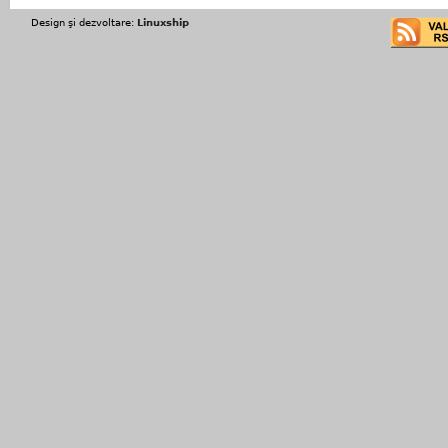
Design şi dezvoltare:
Linuxship