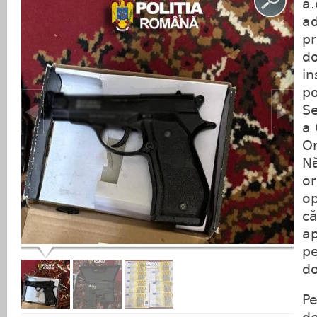
a.
ad
pr
do
i
po
Se
a 
Or
Nă
or
op
că
ap
pe
do
Pe