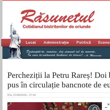
Meniu principal
Local
Administrație
Politică
Econo
Percheziții la Petru Rareș! Doi b
pus în circulație bancnote de eu
Mie, 07/08/2026 - 17:44
_*