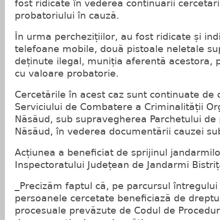
fost ridicate în vederea continuării cercetări
probatoriului în cauză.
În urma perchezițiilor, au fost ridicate și in
telefoane mobile, două pistoale neletale sup
deținute ilegal, muniția aferentă acestora, p
cu valoare probatorie.
Cercetările în acest caz sunt continuate de că
Serviciului de Combatere a Criminalității Org
Năsăud, sub supravegherea Parchetului de 
Năsăud, în vederea documentării cauzei sub
Acțiunea a beneficiat de sprijinul jandarmilo
Inspectoratului Județean de Jandarmi Bistri
_Precizăm faptul că, pe parcursul întregului
persoanele cercetate beneficiază de drepturi
procesuale prevăzute de Codul de Procedur