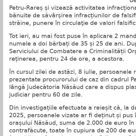
de
Petru-Rareș și vizează activitatea infracțio
bănuite de săvârșirea infracțiunilor de falsif
străine, punere în circulaţie de valori falsifi
Tot ieri, au mai fost puse în aplicare 2 ma
numele a doi bărbați de 35 și 25 de ani. După
Serviciului de Combatere a Criminalității O
reținerea, pentru 24 de ore, a acestora.
În cursul zilei de astăzi, 8 iulie, persoanele 
prezentate procurorului de caz din cadrul P
lângă Judecătoria Năsăud care a dispus pla
judiciar pentru 60 de zile.
Din investigațiile efectuate a reieșit că, la
2025, persoanele vizate ar fi deținut și pus î
orașului Năsăud, suma de 2.000 de euro în
contrafăcute, toate în cupiura de 200 de e