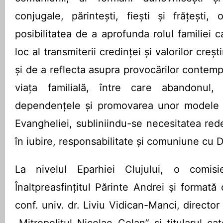
conjugale, părintești, fi­ești și frățești, o
posibilitatea de a aprofunda rolul familiei c
loc al transmiterii credinței și valorilor cre
și de a reflecta asupra provocărilor contem
viața familială, între care abandonul, 
dependențele și promovarea unor modele s
Evangheliei, subliniindu-se necesitatea redes
în iubire, responsabilitate și comuniune cu
La nivelul Eparhiei Clujului, o comis
Înaltpreasfințitul Părinte Andrei și formată
conf. univ. dr. Liviu Vidican-Manci, director