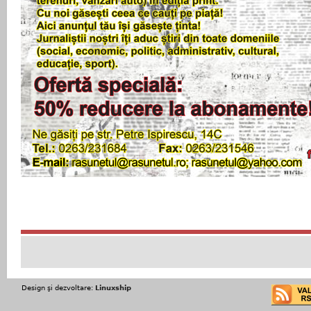
Design şi dezvoltare:
Linuxship