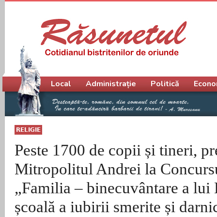
Meniu principal
Local
Administrație
Politică
Econo
RELIGIE
Peste 1700 de copii și tineri, p
Mitropolitul Andrei la Concurs
„Familia – binecuvântare a lu
școală a iubirii smerite și darni