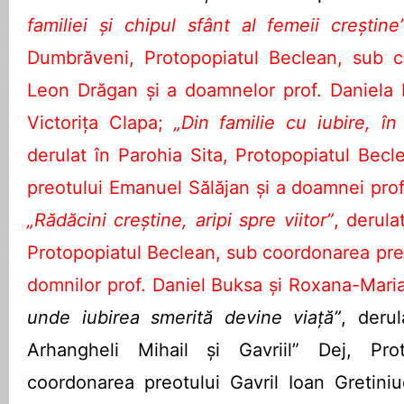
familiei și chipul sfânt al femeii creștine
Dumbrăveni, Protopopiatul Beclean, sub c
Leon Drăgan și a doamnelor prof. Daniela 
Victorița Clapa;
„Din familie cu iubire, în
derulat în Parohia Sita, Protopopiatul Bec
preotului Emanuel Sălăjan și a doamnei pr
„Rădăcini creștine, aripi spre viitor”
, derula
Protopopiatul Beclean, sub coordonarea preo
domnilor prof. Daniel Buksa și Roxana-Mari
unde iubirea smerită devine viață”
, derul
Arhangheli Mihail și Gavriil” Dej, Pro
coordonarea preotului Gavril Ioan Gretini