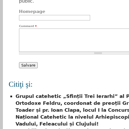
public.
Homepage
Comment
*
Citiţi şi:
Grupul catehetic „Sfinții Trei Ierarhi” al 
Ortodoxe Feldru, coordonat de preoții Gr
Toader și pr. Ioan Clapa, locul I la Concur
Național Catehetic la nivelul Arhiepiscop
Vadului, Feleacului și Clujului!