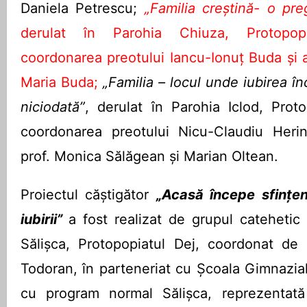
Daniela Petrescu;
„Familia creștină- o preg
derulat în Parohia Chiuza, Protopop
coordonarea preotului Iancu-Ionuț Buda și 
Maria Buda;
„Familia – locul unde iubirea î
niciodată”
, derulat în Parohia Iclod, Prot
coordonarea preotului Nicu-Claudiu Heri
prof. Monica Sălăgean și Marian Oltean.
Proiectul căştigător
„Acasă începe sfințen
iubirii”
a fost realizat de grupul catehetic
Sălișca, Protopopiatul Dej, coordonat de 
Todoran, în parteneriat cu Școala Gimnazial
cu program normal Sălișca, reprezentată