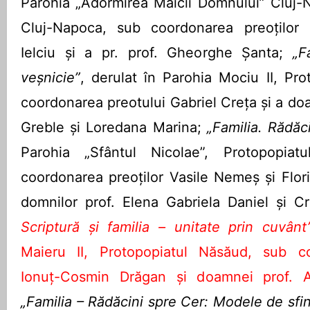
Parohia „Adormirea Maicii Domnului” Cluj-
Cluj-Napoca, sub coordonarea preoților
Ielciu și a pr. prof. Gheorghe Șanta;
„F
veșnicie”
, derulat în Parohia Mociu II, Pro
coordonarea preotului Gabriel Creța și a do
Greble și Loredana Marina;
„Familia. Rădăcin
Parohia „Sfântul Nicolae”, Protopopiat
coordonarea preoților Vasile Nemeș și Flori
domnilor prof. Elena Gabriela Daniel și C
Scriptură și familia – unitate prin cuvânt
Maieru II, Protopopiatul Năsăud, sub co
Ionuț-Cosmin Drăgan și doamnei prof. A
„Familia – Rădăcini spre Cer: Modele de sfinț