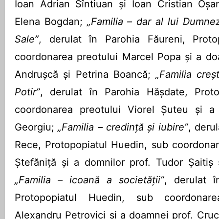
Ioan Adrian Sîntiuan și Ioan Cristian Oșa
Elena Bogdan;
„Familia – dar al lui Dumnez
Sale”
, derulat în Parohia Făureni, Proto
coordonarea preotului Marcel Popa și a do
Andrușcă și Petrina Boancă;
„Familia creșt
Potir”
, derulat în Parohia Hășdate, Proto
coordonarea preotului Viorel Șuteu și a
Georgiu;
„Familia – credință și iubire”
, deru
Rece, Protopopiatul Huedin, sub coordonare
Ștefăniță și a domnilor prof. Tudor Șaitiș 
„Familia – icoană a societății”
, derulat î
Protopopiatul Huedin, sub coordonare
Alexandru Petrovici și a doamnei prof. Cruc