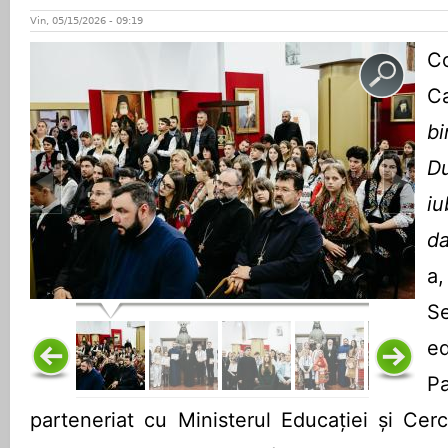
Vin, 05/15/2026 - 09:19
C
C
b
D
i
da
a
S
e
Pa
parteneriat cu Ministerul Educației și Cerc