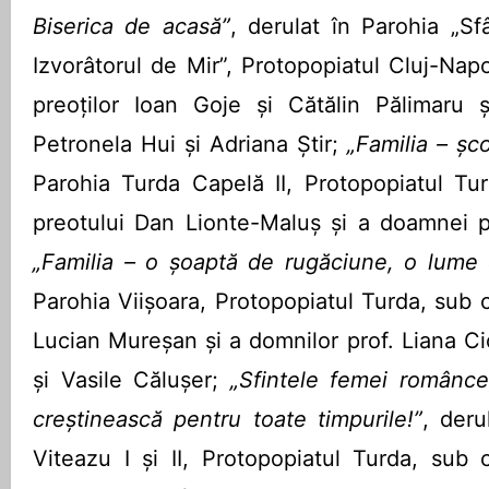
Biserica de acasă”
, derulat în Parohia „Sf
Izvorâtorul de Mir”, Protopopiatul Cluj-Na
preoților Ioan Goje și Cătălin Pălimaru 
Petronela Hui și Adriana Știr;
„Familia – șco
Parohia Turda Capelă II, Protopopiatul Tu
preotului Dan Lionte-Maluș și a doamnei 
„Familia – o șoaptă de rugăciune, o lume 
Parohia Viișoara, Protopopiatul Turda, sub 
Lucian Mureșan și a domnilor prof. Liana C
și Vasile Călușer;
„Sfintele femei românce
creștinească pentru toate timpurile!”
, deru
Viteazu I și II, Protopopiatul Turda, sub 