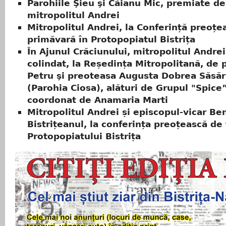
Parohiile Şieu şi Căianu Mic, premiate de
mitropolitul Andrei
Mitropolitul Andrei, la Conferință preoțe
primăvară în Protopopiatul Bistrița
În Ajunul Crăciunului, mitropolitul Andrei
colindat, la Reședința Mitropolitană, de 
Petru şi preoteasa Augusta Dobrea Săsă
(Parohia Ciosa), alături de Grupul "Spice
coordonat de Anamaria Marti
Mitropolitul Andrei și episcopul-vicar Be
Bistrițeanul, la conferința preoțească d
Protopopiatului Bistrița