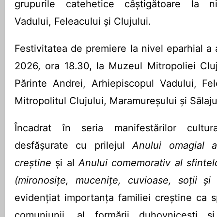
grupurile catehetice câștigătoare la ni
Vadului, Feleacului și Clujului.
Festivitatea de premiere la nivel eparhial a 
2026, ora 18.30, la Muzeul Mitropoliei Cluj
Părinte Andrei, Arhiepiscopul Vadului, Fele
Mitropolitul Clujului, Maramureșului și Sălaju
Încadrat în seria manifestărilor cultur
desfășurate cu prilejul
Anului omagial al
creștine
și al
Anului comemorativ al sfintel
(mironosițe, mucenițe, cuvioase, soții ș
evidențiat importanța familiei creștine ca 
comuniunii, al formării duhovnicești și a