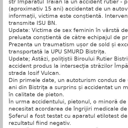
str Împăratul Traian la un accident rutier - 
(aproximativ 15 ani) accidentat de un autov
informații, victima este conștientă. Interven
transmite ISU BN.
Update: Victima de sex feminin în vârstă de
preluata conștientă de către echipajul de 
Prezenta un traumatism ușor de sold și excor
transportată la UPU SMURD Bistrița.
Update; Astăzi, polițiștii Biroului Rutier Bistr
accident produs la intersecția străzilor Împă
strada Iosif Vulcan.
Din primele date, un autoturism condus de
ani din Bistrița a surprins și accidentat un 
în calitate de pieton.
În urma accidentului, pietonul, o minoră de 1
necesitat acordarea de îngrijiri medicale de 
Șoferul a fost testat cu aparatul etilotest de 
rezultatul fiind negativ.