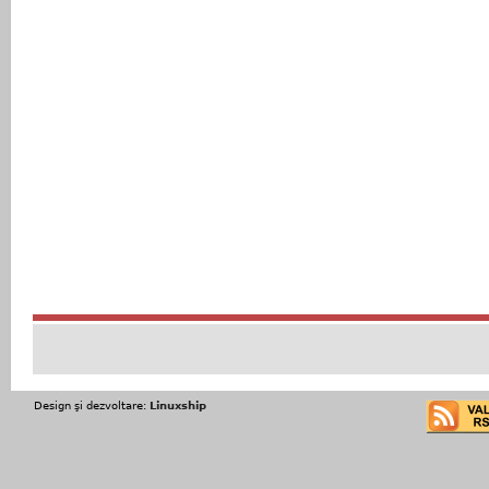
Design şi dezvoltare:
Linuxship