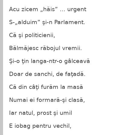
Acu zicem „hăis” … urgent
S-„alduim” şi-n Parlament.
Că şi politicienii,
Bălmăjesc răbojul vremii.
Şi-o ţin langa-ntr-o gâlceavă
Doar de sanchi, de faţadă.
Că din câţi furăm la masă
Numai ei formară-şi clasă,
Iar natul, prost şi umil
E iobag pentru vechil,