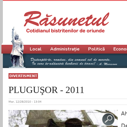
Meniu principal
Local
Administrație
Politică
Econo
DIVERTISMENT
PLUGUŞOR - 2011
Mar, 12/28/2010 - 13:04
Ah
De