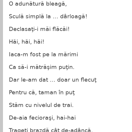
O adunătură bleagă,
Sculă simplă la … dârloagă!
Declasaţi-i măi flăcăi!
Hăi, hăi, hăi!
Iaca-m fost pe la mărimi
Ca să-i mătrăşim puţin.
Dar le-am dat … doar un flecuţ
Pentru că, taman în puţ
Stăm cu nivelul de trai.
De-aia fecioraşi, hai-hai
Trageţi brazdă cât de-adâncă,