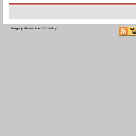
Design şi dezvoltare:
Linuxship