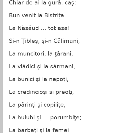
Chiar de ai la gură, caş:
Bun venit la Bistriţa,
La Năsăud … tot aşa!
Şi-n Ţibleş, şi-n Călimani,
La muncitori, la ţărani,
La vlădici şi la sărmani,
La bunici şi la nepoţi,
La credincioşi şi preoţi,
La părinţi şi copiliţe,
La hulubi şi … porumbiţe;
La bărbaţi şi la femei