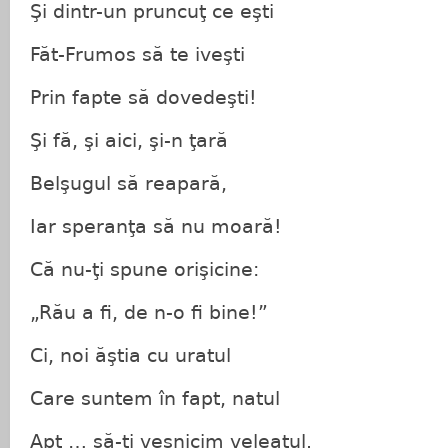
Şi dintr-un pruncuţ ce eşti
Făt-Frumos să te iveşti
Prin fapte să dovedeşti!
Şi fă, şi aici, şi-n ţară
Belşugul să reapară,
Iar speranţa să nu moară!
Că nu-ţi spune orişicine:
„Rău a fi, de n-o fi bine!”
Ci, noi ăştia cu uratul
Care suntem în fapt, natul
Apt … să-ţi veşnicim veleatul.