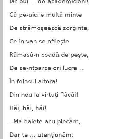
Iar pui … de-academicieni!
Că pe-aici e multă minte
De strămoşească sorginte,
Ce în van se ofileşte
Rămasă-n coadă de peşte,
De sa-ntoarce ori lucra …
În folosul altora!
Din nou la virtuţi flăcăi!
Hăi, hăi, hăi!
- Mă băiete-acu plecăm,
Dar te … atenţionăm: