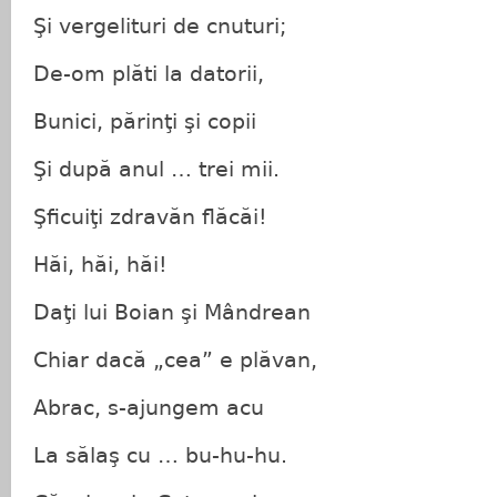
Şi vergelituri de cnuturi;
De-om plăti la datorii,
Bunici, părinţi şi copii
Şi după anul … trei mii.
Şficuiţi zdravăn flăcăi!
Hăi, hăi, hăi!
Daţi lui Boian şi Mândrean
Chiar dacă „cea” e plăvan,
Abrac, s-ajungem acu
La sălaş cu … bu-hu-hu.