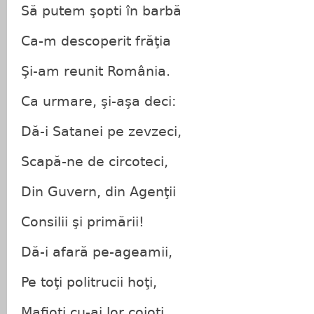
Să putem şopti în barbă
Ca-m descoperit frăţia
Şi-am reunit România.
Ca urmare, şi-aşa deci:
Dă-i Satanei pe zevzeci,
Scapă-ne de circoteci,
Din Guvern, din Agenţii
Consilii şi primării!
Dă-i afară pe-ageamii,
Pe toţi politrucii hoţi,
Mafioţi cu-ai lor coioţi ...