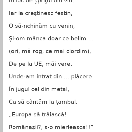
În loc de şpriţul din vin,
Iar la creştinesc festin,
O să-nchinăm cu venin,
Şi-om mânca doar ce belim …
(ori, mă rog, ce mai ciordim),
De pe la UE, măi vere,
Unde-am intrat din … plăcere
În jugul cel din metal,
Ca să cântăm la ţambal:
„Europa să trăiască!
Românaşii?, s-o mierlească!!”