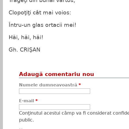
Trageţi din buhai vârtos,
Clopoţiţi cât mai voios:
Întru-un glas ortacii mei!
Hăi, hăi, hăi!
Gh. CRIŞAN
Adaugă comentariu nou
Numele dumneavoastră
*
E-mail
*
Conţinutul acestui câmp va fi considerat confiden
public.