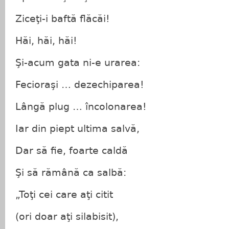
Ziceţi-i baftă flăcăi!
Hăi, hăi, hăi!
Şi-acum gata ni-e urarea:
Fecioraşi … dezechiparea!
Lângă plug … încolonarea!
Iar din piept ultima salvă,
Dar să fie, foarte caldă
Şi să rămână ca salbă:
„Toţi cei care aţi citit
(ori doar aţi silabisit),