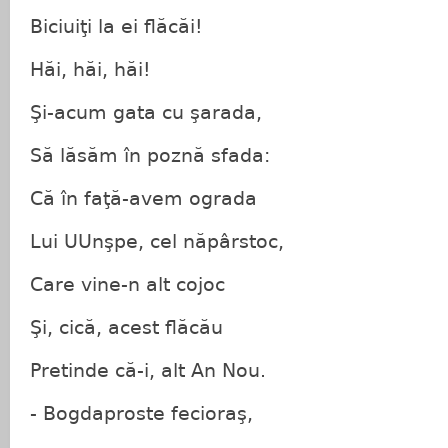
Biciuiţi la ei flăcăi!
Hăi, hăi, hăi!
Şi-acum gata cu şarada,
Să lăsăm în poznă sfada:
Că în faţă-avem ograda
Lui UUnşpe, cel năpârstoc,
Care vine-n alt cojoc
Şi, cică, acest flăcău
Pretinde că-i, alt An Nou.
- Bogdaproste fecioraş,