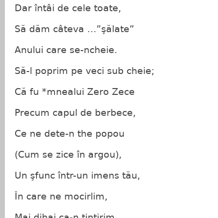
Dar întâi de cele toate,
Să dăm câteva …”şălate”
Anului care se-ncheie.
Să-l poprim pe veci sub cheie;
Că fu *mnealui Zero Zece
Precum capul de berbece,
Ce ne dete-n the popou
(Cum se zice în argou),
Un şfunc într-un imens tău,
În care ne mocirlim,
Mai dihai ca-n ţintirim