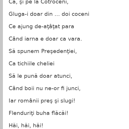
Că, şi pe la Cotroceni,
Gluga-i doar din … doi coceni
Ce ajung de-aţâţat para
Când iarna e doar ca vara.
Să spunem Preşedenţiei,
Ca tichiile cheliei
Să le pună doar atunci,
Când boii nu ne-or fi junci,
Iar românii preş şi slugi!
Flenduriţi buha flăcăi!
Hăi, hăi, hăi!