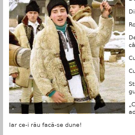
Di
Ro
De
c
Cu
Cu
St
gu
„C
.
a
Iar ce-i rău facă-se dune!