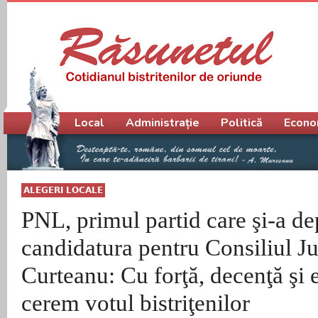
Meniu principal
Local
Administrație
Politică
Econo
ALEGERI LOCALE
PNL, primul partid care şi-a d
candidatura pentru Consiliul J
Curteanu: Cu forţă, decenţă şi e
cerem votul bistriţenilor