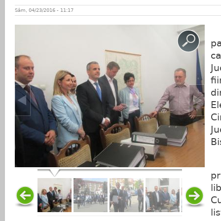
Sâm, 04/23/2016 - 11:17
P
pa
ca
Ju
fi
di
El
Ci
Ju
Bi
A
pr
li
Cu
li