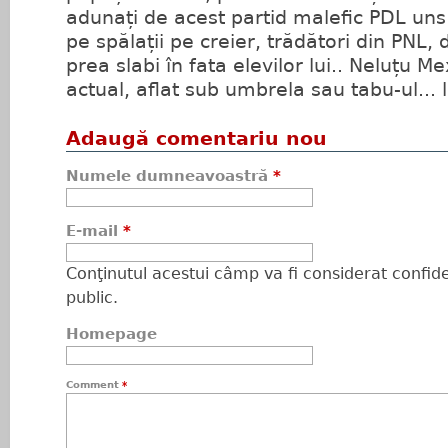
adunați de acest partid malefic PDL uns 
pe spălații pe creier, trădători din PNL
prea slabi în fata elevilor lui.. Neluțu Me
actual, aflat sub umbrela sau tabu-ul... 
Adaugă comentariu nou
Numele dumneavoastră
*
E-mail
*
Conţinutul acestui câmp va fi considerat confiden
public.
Homepage
Comment
*