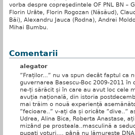
vorba despre copreşedintele OF PNL BN – G
Florin Urâte, Florin Rogozan (Năsăud), Cla
Băi), Alexandru Jauca (Rodna), Andrei Moldo
Mihai Bumbu.
Comentarii
alegator
”Fraților...” nu va spun decât faptul ca 
guvernarea Basescu-Boc 2009-2011 în car
ne-ți sărăcit și în care au avut loc cele 
avuția națională, din istoria postdecem
mai trăim o nouă experiență asemănătoa
”fecioare..” v-ați da și oricâte ”dive..” 
Udrea, Alina Bica, Roberta Anastase, ați
mizând pe prosteala..masculină a seducț
pupați voturi..., până nu lămurește DNA