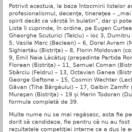
Potrivit acestuia, la baza întocmirii listelor 
profesionalismul, decenţa, tinereţea – „mai
spirit decât ca vârstă în buletin”, dar şi pote
Lista îi cuprinde, în ordine, pe Eugen Curte
Gheorghe Scuturici (Telciu) – loc 3, Dumitr
5, Vasile Marc (Beclean) – 6, Dorel Avram (M
Sighiartău (Bistriţa) – 8, Florin Moldovan (
9, Emil Neia Lăcătuş (preşedinte Partida Rom
Florean (Bistriţa) – 11, Samuel Coman (Bistri
Sbârciu (Feldru) – 13, Octavian Ganea (Bistr
George Gaftone – 15, Cosmin Wechter (Lechi
Gâvan (Tiha Bârgăului) – 17, Galbin Zamfir (
Mureşan (Bistriţa) – 19 şi Marin Todoran (Du
formula completă de 39.
Multe nume nu se mai regăsesc, asta fie pe
dorit să candideze, fie pentru că nu au fos
rezultatele competiţiei interne ce a dus la 