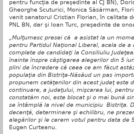
pentru funcţia de preşedinte al CJ BN), Dor
Gheorghe Scuturici, Monica Săsărman, Flor
venit senatorul Cristian Florian, în calitate 
PNL BN, dar şi Ioan Turc, preşedinte de onoa
„Mulţumesc presei că a asistat la un moment
pentru Partidul Naţional Liberal, acela de a
complete de candidaţi la Consiliuliu Judeţe
înainte înspre câştigarea alegerilor din 5 i
plini de încredere că ceea ce am făcut astă
populaţia din Bistriţa-Năsăud un pas import
propunem cetăţenilor din acest judeţ este d
continuare, a judeţului, mişcarea lui, pentru
constatăm noi, este blocat şi o mai bună si
se întâmplă la nivel de municipiu Bistriţa. 
decenţă, determinare şi echilibru, ne preze
alegărilor şi le cerem votul pentru data de 5
Eugen Curteanu.