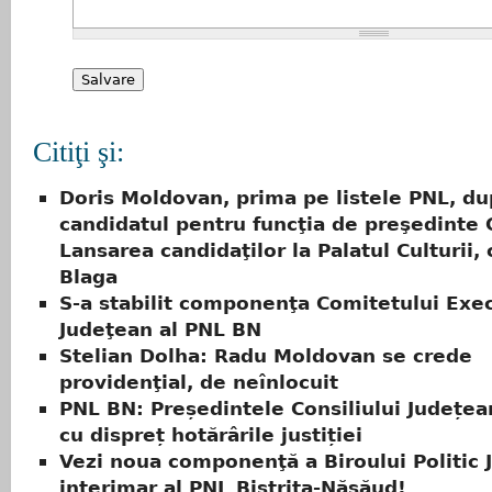
Citiţi şi:
Doris Moldovan, prima pe listele PNL, d
candidatul pentru funcţia de preşedinte C
Lansarea candidaţilor la Palatul Culturii, 
Blaga
S-a stabilit componenţa Comitetului Exe
Judeţean al PNL BN
Stelian Dolha: Radu Moldovan se crede
providenţial, de neînlocuit
PNL BN: Președintele Consiliului Județea
cu dispreț hotărârile justiției
Vezi noua componenţă a Biroului Politic
interimar al PNL Bistriţa-Năsăud!