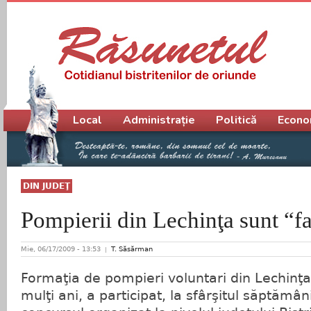
Meniu principal
Local
Administrație
Politică
Econo
DIN JUDEŢ
Pompierii din Lechinţa sunt “fa
Mie, 06/17/2009 - 13:53
T. Săsărman
Formaţia de pompieri voluntari din Lechinţa,
mulţi ani, a participat, la sfârşitul săptămâni