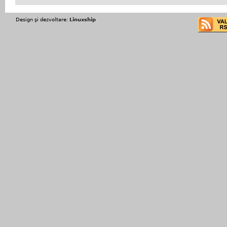
Design şi dezvoltare:
Linuxship