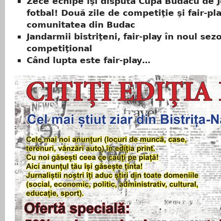
Zece echipe îşi dispută Cupa Budacu de J
fotbal! Două zile de competiţie şi fair-pl
comunitatea din Budac
Jandarmii bistriţeni, fair-play în noul sez
competiţional
Când lupta este fair-play…