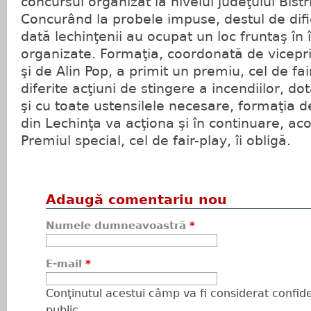
concursul organizat la nivelul judeţului Bist
Concurând la probele impuse, destul de dific
dată lechinţenii au ocupat un loc fruntaş în 
organizate. Formaţia, coordonată de vicepr
şi de Alin Pop, a primit un premiu, cel de fai
diferite acţiuni de stingere a incendiilor, d
şi cu toate ustensilele necesare, formaţia d
din Lechinţa va acţiona şi în continuare, aco
Premiul special, cel de fair-play, îi obligă.
Adaugă comentariu nou
Numele dumneavoastră
*
E-mail
*
Conţinutul acestui câmp va fi considerat confiden
public.