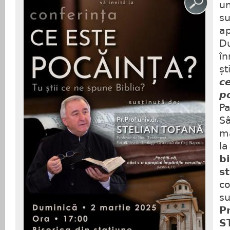
un
su
ap
D
în
șt
𝙘
𝙥
Pa
Sâ
mâ
la 
𝗯
𝘀
co
su
𝗣
𝗦