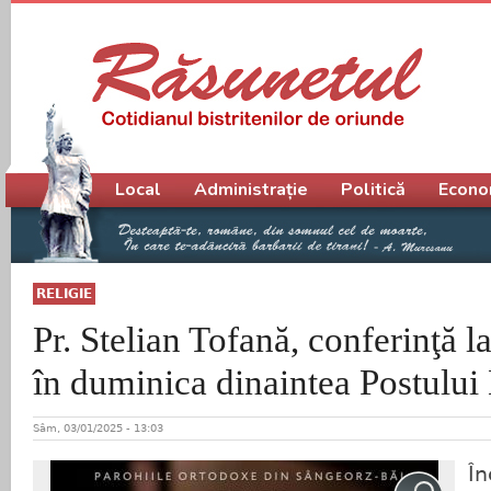
Meniu principal
Local
Administrație
Politică
Econo
RELIGIE
Pr. Stelian Tofană, conferinţă 
în duminica dinaintea Postului
Sâm, 03/01/2025 - 13:03
În