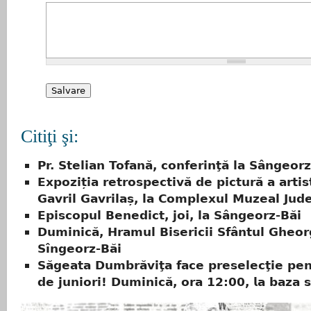
Citiţi şi:
Pr. Stelian Tofană, conferinţă la Sângeorz
Expoziția retrospectivă de pictură a artis
Gavril Gavrilaș, la Complexul Muzeal Jud
Episcopul Benedict, joi, la Sângeorz-Băi
Duminică, Hramul Bisericii Sfântul Gheo
Sîngeorz-Băi
Săgeata Dumbrăviţa face preselecţie pentru 
𝗱𝗲 𝗷𝘂𝗻𝗶𝗼𝗿𝗶! Duminică, 𝗼𝗿𝗮 𝟭𝟮:𝟬𝟬, 𝗹𝗮 𝗯𝗮𝘇𝗮 𝘀