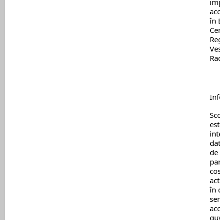
imp
aco
în 
Cen
Re
Ves
Ra
Inf
Sco
est
int
dat
de 
par
cos
act
în 
ser
acc
gu