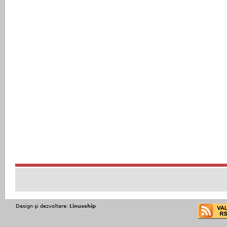
Design şi dezvoltare:
Linuxship