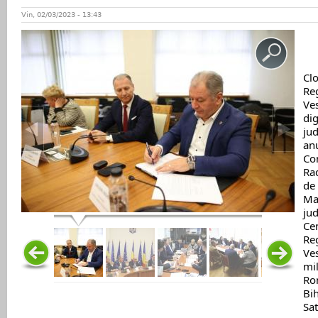
Vin, 02/03/2023 - 13:43
Clo
Re
Ves
dig
jud
anu
Con
Ra
de 
Mar
jud
Cen
Re
Ves
mil
Ro
Bih
Sa