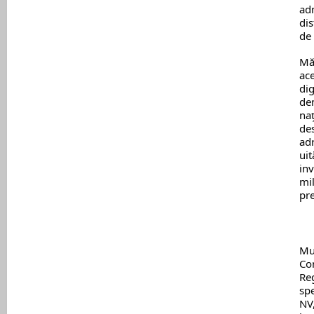
adm
dis
de 
Mă 
ac
dig
dem
naţ
des
adr
ui
inv
mil
pre
Mu
Con
Re
spe
NV,