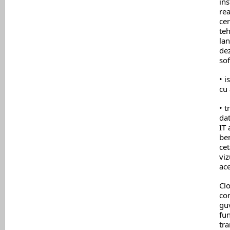
ins
rea
cer
te
lan
dez
so
• i
cu 
• t
dat
IT 
ben
cet
viz
ace
Clo
co
guv
fun
tra