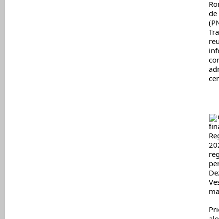
Rom
de 
(P
Tra
reu
inf
con
adm
cen
fin
Re
202
reg
pen
De
Ves
ma
Pri
alo