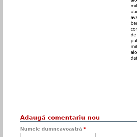
mil
obi
ava
ben
com
de 
pub
mil
alo
dat
Adaugă comentariu nou
Numele dumneavoastră
*