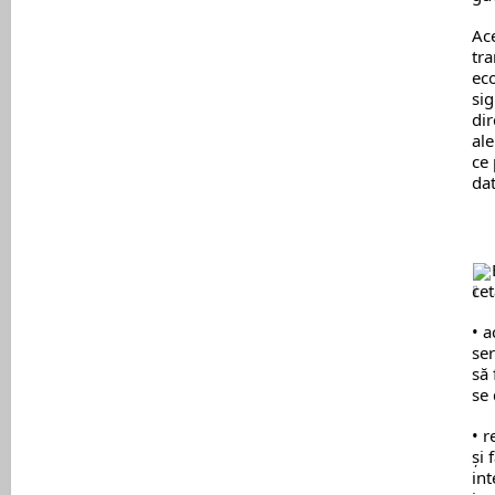
Ace
tra
ec
sig
dir
ale
ce 
dat
cet
• a
ser
să 
se 
• r
și 
int