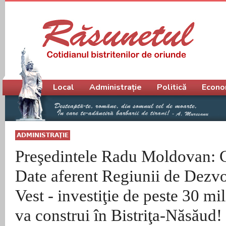
Meniu principal
Local
Administrație
Politică
Econo
ADMINISTRAŢIE
Preşedintele Radu Moldovan: 
Date aferent Regiunii de Dezvo
Vest - investiţie de peste 30 mi
va construi în Bistriţa-Năsăud!