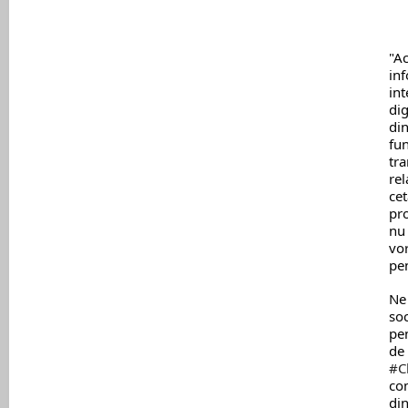
"Ac
inf
int
dig
din
fu
tra
rel
cet
pro
nu 
vor
pe
Ne 
soc
pen
#C
com
din