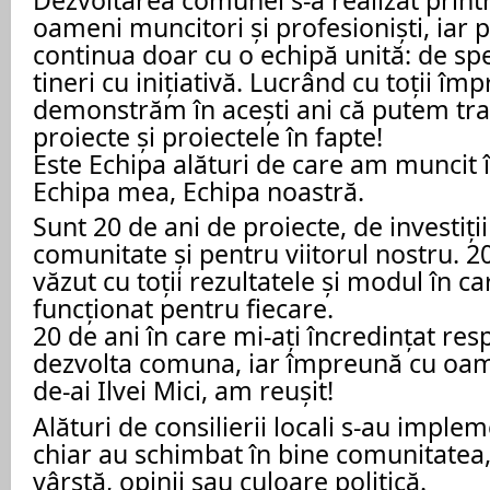
oameni muncitori și profesioniști, iar 
continua doar cu o echipă unită: de spec
tineri cu inițiativă. Lucrând cu toții î
demonstrăm în acești ani că putem tra
proiecte și proiectele în fapte!
Este Echipa alături de care am muncit î
Echipa mea, Echipa noastră.
Sunt 20 de ani de proiecte, de investiții
comunitate și pentru viitorul nostru. 2
văzut cu toții rezultatele și modul în c
funcționat pentru fiecare.
20 de ani în care mi-ați încredințat res
dezvolta comuna, iar împreună cu oame
de-ai Ilvei Mici, am reușit!
Alături de consilierii locali s-au imple
chiar au schimbat în bine comunitatea,
vârstă, opinii sau culoare politică.