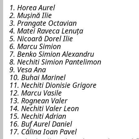
1. Horea Aurel
2. Mușină Ilie
3. Prangate Octavian
4. Matei Raveca Lenuța
5. Nicoară Dorel Ilie
6. Marcu Simion
7. Benko Simion Alexandru
8. Nechiti Simion Pantelimon
9. Vesa Ana
10. Buhai Marinel
11. Nechiti Dionisie Grigore
12. Marcu Vasile
13. Rognean Valer
14. Nechiti Valer Leon
15. Nechiti Adrian
16. Buf Aurel Daniel
17. Călina Ioan Pavel