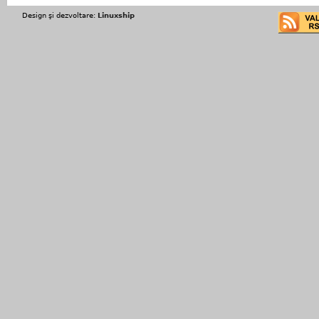
Design şi dezvoltare:
Linuxship