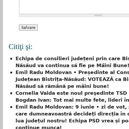
Citiţi şi:
𝗘𝗰𝗵𝗶𝗽𝗮 𝗱𝗲 𝗰𝗼𝗻𝘀𝗶𝗹𝗶𝗲𝗿𝗶 𝗷𝘂𝗱𝗲𝘁̦𝗲𝗻𝗶 𝗽𝗿𝗶𝗻 𝗰𝗮𝗿𝗲 𝗕𝗶𝘀
𝗡𝗮̆𝘀𝗮̆𝘂𝗱 𝘃𝗮 𝗰𝗼𝗻𝘁𝗶𝗻𝘂𝗮 𝘀𝗮̆ 𝗳𝗶𝗲 𝗽𝗲 𝗠𝗮̂𝗶𝗻𝗶 𝗕𝘂𝗻𝗲
Emil Radu Moldovan • Președinte al Consi
Județean Bistrița-Năsăud: VOTEAZĂ ca Bis
Năsăud să rămână pe mâini bune!
Cornelia Vaida este noul preşedinte TSD 
Bogdan Ivan: Tot mai multe fete, lideri în
Emil Radu Moldovan: 9 iunie • zi de vot, 
care dumneavoastră decideți direcția în 
lua județul nostru! Echipa PSD vrea și po
continue munca!