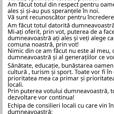
Am făcut totul din respect pentru oame
ales și și-au pus speranțele în noi.
Vă sunt recunoscător pentru încredere
Am făcut totul datorită dumneavoastră
Mi-ați oferit, prin vot, puterea de a face
dumneavoastră ați ales și veți alege ca
comuna noastră, prin vot!
Nimic din ce am făcut nu este al meu, c
dumneavoastră și al generațiilor ce vor
Sănătate, educație, bunăstarea oameni
cultură , turism și sport. Toate vor fi î
prioritatea mea ca primar și prioritatea
locali.
Prin puterea votului dumneavoastră, t
dezvoltare vor continua!
Echipa de consilieri locali cu care vin în
dumneavoastră: