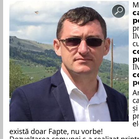
Mi
𝗰
𝗽
p
I
cu
𝗰
𝗽
Il
𝗰
𝗽
A
c
și
p
e
există doar Fapte, nu vorbe!
Dezvoltarea comunei s-a realizat print