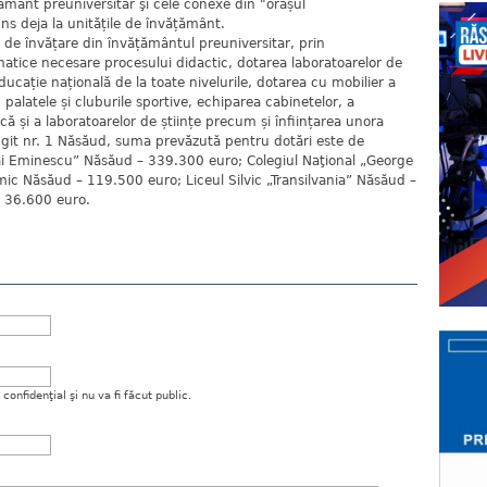
ământ preuniversitar şi cele conexe din "orașul
uns deja la unitățile de învățământ.
or de învățare din învățământul preuniversitar, prin
atice necesare procesului didactic, dotarea laboratoarelor de
ducație națională de la toate nivelurile, dotarea cu mobilier a
in palatele și cluburile sportive, echiparea cabinetelor, a
ă și a laboratoarelor de științe precum și înființarea unora
git nr. 1 Năsăud, suma prevăzută pentru dotări este de
i Eminescu” Năsăud – 339.300 euro; Colegiul Naţional „George
c Năsăud – 119.500 euro; Liceul Silvic „Transilvania” Năsăud –
– 36.600 euro.
onfidenţial şi nu va fi făcut public.