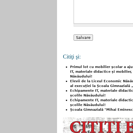
Citiţi şi:
Primul lot cu mobilier școlar a aj
IT, materiale didactice și mobilier
Năsăudului!
Elevii de la Liceul Economic Năs
al execuției la Școala Gimnazială
Echipamente IT, materiale didactic
școlile Năsăudului!
Echipamente IT, materiale didactic
școlile Năsăudului!
Școala Gimnazială "Mihai Eminescu