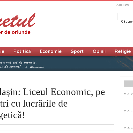
ARHIVA
Căutar
Form
ie
Politică
Economie
Sport
Opinii
Religie
lașin: Liceul Economic, pe
Mie, 2
ri cu lucrările de
Mie, 1
getică!
Mie, 1