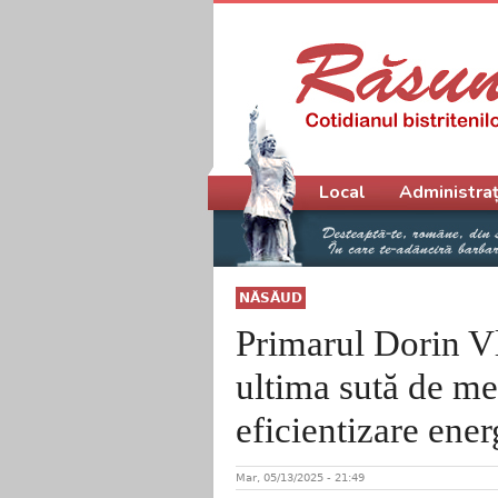
Meniu principal
Local
Administraț
NĂSĂUD
Primarul Dorin V
ultima sută de met
eficientizare ener
Mar, 05/13/2025 - 21:49