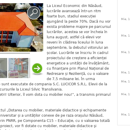
La Liceul Economic din Năsăud,
lucrările avansează într-un ritm
foarte bun, stadiul execuției
Mie, 1
ajungând la peste 70%. Dacă nu vor
exista probleme majore pe parcursul
lucrărilor, acestea se vor încheia în
Mie, 1
luna august, astfel că elevii vor
reveni în clădirea liceului în luna
septembrie, la debutul viitorului an
Mie, 1
școlar. Lucrările se înscriu în cadrul
proiectului de creștere a eficienței
energetice a unității de învățământ,
cu finanțare prin Planul Național de
Mie, 1
Redresare și Reziliență, cu o valoare
de 7,5 milioane lei. În urma
Mie, 1
ile sunt executate de compania S.C. LUCICOR S.R.L. Elevii de la
rsurile la Liceul Silvic Transilvania.
ri! Ulterior, îl vom dota cu mobilier nou!", a transmis primarul
Mie, 1
ctul „Dotarea cu mobilier, materiale didactice și echipamente
Mie, 1
niversitar și a unităților conexe de pe raza orașului Năsăud,
 prin PNRR, pe Componenta C15 – Educaţie, cu o valoarea totală
proiect, vor fi dotate cu mobilier, materiale didactice şi