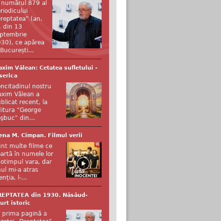
 numărul 879 al
riodicului
reptatea” (an.
, din 13
ptembrie
30), ce apărea
 București...
xim Vălean: Cetatea sufletului -
serica
ncitadinul nostru
xim Vălean a
blicat recent, la
itura "George
şbuc" din...
ena M. Cîmpan. Filmul verii
nt multe filme ce
artă în numele lor
otimpul vara, dar
ul mi-a atras
enția, l-...
REPTATEA din 1930. Năsăud-
urt istoric
 prima pagină a