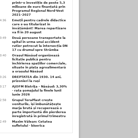
printr-o investiție de peste 5,3
milioane de euro finanțată prin
Programul Regional Nord-Vest
2021–2027
4:36
Emoții pentru cadrele didactice
care s-au titularizat în
învățământ! Marea repartizare
va fi în 20 august
3:49
Două persoane transportate la
spital în urma unui accident
rutier petrecut la intersecția DN
17 cu drumul spre Strâmba
3:40
Orașul Năsăud organizează
licitație publică pentru
închirierea spațiilor comerciale,
situate în piața agroalimentară
a orașului Năsăud
3:26
DREPTATEA din 1930. 14 ani,
prizonieri la ruși
3:17
AJOFM Bistriţa – Năsăud: 3,30%
- rata şomajului la finele lunii
iunie 2026
2:58
Grupul TeraPlast crește
veniturile, își îmbunătățește
marja brută și recuperează o
parte importantă din pierderea
înregistrată în primul trimestru
2:49
Maxim Vălean: Cetatea
sufletului - biserica