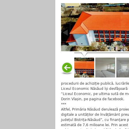
procedurii de achiziție publică, lucrăr
Liceul Economic Năsăud își desfășoară cu
"Liceul Economic, pe ultima sută de met
Dorin Vlașin, pe pagina de facebook.
***
Altfel, Primăria Năsăud derulează proie
digitale a unităților de învățământ preu
județul Bistrița-Năsăud”, cu finanţare
estimată de 7,6 milioane lei. Prin acest 