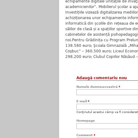
echipamente digitale unităţile de învăţ
academicienilor". Mobilierul școlar a aj
Investițiile vizează digitalizarea mediil
achiziționarea unor echipamente inform
informatică din școlile din rețeaua de e
sălilor de clasă și a spațiilor sportive d
cabinetelor de asistență psihopedagogic
noi.Pentru Grădinița cu Program Prelun
138.580 euro; Şcoala Gimnazială „Miha
Coşbuc” – 360.500 euro; Liceul Economi
298.200 euro; Clubul Copiilor Năsăud 
Adaugă comentariu nou
Numele dumneavoastră
*
E-mail
*
Conţinutul acestui câmp va fi considerat c
Homepage
Comment
*