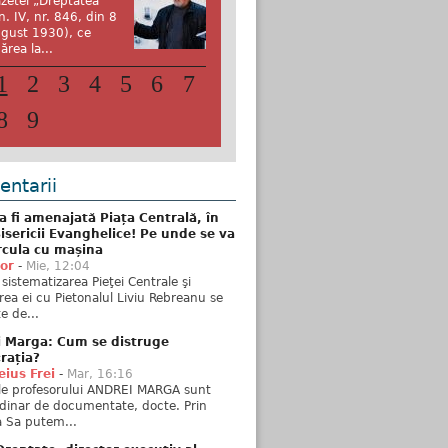
zetei „Dreptatea”
n. IV, nr. 846, din 8
gust 1930), ce
ărea la...
1
2
3
4
5
6
7
8
9
ntarii
 fi amenajată Piața Centrală, în
isericii Evanghelice! Pe unde se va
rcula cu mașina
tor
-
Mie, 12:04
sistematizarea Pieţei Centrale şi
rea ei cu Pietonalul Liviu Rebreanu se
e de...
i Marga: Cum se distruge
rația?
ius Frei
-
Mar, 16:16
ele profesorului ANDREI MARGA sunt
dinar de documentate, docte. Prin
 Sa putem...