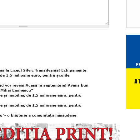
uns la Liceul Silvic Transilvania! Echipamente
, de 1,5 milioane euro, pentru școlile
ăud vor reveni Acasă în septembrie! Avans bun
 „Mihai Eminescu”
e și mobilier, de 1,5 milioane euro, pentru
e și mobilier, de 1,5 milioane euro, pentru
"- o bijuterie a comunității năsăudene