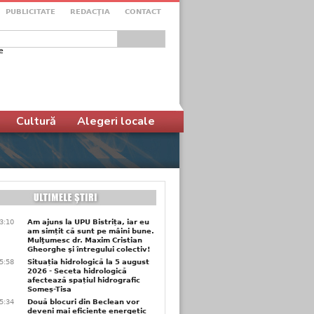
PUBLICITATE
REDACŢIA
CONTACT
e
ular de căutare
Cultură
Alegeri locale
3:10
Am ajuns la UPU Bistrița, iar eu
am simțit că sunt pe mâini bune.
Mulţumesc dr. Maxim Cristian
Gheorghe şi întregului colectiv!
5:58
Situația hidrologică la 5 august
2026 - Seceta hidrologică
afectează spațiul hidrografic
Someș-Tisa
5:34
Două blocuri din Beclean vor
deveni mai eficiente energetic