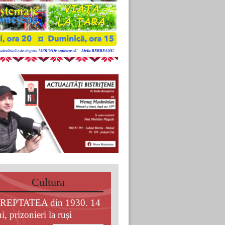
Cultura
REPTATEA din 1930. 14
i, prizonieri la ruși