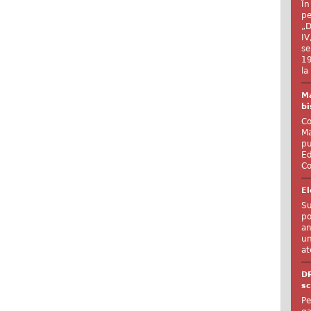
În
pe
„D
IV
se
19
la
Ma
bi
Co
Ma
pu
Ed
Co
El
Su
po
an
un
at
D
sc
Pe