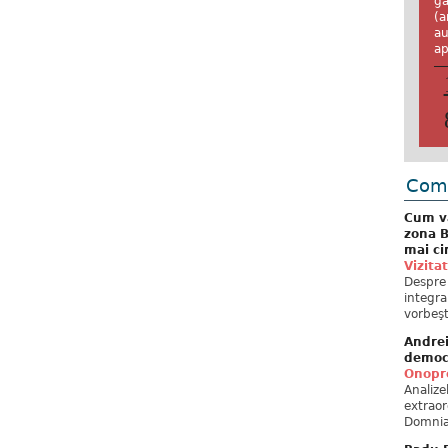
ga
(a
au
ap
Come
Cum va
zona B
mai ci
Vizita
Despre 
integra
vorbeşt
Andre
democ
Onopre
Analiz
extraor
Domnia