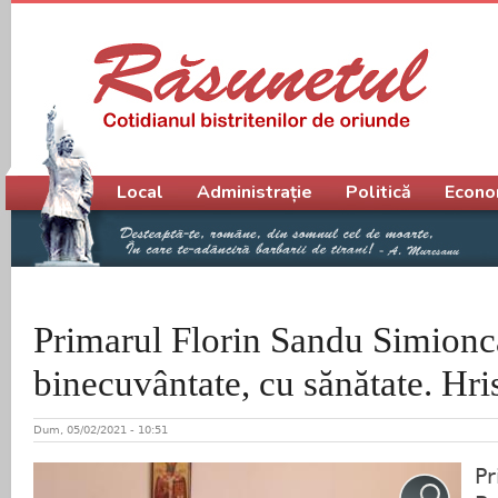
Meniu principal
Local
Administrație
Politică
Econo
Primarul Florin Sandu Simionca
binecuvântate, cu sănătate. Hris
Dum, 05/02/2021 - 10:51
Pr